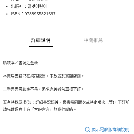
出版社：길벗어린이
街口支付
ISBN：9788955821697
悠遊付
Google Pay
詳細說明
相關推薦
全盈+PAY
大哥付你分期
相關說明
精裝本／書況近全新
【大哥付你分期使用說明】
AFTEE先享後付
1.本服務由台灣大哥大提供，台灣大哥大用戶可立即使用無須另外申請。
本賣場書籍只在網路販售，未放置於實體店面。
2.付款方式選擇「大哥付你分期」，訂單成立後會自動跳轉到大哥付的交易
相關說明
流程，驗證手機門號後，選擇欲分期的期數、繳款截止日，確認付款後即完
【關於「AFTEE先享後付」】
成交易。
二手書書況認定不易，追求完美者勿直接下訂。
ATM付款
AFTEE先享後付是「在收到商品之後才付款」的支付方式。 讓您購物簡單
3.實際核准額度、可分期數及費用金額請依後續交易確認頁面所載為準。
便利好安心！
4.訂單成立30分鐘內，如未前往確認交易或遇審核未通過，訂單將自動取
１．簡單：不需註冊會員、不需綁卡、不需儲值。
若有特殊要求(如：詳細書況照片、套書需同版次或特定版次...等)，下訂前
運送方式
消。如遇「轉專審核」未通過狀況，表示未達大哥付你分期系統評分，恕無
２．便利：只要手機號碼，簡訊認證，即可結帳。
請先透過右上方「客服留言」與我們聯絡。
法說明評估內容。
３．安心：先確認商品／服務後，再付款。
全家取貨付款【書籍"本數"8本以上，建議使用中華郵政宅配包
【繳款方式說明】
1.分期款項不併入電信帳單，「大哥付你分期」於每月結算日後寄送繳費提
裹】
【「AFTEE先享後付」結帳流程】
醒簡訊。
１．於結帳方式選擇「AFTEE先享後付」後，將跳轉至「AFTEE先享後付」
顯示電腦版詳細說明
每筆NT$65，滿NT$499(含以上)免運費
2.透過簡訊連結打開帳單後，可選擇「超商條碼／台灣大直營門市／銀行轉
結帳頁面，進行簡訊認證並確認金額後，即可完成結帳。