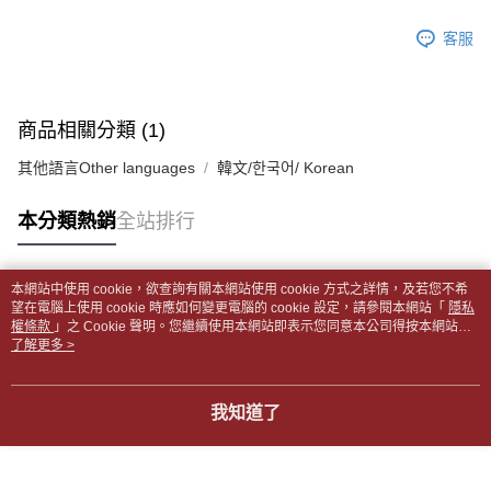
帳／街口支付／iPASS MONEY」等通路繳費。
２．訂單成立數日內，您將收到繳費通知簡訊。
付款後全家取貨
客服
３．收到繳費通知簡訊後14天內，點擊此簡訊中的連結，可透過四大超商／
【注意事項】
每筆NT$65，滿NT$499(含以上)免運費
ATM／網路銀行／等多元方式進行付款，方視為交易完成。
1.本服務係由「台灣大哥大股份有限公司」（以下簡稱本公司）所提供，讓
※ 請注意：結帳手續完成當下不需立刻繳費，但若您需要取消訂單，請聯絡
用戶於交易時，得透過本服務購買商品或服務，並由商店將買賣／分期付款
7-11取貨付款【書籍"本數"8本以上，建議使用中華郵政宅配
購買商品的店家。未經商家同意取消之訂單仍視為有效，需透過AFTEE先享
買賣價金債權讓與本公司後，依約使用本公司帳單繳交帳款。
後付繳納相關費用。
包裹】
商品相關分類 (1)
2.基於同意付款使用「大哥付你分期」之契約關係目的，商店將以您的個人
※ 交易是否成功請以「AFTEE先享後付 」之結帳頁面顯示為準，若有關於
資料（包含姓名、電話或地址）提供予台灣大哥大進項蒐集、處理及利用，
每筆NT$65，滿NT$688(含以上)免運費
是否繳費成功／繳費後需取消欲退款等相關疑問，請聯繫「AFTEE先享後付
其他語言Other languages
韓文/한국어/ Korean
由本公司與您本人進行分期帳單所需資料之確認、核對及更正。
客戶支援中心」
https://netprotections.freshdesk.com/support/home
3.完整用戶服務條款，請詳閱以下連結：
https://oppay.tw/userRule
付款後7-11取貨
【注意事項】
本分類熱銷
全站排行
每筆NT$65，滿NT$688(含以上)免運費
１．透過由恩沛科技股份有限公司提供之「AFTEE先享後付」服務完成之交
易，需依本服務之必要範圍內提供個人資料，並將交易相關給付款項請求債
中華郵政包裹
權轉讓予恩沛科技股份有限公司。
本網站中使用 cookie，欲查詢有關本網站使用 cookie 方式之詳情，及若您不希
每筆NT$65，滿NT$688(含以上)免運費
２．關於個人資料處理事宜，請瀏覽以下網址：
熱門標籤
望在電腦上使用 cookie 時應如何變更電腦的 cookie 設定，請參閱本網站「
隱私
https://aftee.tw/terms/#terms3
權條款
」之 Cookie 聲明。您繼續使用本網站即表示您同意本公司得按本網站使
中華郵政包裹(離島)
３．未成年的使用者請事先徵得法定代理人或監護人之同意方可使用
用條款之 Cookie 聲明使用 cookie。
了解更多 >
「AFTEE先享後付」，若未經同意申辦者引起之損失，本公司不負相關責
每筆NT$65，滿NT$688(含以上)免運費
任。
４．使用「AFTEE先享後付」時，將依據個別帳號之用戶狀況，依本公司即
士林門市自取(書送達簡訊通知)
我知道了
時審查核予不同之上限額度；若仍有額度不足之情形，本公司將視審查結果
免運費
請求用戶進行身份認證。
５．嚴禁一人註冊多個帳號或使用他人資訊註冊。若發現惡意使用之情形，
中華郵政【國際航空包裹】*收件人請填寫本名
恩沛科技股份有限公司將有權停止該用戶之使用額度並採取法律行動。
查看運費