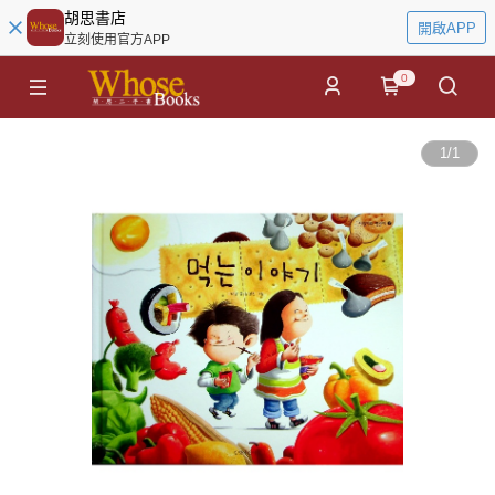
胡思書店
開啟APP
立刻使用官方APP
0
1
/
1