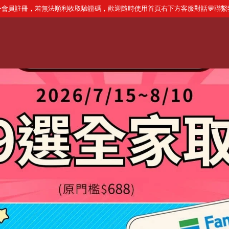
外會員註冊，若無法順利收取驗證碼，歡迎隨時使用首頁右下方客服對話 💬聯繫