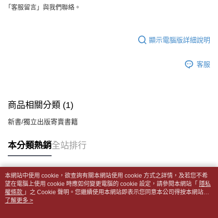
醒簡訊。
「客服留言」與我們聯絡。
１．於結帳方式選擇「AFTEE先享後付」後，將跳轉至「AFTEE先享後付」
每筆NT$65，滿NT$499(含以上)免運費
2.透過簡訊連結打開帳單後，可選擇「超商條碼／台灣大直營門市／銀行轉
結帳頁面，進行簡訊認證並確認金額後，即可完成結帳。
帳／街口支付／iPASS MONEY」等通路繳費。
２．訂單成立數日內，您將收到繳費通知簡訊。
付款後全家取貨
３．收到繳費通知簡訊後14天內，點擊此簡訊中的連結，可透過四大超商／
【注意事項】
顯示電腦版詳細說明
每筆NT$65，滿NT$499(含以上)免運費
ATM／網路銀行／等多元方式進行付款，方視為交易完成。
1.本服務係由「台灣大哥大股份有限公司」（以下簡稱本公司）所提供，讓
※ 請注意：結帳手續完成當下不需立刻繳費，但若您需要取消訂單，請聯絡
用戶於交易時，得透過本服務購買商品或服務，並由商店將買賣／分期付款
7-11取貨付款【書籍"本數"8本以上，建議使用中華郵政宅配
購買商品的店家。未經商家同意取消之訂單仍視為有效，需透過AFTEE先享
客服
買賣價金債權讓與本公司後，依約使用本公司帳單繳交帳款。
後付繳納相關費用。
包裹】
2.基於同意付款使用「大哥付你分期」之契約關係目的，商店將以您的個人
※ 交易是否成功請以「AFTEE先享後付 」之結帳頁面顯示為準，若有關於
資料（包含姓名、電話或地址）提供予台灣大哥大進項蒐集、處理及利用，
每筆NT$65，滿NT$688(含以上)免運費
是否繳費成功／繳費後需取消欲退款等相關疑問，請聯繫「AFTEE先享後付
由本公司與您本人進行分期帳單所需資料之確認、核對及更正。
客戶支援中心」
https://netprotections.freshdesk.com/support/home
3.完整用戶服務條款，請詳閱以下連結：
https://oppay.tw/userRule
付款後7-11取貨
商品相關分類 (1)
【注意事項】
每筆NT$65，滿NT$688(含以上)免運費
１．透過由恩沛科技股份有限公司提供之「AFTEE先享後付」服務完成之交
新書/獨立出版寄賣書籍
易，需依本服務之必要範圍內提供個人資料，並將交易相關給付款項請求債
中華郵政包裹
權轉讓予恩沛科技股份有限公司。
本分類熱銷
全站排行
每筆NT$65，滿NT$688(含以上)免運費
２．關於個人資料處理事宜，請瀏覽以下網址：
https://aftee.tw/terms/#terms3
中華郵政包裹(離島)
３．未成年的使用者請事先徵得法定代理人或監護人之同意方可使用
「AFTEE先享後付」，若未經同意申辦者引起之損失，本公司不負相關責
本網站中使用 cookie，欲查詢有關本網站使用 cookie 方式之詳情，及若您不希
每筆NT$65，滿NT$688(含以上)免運費
熱門標籤
任。
望在電腦上使用 cookie 時應如何變更電腦的 cookie 設定，請參閱本網站「
隱私
４．使用「AFTEE先享後付」時，將依據個別帳號之用戶狀況，依本公司即
權條款
」之 Cookie 聲明。您繼續使用本網站即表示您同意本公司得按本網站使
士林門市自取(書送達簡訊通知)
時審查核予不同之上限額度；若仍有額度不足之情形，本公司將視審查結果
用條款之 Cookie 聲明使用 cookie。
了解更多 >
免運費
請求用戶進行身份認證。
５．嚴禁一人註冊多個帳號或使用他人資訊註冊。若發現惡意使用之情形，