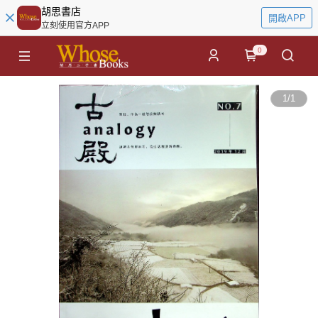
胡思書店
開啟APP
立刻使用官方APP
0
1
/
1