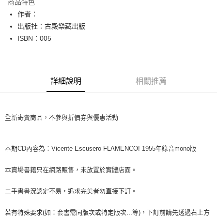
商品特色
Apple Pay
作者：
出版社：古殿樂藏出版
街口支付
ISBN：005
悠遊付
Google Pay
詳細說明
相關推薦
全盈+PAY
大哥付你分期
相關說明
全新寄賣商品，不參與折價券與優惠活動
【大哥付你分期使用說明】
AFTEE先享後付
1.本服務由台灣大哥大提供，台灣大哥大用戶可立即使用無須另外申請。
2.付款方式選擇「大哥付你分期」，訂單成立後會自動跳轉到大哥付的交易
相關說明
本期CD內容為：Vicente Escusero FLAMENCO! 1955年錄音mono版
流程，驗證手機門號後，選擇欲分期的期數、繳款截止日，確認付款後即完
【關於「AFTEE先享後付」】
成交易。
ATM付款
AFTEE先享後付是「在收到商品之後才付款」的支付方式。 讓您購物簡單
3.實際核准額度、可分期數及費用金額請依後續交易確認頁面所載為準。
本賣場書籍只在網路販售，未放置於實體店面。
便利好安心！
4.訂單成立30分鐘內，如未前往確認交易或遇審核未通過，訂單將自動取
１．簡單：不需註冊會員、不需綁卡、不需儲值。
運送方式
消。如遇「轉專審核」未通過狀況，表示未達大哥付你分期系統評分，恕無
２．便利：只要手機號碼，簡訊認證，即可結帳。
二手書書況認定不易，追求完美者勿直接下訂。
法說明評估內容。
３．安心：先確認商品／服務後，再付款。
全家取貨付款【書籍"本數"8本以上，建議使用中華郵政宅配包
【繳款方式說明】
1.分期款項不併入電信帳單，「大哥付你分期」於每月結算日後寄送繳費提
若有特殊要求(如：套書需同版次或特定版次...等)，下訂前請先透過右上方
裹】
【「AFTEE先享後付」結帳流程】