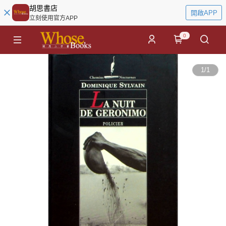
胡思書店
開啟APP
立刻使用官方APP
0
1
/
1