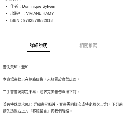
Apple Pay
作者：Dominique Sylvain
出版社：VIVIANE HAMY
街口支付
ISBN：9782878582918
悠遊付
Google Pay
詳細說明
相關推薦
全盈+PAY
大哥付你分期
相關說明
書側黃斑、蓋印
【大哥付你分期使用說明】
AFTEE先享後付
1.本服務由台灣大哥大提供，台灣大哥大用戶可立即使用無須另外申請。
本賣場書籍只在網路販售，未放置於實體店面。
2.付款方式選擇「大哥付你分期」，訂單成立後會自動跳轉到大哥付的交易
相關說明
流程，驗證手機門號後，選擇欲分期的期數、繳款截止日，確認付款後即完
【關於「AFTEE先享後付」】
成交易。
二手書書況認定不易，追求完美者勿直接下訂。
ATM付款
AFTEE先享後付是「在收到商品之後才付款」的支付方式。 讓您購物簡單
3.實際核准額度、可分期數及費用金額請依後續交易確認頁面所載為準。
便利好安心！
4.訂單成立30分鐘內，如未前往確認交易或遇審核未通過，訂單將自動取
１．簡單：不需註冊會員、不需綁卡、不需儲值。
若有特殊要求(如：詳細書況照片、套書需同版次或特定版次...等)，下訂前
運送方式
消。如遇「轉專審核」未通過狀況，表示未達大哥付你分期系統評分，恕無
２．便利：只要手機號碼，簡訊認證，即可結帳。
請先透過右上方「客服留言」與我們聯絡。
法說明評估內容。
３．安心：先確認商品／服務後，再付款。
全家取貨付款【書籍"本數"8本以上，建議使用中華郵政宅配包
【繳款方式說明】
1.分期款項不併入電信帳單，「大哥付你分期」於每月結算日後寄送繳費提
裹】
【「AFTEE先享後付」結帳流程】
醒簡訊。