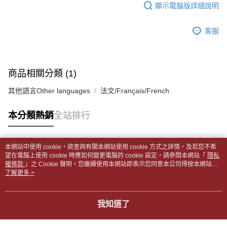
１．於結帳方式選擇「AFTEE先享後付」後，將跳轉至「AFTEE先享後付」
顯示電腦版詳細說明
每筆NT$65，滿NT$499(含以上)免運費
2.透過簡訊連結打開帳單後，可選擇「超商條碼／台灣大直營門市／銀行轉
結帳頁面，進行簡訊認證並確認金額後，即可完成結帳。
帳／街口支付／iPASS MONEY」等通路繳費。
２．訂單成立數日內，您將收到繳費通知簡訊。
付款後全家取貨
客服
３．收到繳費通知簡訊後14天內，點擊此簡訊中的連結，可透過四大超商／
【注意事項】
每筆NT$65，滿NT$499(含以上)免運費
ATM／網路銀行／等多元方式進行付款，方視為交易完成。
1.本服務係由「台灣大哥大股份有限公司」（以下簡稱本公司）所提供，讓
※ 請注意：結帳手續完成當下不需立刻繳費，但若您需要取消訂單，請聯絡
用戶於交易時，得透過本服務購買商品或服務，並由商店將買賣／分期付款
7-11取貨付款【書籍"本數"8本以上，建議使用中華郵政宅配
購買商品的店家。未經商家同意取消之訂單仍視為有效，需透過AFTEE先享
買賣價金債權讓與本公司後，依約使用本公司帳單繳交帳款。
後付繳納相關費用。
包裹】
商品相關分類 (1)
2.基於同意付款使用「大哥付你分期」之契約關係目的，商店將以您的個人
※ 交易是否成功請以「AFTEE先享後付 」之結帳頁面顯示為準，若有關於
資料（包含姓名、電話或地址）提供予台灣大哥大進項蒐集、處理及利用，
每筆NT$65，滿NT$688(含以上)免運費
是否繳費成功／繳費後需取消欲退款等相關疑問，請聯繫「AFTEE先享後付
其他語言Other languages
法文/Français/French
由本公司與您本人進行分期帳單所需資料之確認、核對及更正。
客戶支援中心」
https://netprotections.freshdesk.com/support/home
3.完整用戶服務條款，請詳閱以下連結：
https://oppay.tw/userRule
付款後7-11取貨
【注意事項】
本分類熱銷
全站排行
每筆NT$65，滿NT$688(含以上)免運費
１．透過由恩沛科技股份有限公司提供之「AFTEE先享後付」服務完成之交
易，需依本服務之必要範圍內提供個人資料，並將交易相關給付款項請求債
中華郵政包裹
權轉讓予恩沛科技股份有限公司。
本網站中使用 cookie，欲查詢有關本網站使用 cookie 方式之詳情，及若您不希
每筆NT$65，滿NT$688(含以上)免運費
２．關於個人資料處理事宜，請瀏覽以下網址：
熱門標籤
望在電腦上使用 cookie 時應如何變更電腦的 cookie 設定，請參閱本網站「
隱私
https://aftee.tw/terms/#terms3
權條款
」之 Cookie 聲明。您繼續使用本網站即表示您同意本公司得按本網站使
中華郵政包裹(離島)
３．未成年的使用者請事先徵得法定代理人或監護人之同意方可使用
用條款之 Cookie 聲明使用 cookie。
了解更多 >
「AFTEE先享後付」，若未經同意申辦者引起之損失，本公司不負相關責
每筆NT$65，滿NT$688(含以上)免運費
任。
４．使用「AFTEE先享後付」時，將依據個別帳號之用戶狀況，依本公司即
士林門市自取(書送達簡訊通知)
我知道了
時審查核予不同之上限額度；若仍有額度不足之情形，本公司將視審查結果
免運費
請求用戶進行身份認證。
５．嚴禁一人註冊多個帳號或使用他人資訊註冊。若發現惡意使用之情形，