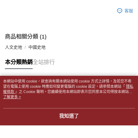
帳／街口支付／iPASS MONEY」等通路繳費。
２．訂單成立數日內，您將收到繳費通知簡訊。
付款後全家取貨
客服
３．收到繳費通知簡訊後14天內，點擊此簡訊中的連結，可透過四大超商／
【注意事項】
每筆NT$65，滿NT$499(含以上)免運費
ATM／網路銀行／等多元方式進行付款，方視為交易完成。
1.本服務係由「台灣大哥大股份有限公司」（以下簡稱本公司）所提供，讓
※ 請注意：結帳手續完成當下不需立刻繳費，但若您需要取消訂單，請聯絡
用戶於交易時，得透過本服務購買商品或服務，並由商店將買賣／分期付款
7-11取貨付款【書籍"本數"8本以上，建議使用中華郵政宅配
購買商品的店家。未經商家同意取消之訂單仍視為有效，需透過AFTEE先享
買賣價金債權讓與本公司後，依約使用本公司帳單繳交帳款。
後付繳納相關費用。
包裹】
商品相關分類 (1)
2.基於同意付款使用「大哥付你分期」之契約關係目的，商店將以您的個人
※ 交易是否成功請以「AFTEE先享後付 」之結帳頁面顯示為準，若有關於
資料（包含姓名、電話或地址）提供予台灣大哥大進項蒐集、處理及利用，
每筆NT$65，滿NT$688(含以上)免運費
是否繳費成功／繳費後需取消欲退款等相關疑問，請聯繫「AFTEE先享後付
人文史地
中國史地
由本公司與您本人進行分期帳單所需資料之確認、核對及更正。
客戶支援中心」
https://netprotections.freshdesk.com/support/home
3.完整用戶服務條款，請詳閱以下連結：
https://oppay.tw/userRule
付款後7-11取貨
【注意事項】
本分類熱銷
全站排行
每筆NT$65，滿NT$688(含以上)免運費
１．透過由恩沛科技股份有限公司提供之「AFTEE先享後付」服務完成之交
易，需依本服務之必要範圍內提供個人資料，並將交易相關給付款項請求債
中華郵政包裹
權轉讓予恩沛科技股份有限公司。
本網站中使用 cookie，欲查詢有關本網站使用 cookie 方式之詳情，及若您不希
每筆NT$65，滿NT$688(含以上)免運費
２．關於個人資料處理事宜，請瀏覽以下網址：
熱門標籤
望在電腦上使用 cookie 時應如何變更電腦的 cookie 設定，請參閱本網站「
隱私
https://aftee.tw/terms/#terms3
權條款
」之 Cookie 聲明。您繼續使用本網站即表示您同意本公司得按本網站使
中華郵政包裹(離島)
３．未成年的使用者請事先徵得法定代理人或監護人之同意方可使用
用條款之 Cookie 聲明使用 cookie。
了解更多 >
「AFTEE先享後付」，若未經同意申辦者引起之損失，本公司不負相關責
每筆NT$65，滿NT$688(含以上)免運費
任。
４．使用「AFTEE先享後付」時，將依據個別帳號之用戶狀況，依本公司即
士林門市自取(書送達簡訊通知)
我知道了
時審查核予不同之上限額度；若仍有額度不足之情形，本公司將視審查結果
免運費
請求用戶進行身份認證。
５．嚴禁一人註冊多個帳號或使用他人資訊註冊。若發現惡意使用之情形，
中華郵政【國際航空包裹】*收件人請填寫本名
恩沛科技股份有限公司將有權停止該用戶之使用額度並採取法律行動。
查看運費