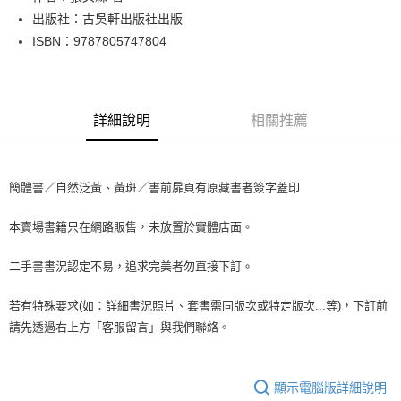
出版社：古吳軒出版社出版
街口支付
ISBN：9787805747804
悠遊付
Google Pay
詳細說明
相關推薦
全盈+PAY
大哥付你分期
相關說明
簡體書／自然泛黃、黃斑／書前扉頁有原藏書者簽字蓋印
【大哥付你分期使用說明】
AFTEE先享後付
1.本服務由台灣大哥大提供，台灣大哥大用戶可立即使用無須另外申請。
本賣場書籍只在網路販售，未放置於實體店面。
2.付款方式選擇「大哥付你分期」，訂單成立後會自動跳轉到大哥付的交易
相關說明
流程，驗證手機門號後，選擇欲分期的期數、繳款截止日，確認付款後即完
【關於「AFTEE先享後付」】
成交易。
二手書書況認定不易，追求完美者勿直接下訂。
ATM付款
AFTEE先享後付是「在收到商品之後才付款」的支付方式。 讓您購物簡單
3.實際核准額度、可分期數及費用金額請依後續交易確認頁面所載為準。
便利好安心！
4.訂單成立30分鐘內，如未前往確認交易或遇審核未通過，訂單將自動取
１．簡單：不需註冊會員、不需綁卡、不需儲值。
若有特殊要求(如：詳細書況照片、套書需同版次或特定版次...等)，下訂前
運送方式
消。如遇「轉專審核」未通過狀況，表示未達大哥付你分期系統評分，恕無
２．便利：只要手機號碼，簡訊認證，即可結帳。
請先透過右上方「客服留言」與我們聯絡。
法說明評估內容。
３．安心：先確認商品／服務後，再付款。
全家取貨付款【書籍"本數"8本以上，建議使用中華郵政宅配包
【繳款方式說明】
1.分期款項不併入電信帳單，「大哥付你分期」於每月結算日後寄送繳費提
裹】
【「AFTEE先享後付」結帳流程】
醒簡訊。
１．於結帳方式選擇「AFTEE先享後付」後，將跳轉至「AFTEE先享後付」
顯示電腦版詳細說明
每筆NT$65，滿NT$499(含以上)免運費
2.透過簡訊連結打開帳單後，可選擇「超商條碼／台灣大直營門市／銀行轉
結帳頁面，進行簡訊認證並確認金額後，即可完成結帳。