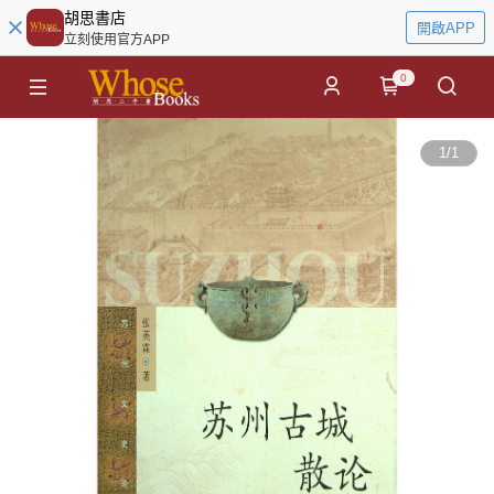
胡思書店
開啟APP
立刻使用官方APP
0
1
/
1