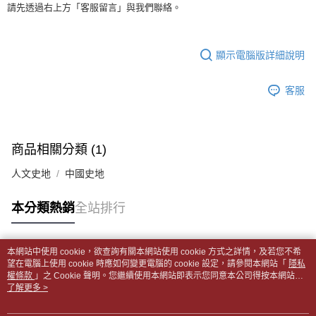
【注意事項】
請先透過右上方「客服留言」與我們聯絡。
ATM／網路銀行／等多元方式進行付款，方視為交易完成。
中華郵政【國際航空包裹】*收件人請填寫本名
查看運費
1.本服務係由「台灣大哥大股份有限公司」（以下簡稱本公司）所提供，讓
※ 請注意：結帳手續完成當下不需立刻繳費，但若您需要取消訂單，請聯絡
用戶於交易時，得透過本服務購買商品或服務，並由商店將買賣／分期付款
購買商品的店家。未經商家同意取消之訂單仍視為有效，需透過AFTEE先享
中華郵政【國際水陸包裹】*收件人請填寫本名
查看運費
買賣價金債權讓與本公司後，依約使用本公司帳單繳交帳款。
後付繳納相關費用。
顯示電腦版詳細說明
2.基於同意付款使用「大哥付你分期」之契約關係目的，商店將以您的個人
※ 交易是否成功請以「AFTEE先享後付 」之結帳頁面顯示為準，若有關於
中華郵政【馬來西亞水陸包裹】*收件人請填寫本名
資料（包含姓名、電話或地址）提供予台灣大哥大進項蒐集、處理及利用，
查看運費
是否繳費成功／繳費後需取消欲退款等相關疑問，請聯繫「AFTEE先享後付
由本公司與您本人進行分期帳單所需資料之確認、核對及更正。
客戶支援中心」
https://netprotections.freshdesk.com/support/home
客服
3.完整用戶服務條款，請詳閱以下連結：
https://oppay.tw/userRule
【注意事項】
１．透過由恩沛科技股份有限公司提供之「AFTEE先享後付」服務完成之交
易，需依本服務之必要範圍內提供個人資料，並將交易相關給付款項請求債
商品相關分類 (1)
權轉讓予恩沛科技股份有限公司。
２．關於個人資料處理事宜，請瀏覽以下網址：
人文史地
中國史地
https://aftee.tw/terms/#terms3
３．未成年的使用者請事先徵得法定代理人或監護人之同意方可使用
「AFTEE先享後付」，若未經同意申辦者引起之損失，本公司不負相關責
本分類熱銷
全站排行
任。
４．使用「AFTEE先享後付」時，將依據個別帳號之用戶狀況，依本公司即
時審查核予不同之上限額度；若仍有額度不足之情形，本公司將視審查結果
本網站中使用 cookie，欲查詢有關本網站使用 cookie 方式之詳情，及若您不希
請求用戶進行身份認證。
熱門標籤
望在電腦上使用 cookie 時應如何變更電腦的 cookie 設定，請參閱本網站「
隱私
５．嚴禁一人註冊多個帳號或使用他人資訊註冊。若發現惡意使用之情形，
權條款
」之 Cookie 聲明。您繼續使用本網站即表示您同意本公司得按本網站使
恩沛科技股份有限公司將有權停止該用戶之使用額度並採取法律行動。
用條款之 Cookie 聲明使用 cookie。
了解更多 >