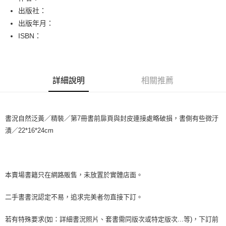
出版社：
悠遊付
出版年月：
Google Pay
ISBN：
全盈+PAY
大哥付你分期
詳細說明
相關推薦
相關說明
【大哥付你分期使用說明】
AFTEE先享後付
1.本服務由台灣大哥大提供，台灣大哥大用戶可立即使用無須另外申請。
2.付款方式選擇「大哥付你分期」，訂單成立後會自動跳轉到大哥付的交易
相關說明
書況自然泛黃／精裝／第7冊書前扉頁與封皮連接處略破損，書側有些微汙
流程，驗證手機門號後，選擇欲分期的期數、繳款截止日，確認付款後即完
【關於「AFTEE先享後付」】
漬／22*16*24cm
成交易。
ATM付款
AFTEE先享後付是「在收到商品之後才付款」的支付方式。 讓您購物簡單
3.實際核准額度、可分期數及費用金額請依後續交易確認頁面所載為準。
便利好安心！
4.訂單成立30分鐘內，如未前往確認交易或遇審核未通過，訂單將自動取
１．簡單：不需註冊會員、不需綁卡、不需儲值。
運送方式
消。如遇「轉專審核」未通過狀況，表示未達大哥付你分期系統評分，恕無
２．便利：只要手機號碼，簡訊認證，即可結帳。
法說明評估內容。
３．安心：先確認商品／服務後，再付款。
中華郵政包裹
本賣場書籍只在網路販售，未放置於實體店面。
【繳款方式說明】
1.分期款項不併入電信帳單，「大哥付你分期」於每月結算日後寄送繳費提
每筆NT$65，滿NT$688(含以上)免運費
【「AFTEE先享後付」結帳流程】
醒簡訊。
二手書書況認定不易，追求完美者勿直接下訂。
１．於結帳方式選擇「AFTEE先享後付」後，將跳轉至「AFTEE先享後付」
2.透過簡訊連結打開帳單後，可選擇「超商條碼／台灣大直營門市／銀行轉
中華郵政包裹(離島)
結帳頁面，進行簡訊認證並確認金額後，即可完成結帳。
帳／街口支付／iPASS MONEY」等通路繳費。
２．訂單成立數日內，您將收到繳費通知簡訊。
若有特殊要求(如：詳細書況照片、套書需同版次或特定版次...等)，下訂前
每筆NT$65，滿NT$688(含以上)免運費
３．收到繳費通知簡訊後14天內，點擊此簡訊中的連結，可透過四大超商／