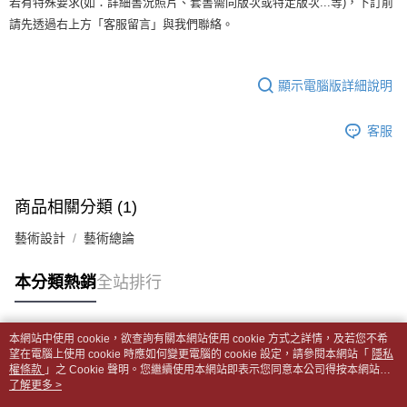
若有特殊要求(如：詳細書況照片、套書需同版次或特定版次...等)，下訂前
【「AFTEE先享後付」結帳流程】
醒簡訊。
１．於結帳方式選擇「AFTEE先享後付」後，將跳轉至「AFTEE先享後付」
每筆NT$65，滿NT$499(含以上)免運費
請先透過右上方「客服留言」與我們聯絡。
2.透過簡訊連結打開帳單後，可選擇「超商條碼／台灣大直營門市／銀行轉
結帳頁面，進行簡訊認證並確認金額後，即可完成結帳。
帳／街口支付／iPASS MONEY」等通路繳費。
２．訂單成立數日內，您將收到繳費通知簡訊。
付款後全家取貨
３．收到繳費通知簡訊後14天內，點擊此簡訊中的連結，可透過四大超商／
【注意事項】
每筆NT$65，滿NT$499(含以上)免運費
顯示電腦版詳細說明
ATM／網路銀行／等多元方式進行付款，方視為交易完成。
1.本服務係由「台灣大哥大股份有限公司」（以下簡稱本公司）所提供，讓
※ 請注意：結帳手續完成當下不需立刻繳費，但若您需要取消訂單，請聯絡
用戶於交易時，得透過本服務購買商品或服務，並由商店將買賣／分期付款
7-11取貨付款【書籍"本數"8本以上，建議使用中華郵政宅配
購買商品的店家。未經商家同意取消之訂單仍視為有效，需透過AFTEE先享
買賣價金債權讓與本公司後，依約使用本公司帳單繳交帳款。
客服
後付繳納相關費用。
包裹】
2.基於同意付款使用「大哥付你分期」之契約關係目的，商店將以您的個人
※ 交易是否成功請以「AFTEE先享後付 」之結帳頁面顯示為準，若有關於
資料（包含姓名、電話或地址）提供予台灣大哥大進項蒐集、處理及利用，
每筆NT$65，滿NT$688(含以上)免運費
是否繳費成功／繳費後需取消欲退款等相關疑問，請聯繫「AFTEE先享後付
由本公司與您本人進行分期帳單所需資料之確認、核對及更正。
客戶支援中心」
https://netprotections.freshdesk.com/support/home
3.完整用戶服務條款，請詳閱以下連結：
https://oppay.tw/userRule
付款後7-11取貨
商品相關分類 (1)
【注意事項】
每筆NT$65，滿NT$688(含以上)免運費
１．透過由恩沛科技股份有限公司提供之「AFTEE先享後付」服務完成之交
藝術設計
藝術總論
易，需依本服務之必要範圍內提供個人資料，並將交易相關給付款項請求債
中華郵政包裹
權轉讓予恩沛科技股份有限公司。
每筆NT$65，滿NT$688(含以上)免運費
本分類熱銷
全站排行
２．關於個人資料處理事宜，請瀏覽以下網址：
https://aftee.tw/terms/#terms3
中華郵政包裹(離島)
３．未成年的使用者請事先徵得法定代理人或監護人之同意方可使用
「AFTEE先享後付」，若未經同意申辦者引起之損失，本公司不負相關責
每筆NT$65，滿NT$688(含以上)免運費
本網站中使用 cookie，欲查詢有關本網站使用 cookie 方式之詳情，及若您不希
任。
熱門標籤
望在電腦上使用 cookie 時應如何變更電腦的 cookie 設定，請參閱本網站「
隱私
４．使用「AFTEE先享後付」時，將依據個別帳號之用戶狀況，依本公司即
權條款
士林門市自取(書送達簡訊通知)
」之 Cookie 聲明。您繼續使用本網站即表示您同意本公司得按本網站使
時審查核予不同之上限額度；若仍有額度不足之情形，本公司將視審查結果
用條款之 Cookie 聲明使用 cookie。
了解更多 >
免運費
請求用戶進行身份認證。