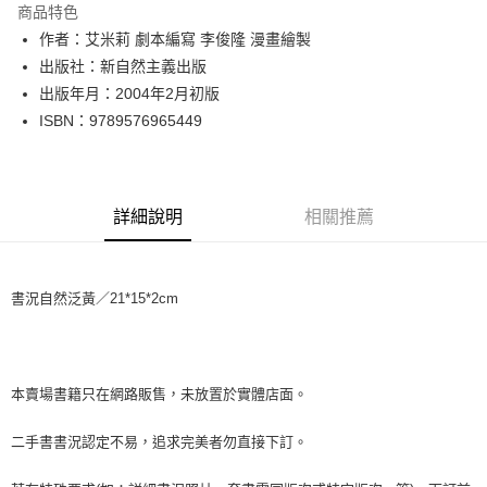
商品特色
Apple Pay
作者：艾米莉 劇本編寫 李俊隆 漫畫繪製
出版社：新自然主義出版
街口支付
出版年月：2004年2月初版
悠遊付
ISBN：9789576965449
Google Pay
全盈+PAY
詳細說明
相關推薦
大哥付你分期
相關說明
【大哥付你分期使用說明】
書況自然泛黃／21*15*2cm
AFTEE先享後付
1.本服務由台灣大哥大提供，台灣大哥大用戶可立即使用無須另外申請。
2.付款方式選擇「大哥付你分期」，訂單成立後會自動跳轉到大哥付的交易
相關說明
流程，驗證手機門號後，選擇欲分期的期數、繳款截止日，確認付款後即完
【關於「AFTEE先享後付」】
成交易。
ATM付款
AFTEE先享後付是「在收到商品之後才付款」的支付方式。 讓您購物簡單
3.實際核准額度、可分期數及費用金額請依後續交易確認頁面所載為準。
便利好安心！
本賣場書籍只在網路販售，未放置於實體店面。
4.訂單成立30分鐘內，如未前往確認交易或遇審核未通過，訂單將自動取
１．簡單：不需註冊會員、不需綁卡、不需儲值。
運送方式
消。如遇「轉專審核」未通過狀況，表示未達大哥付你分期系統評分，恕無
２．便利：只要手機號碼，簡訊認證，即可結帳。
二手書書況認定不易，追求完美者勿直接下訂。
法說明評估內容。
３．安心：先確認商品／服務後，再付款。
全家取貨付款【書籍"本數"8本以上，建議使用中華郵政宅配包
【繳款方式說明】
1.分期款項不併入電信帳單，「大哥付你分期」於每月結算日後寄送繳費提
裹】