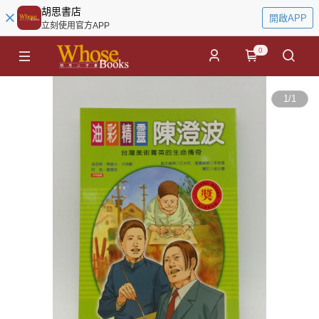
胡思書店
開啟APP
立刻使用官方APP
0
1
/
1