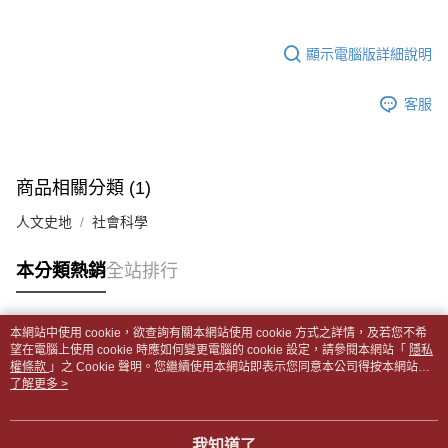
帳／街口支付／iPASS MONEY」等通路繳費。
２．訂單成立數日內，您將收到繳費通知簡訊。
付款後全家取貨
３．收到繳費通知簡訊後14天內，點擊此簡訊中的連結，可透過四大超商／
【注意事項】
每筆NT$65，滿NT$499(含以上)免運費
顯示電腦版詳細說明
ATM／網路銀行／等多元方式進行付款，方視為交易完成。
1.本服務係由「台灣大哥大股份有限公司」（以下簡稱本公司）所提供，讓
※ 請注意：結帳手續完成當下不需立刻繳費，但若您需要取消訂單，請聯絡
用戶於交易時，得透過本服務購買商品或服務，並由商店將買賣／分期付款
7-11取貨付款【書籍"本數"8本以上，建議使用中華郵政宅配
購買商品的店家。未經商家同意取消之訂單仍視為有效，需透過AFTEE先享
買賣價金債權讓與本公司後，依約使用本公司帳單繳交帳款。
客服
後付繳納相關費用。
包裹】
2.基於同意付款使用「大哥付你分期」之契約關係目的，商店將以您的個人
※ 交易是否成功請以「AFTEE先享後付 」之結帳頁面顯示為準，若有關於
資料（包含姓名、電話或地址）提供予台灣大哥大進項蒐集、處理及利用，
每筆NT$65，滿NT$688(含以上)免運費
是否繳費成功／繳費後需取消欲退款等相關疑問，請聯繫「AFTEE先享後付
由本公司與您本人進行分期帳單所需資料之確認、核對及更正。
客戶支援中心」
https://netprotections.freshdesk.com/support/home
3.完整用戶服務條款，請詳閱以下連結：
https://oppay.tw/userRule
付款後7-11取貨
商品相關分類 (1)
【注意事項】
每筆NT$65，滿NT$688(含以上)免運費
１．透過由恩沛科技股份有限公司提供之「AFTEE先享後付」服務完成之交
人文史地
社會科學
易，需依本服務之必要範圍內提供個人資料，並將交易相關給付款項請求債
中華郵政包裹
權轉讓予恩沛科技股份有限公司。
每筆NT$65，滿NT$688(含以上)免運費
本分類熱銷
全站排行
２．關於個人資料處理事宜，請瀏覽以下網址：
https://aftee.tw/terms/#terms3
中華郵政包裹(離島)
３．未成年的使用者請事先徵得法定代理人或監護人之同意方可使用
「AFTEE先享後付」，若未經同意申辦者引起之損失，本公司不負相關責
每筆NT$65，滿NT$688(含以上)免運費
本網站中使用 cookie，欲查詢有關本網站使用 cookie 方式之詳情，及若您不希
任。
熱門標籤
望在電腦上使用 cookie 時應如何變更電腦的 cookie 設定，請參閱本網站「
隱私
４．使用「AFTEE先享後付」時，將依據個別帳號之用戶狀況，依本公司即
權條款
士林門市自取(書送達簡訊通知)
」之 Cookie 聲明。您繼續使用本網站即表示您同意本公司得按本網站使
時審查核予不同之上限額度；若仍有額度不足之情形，本公司將視審查結果
用條款之 Cookie 聲明使用 cookie。
了解更多 >
免運費
請求用戶進行身份認證。
５．嚴禁一人註冊多個帳號或使用他人資訊註冊。若發現惡意使用之情形，
中華郵政【國際航空包裹】*收件人請填寫本名
恩沛科技股份有限公司將有權停止該用戶之使用額度並採取法律行動。
查看運費
我知道了