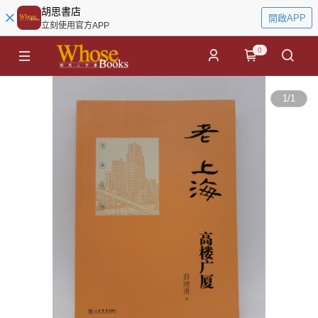
胡思書店
開啟APP
立刻使用官方APP
0
1
/
1