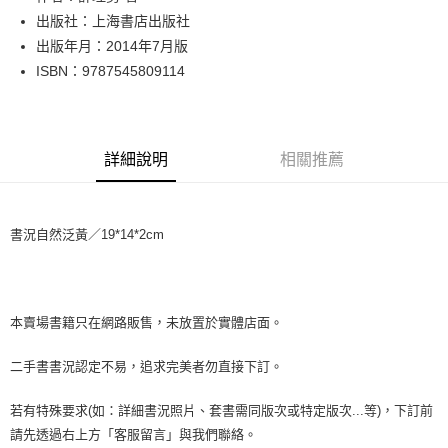
出版社：上海書店出版社
街口支付
出版年月：2014年7月版
悠遊付
ISBN：9787545809114
Google Pay
全盈+PAY
詳細說明
相關推薦
大哥付你分期
相關說明
【大哥付你分期使用說明】
書況自然泛黃／19*14*2cm
AFTEE先享後付
1.本服務由台灣大哥大提供，台灣大哥大用戶可立即使用無須另外申請。
2.付款方式選擇「大哥付你分期」，訂單成立後會自動跳轉到大哥付的交易
相關說明
流程，驗證手機門號後，選擇欲分期的期數、繳款截止日，確認付款後即完
【關於「AFTEE先享後付」】
成交易。
ATM付款
AFTEE先享後付是「在收到商品之後才付款」的支付方式。 讓您購物簡單
3.實際核准額度、可分期數及費用金額請依後續交易確認頁面所載為準。
便利好安心！
本賣場書籍只在網路販售，未放置於實體店面。
4.訂單成立30分鐘內，如未前往確認交易或遇審核未通過，訂單將自動取
１．簡單：不需註冊會員、不需綁卡、不需儲值。
運送方式
消。如遇「轉專審核」未通過狀況，表示未達大哥付你分期系統評分，恕無
２．便利：只要手機號碼，簡訊認證，即可結帳。
二手書書況認定不易，追求完美者勿直接下訂。
法說明評估內容。
３．安心：先確認商品／服務後，再付款。
全家取貨付款【書籍"本數"8本以上，建議使用中華郵政宅配包
【繳款方式說明】
1.分期款項不併入電信帳單，「大哥付你分期」於每月結算日後寄送繳費提
裹】
若有特殊要求(如：詳細書況照片、套書需同版次或特定版次...等)，下訂前
【「AFTEE先享後付」結帳流程】
醒簡訊。
１．於結帳方式選擇「AFTEE先享後付」後，將跳轉至「AFTEE先享後付」
每筆NT$65，滿NT$499(含以上)免運費
請先透過右上方「客服留言」與我們聯絡。
2.透過簡訊連結打開帳單後，可選擇「超商條碼／台灣大直營門市／銀行轉
結帳頁面，進行簡訊認證並確認金額後，即可完成結帳。