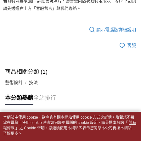
若有特殊要求(如：詳細書況照片、套書需同版次或特定版次...等)，下訂前
【「AFTEE先享後付」結帳流程】
醒簡訊。
１．於結帳方式選擇「AFTEE先享後付」後，將跳轉至「AFTEE先享後付」
每筆NT$65，滿NT$499(含以上)免運費
請先透過右上方「客服留言」與我們聯絡。
2.透過簡訊連結打開帳單後，可選擇「超商條碼／台灣大直營門市／銀行轉
結帳頁面，進行簡訊認證並確認金額後，即可完成結帳。
帳／街口支付／iPASS MONEY」等通路繳費。
２．訂單成立數日內，您將收到繳費通知簡訊。
付款後全家取貨
３．收到繳費通知簡訊後14天內，點擊此簡訊中的連結，可透過四大超商／
【注意事項】
每筆NT$65，滿NT$499(含以上)免運費
顯示電腦版詳細說明
ATM／網路銀行／等多元方式進行付款，方視為交易完成。
1.本服務係由「台灣大哥大股份有限公司」（以下簡稱本公司）所提供，讓
※ 請注意：結帳手續完成當下不需立刻繳費，但若您需要取消訂單，請聯絡
用戶於交易時，得透過本服務購買商品或服務，並由商店將買賣／分期付款
7-11取貨付款【書籍"本數"8本以上，建議使用中華郵政宅配
購買商品的店家。未經商家同意取消之訂單仍視為有效，需透過AFTEE先享
買賣價金債權讓與本公司後，依約使用本公司帳單繳交帳款。
客服
後付繳納相關費用。
包裹】
2.基於同意付款使用「大哥付你分期」之契約關係目的，商店將以您的個人
※ 交易是否成功請以「AFTEE先享後付 」之結帳頁面顯示為準，若有關於
資料（包含姓名、電話或地址）提供予台灣大哥大進項蒐集、處理及利用，
每筆NT$65，滿NT$688(含以上)免運費
是否繳費成功／繳費後需取消欲退款等相關疑問，請聯繫「AFTEE先享後付
由本公司與您本人進行分期帳單所需資料之確認、核對及更正。
客戶支援中心」
https://netprotections.freshdesk.com/support/home
3.完整用戶服務條款，請詳閱以下連結：
https://oppay.tw/userRule
付款後7-11取貨
商品相關分類 (1)
【注意事項】
每筆NT$65，滿NT$688(含以上)免運費
１．透過由恩沛科技股份有限公司提供之「AFTEE先享後付」服務完成之交
藝術設計
技法
易，需依本服務之必要範圍內提供個人資料，並將交易相關給付款項請求債
中華郵政包裹
權轉讓予恩沛科技股份有限公司。
每筆NT$65，滿NT$688(含以上)免運費
本分類熱銷
全站排行
２．關於個人資料處理事宜，請瀏覽以下網址：
https://aftee.tw/terms/#terms3
中華郵政包裹(離島)
３．未成年的使用者請事先徵得法定代理人或監護人之同意方可使用
「AFTEE先享後付」，若未經同意申辦者引起之損失，本公司不負相關責
每筆NT$65，滿NT$688(含以上)免運費
本網站中使用 cookie，欲查詢有關本網站使用 cookie 方式之詳情，及若您不希
任。
熱門標籤
望在電腦上使用 cookie 時應如何變更電腦的 cookie 設定，請參閱本網站「
隱私
４．使用「AFTEE先享後付」時，將依據個別帳號之用戶狀況，依本公司即
權條款
士林門市自取(書送達簡訊通知)
」之 Cookie 聲明。您繼續使用本網站即表示您同意本公司得按本網站使
時審查核予不同之上限額度；若仍有額度不足之情形，本公司將視審查結果
用條款之 Cookie 聲明使用 cookie。
了解更多 >
免運費
請求用戶進行身份認證。