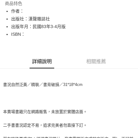
商品特色
Apple Pay
作者：
出版社：漢聲雜誌社
街口支付
出版年月：民國83年3-4月版
悠遊付
ISBN：
Google Pay
全盈+PAY
詳細說明
相關推薦
大哥付你分期
相關說明
【大哥付你分期使用說明】
書況自然泛黃／精裝／書背破損／31*18*4cm
AFTEE先享後付
1.本服務由台灣大哥大提供，台灣大哥大用戶可立即使用無須另外申請。
2.付款方式選擇「大哥付你分期」，訂單成立後會自動跳轉到大哥付的交易
相關說明
流程，驗證手機門號後，選擇欲分期的期數、繳款截止日，確認付款後即完
【關於「AFTEE先享後付」】
成交易。
ATM付款
AFTEE先享後付是「在收到商品之後才付款」的支付方式。 讓您購物簡單
3.實際核准額度、可分期數及費用金額請依後續交易確認頁面所載為準。
便利好安心！
本賣場書籍只在網路販售，未放置於實體店面。
4.訂單成立30分鐘內，如未前往確認交易或遇審核未通過，訂單將自動取
１．簡單：不需註冊會員、不需綁卡、不需儲值。
運送方式
消。如遇「轉專審核」未通過狀況，表示未達大哥付你分期系統評分，恕無
２．便利：只要手機號碼，簡訊認證，即可結帳。
二手書書況認定不易，追求完美者勿直接下訂。
法說明評估內容。
３．安心：先確認商品／服務後，再付款。
全家取貨付款【書籍"本數"8本以上，建議使用中華郵政宅配包
【繳款方式說明】
1.分期款項不併入電信帳單，「大哥付你分期」於每月結算日後寄送繳費提
裹】