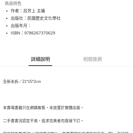
商品特色
Apple Pay
作者：呂芳上 主編
出版社：民國歷史文化學社
街口支付
出版年月：
悠遊付
ISBN：9786267370629
Google Pay
全盈+PAY
詳細說明
相關推薦
大哥付你分期
相關說明
【大哥付你分期使用說明】
全新未拆／21*15*2cm
AFTEE先享後付
1.本服務由台灣大哥大提供，台灣大哥大用戶可立即使用無須另外申請。
2.付款方式選擇「大哥付你分期」，訂單成立後會自動跳轉到大哥付的交易
相關說明
流程，驗證手機門號後，選擇欲分期的期數、繳款截止日，確認付款後即完
【關於「AFTEE先享後付」】
成交易。
ATM付款
AFTEE先享後付是「在收到商品之後才付款」的支付方式。 讓您購物簡單
3.實際核准額度、可分期數及費用金額請依後續交易確認頁面所載為準。
便利好安心！
本賣場書籍只在網路販售，未放置於實體店面。
4.訂單成立30分鐘內，如未前往確認交易或遇審核未通過，訂單將自動取
１．簡單：不需註冊會員、不需綁卡、不需儲值。
運送方式
消。如遇「轉專審核」未通過狀況，表示未達大哥付你分期系統評分，恕無
２．便利：只要手機號碼，簡訊認證，即可結帳。
二手書書況認定不易，追求完美者勿直接下訂。
法說明評估內容。
３．安心：先確認商品／服務後，再付款。
全家取貨付款【書籍"本數"8本以上，建議使用中華郵政宅配包
【繳款方式說明】
1.分期款項不併入電信帳單，「大哥付你分期」於每月結算日後寄送繳費提
裹】