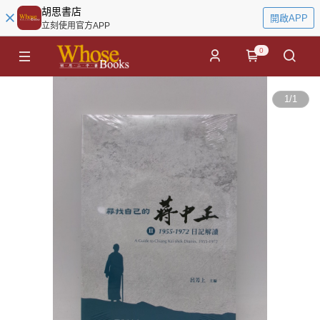
胡思書店
開啟APP
立刻使用官方APP
0
1
/
1