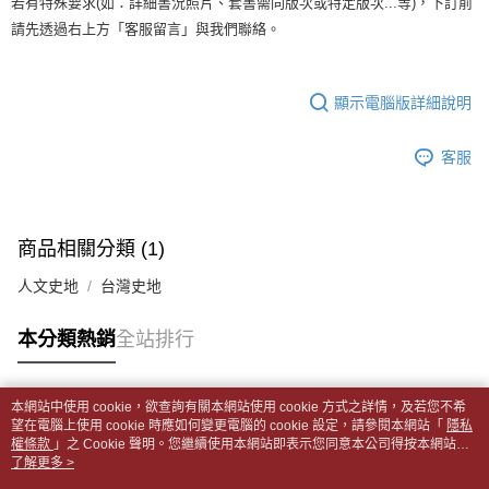
若有特殊要求(如：詳細書況照片、套書需同版次或特定版次...等)，下訂前
【「AFTEE先享後付」結帳流程】
醒簡訊。
１．於結帳方式選擇「AFTEE先享後付」後，將跳轉至「AFTEE先享後付」
每筆NT$65，滿NT$499(含以上)免運費
請先透過右上方「客服留言」與我們聯絡。
2.透過簡訊連結打開帳單後，可選擇「超商條碼／台灣大直營門市／銀行轉
結帳頁面，進行簡訊認證並確認金額後，即可完成結帳。
帳／街口支付／iPASS MONEY」等通路繳費。
２．訂單成立數日內，您將收到繳費通知簡訊。
付款後全家取貨
３．收到繳費通知簡訊後14天內，點擊此簡訊中的連結，可透過四大超商／
【注意事項】
每筆NT$65，滿NT$499(含以上)免運費
顯示電腦版詳細說明
ATM／網路銀行／等多元方式進行付款，方視為交易完成。
1.本服務係由「台灣大哥大股份有限公司」（以下簡稱本公司）所提供，讓
※ 請注意：結帳手續完成當下不需立刻繳費，但若您需要取消訂單，請聯絡
用戶於交易時，得透過本服務購買商品或服務，並由商店將買賣／分期付款
7-11取貨付款【書籍"本數"8本以上，建議使用中華郵政宅配
購買商品的店家。未經商家同意取消之訂單仍視為有效，需透過AFTEE先享
買賣價金債權讓與本公司後，依約使用本公司帳單繳交帳款。
客服
後付繳納相關費用。
包裹】
2.基於同意付款使用「大哥付你分期」之契約關係目的，商店將以您的個人
※ 交易是否成功請以「AFTEE先享後付 」之結帳頁面顯示為準，若有關於
資料（包含姓名、電話或地址）提供予台灣大哥大進項蒐集、處理及利用，
每筆NT$65，滿NT$688(含以上)免運費
是否繳費成功／繳費後需取消欲退款等相關疑問，請聯繫「AFTEE先享後付
由本公司與您本人進行分期帳單所需資料之確認、核對及更正。
客戶支援中心」
https://netprotections.freshdesk.com/support/home
3.完整用戶服務條款，請詳閱以下連結：
https://oppay.tw/userRule
付款後7-11取貨
商品相關分類 (1)
【注意事項】
每筆NT$65，滿NT$688(含以上)免運費
１．透過由恩沛科技股份有限公司提供之「AFTEE先享後付」服務完成之交
人文史地
台灣史地
易，需依本服務之必要範圍內提供個人資料，並將交易相關給付款項請求債
中華郵政包裹
權轉讓予恩沛科技股份有限公司。
每筆NT$65，滿NT$688(含以上)免運費
本分類熱銷
全站排行
２．關於個人資料處理事宜，請瀏覽以下網址：
https://aftee.tw/terms/#terms3
中華郵政包裹(離島)
３．未成年的使用者請事先徵得法定代理人或監護人之同意方可使用
「AFTEE先享後付」，若未經同意申辦者引起之損失，本公司不負相關責
每筆NT$65，滿NT$688(含以上)免運費
本網站中使用 cookie，欲查詢有關本網站使用 cookie 方式之詳情，及若您不希
任。
熱門標籤
望在電腦上使用 cookie 時應如何變更電腦的 cookie 設定，請參閱本網站「
隱私
４．使用「AFTEE先享後付」時，將依據個別帳號之用戶狀況，依本公司即
權條款
士林門市自取(書送達簡訊通知)
」之 Cookie 聲明。您繼續使用本網站即表示您同意本公司得按本網站使
時審查核予不同之上限額度；若仍有額度不足之情形，本公司將視審查結果
用條款之 Cookie 聲明使用 cookie。
了解更多 >
免運費
請求用戶進行身份認證。