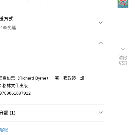
送方式
499免運
次付款
清除
紀錄
付款
查伯恩（Richard Byrne） 著 張政婷 譯
：格林文化出版
9789861897912
類 (1)
y
本
客服