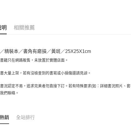
大哥付你
相關說明
【大哥付
AFTEE先
1.本服務
說明
相關推薦
2.付款方
相關說明
流程，驗
【關於「A
ATM付款
完成交易
AFTEE
3.實際核
便利好安
／精裝本／書角有磨損／黃斑／25X25X1cm
4.訂單成
１．簡單
消。如遇
２．便利
場書籍只在網路販售，未放置於實體店面。
運送方式
無法說明
３．安心
【繳款方
全家取貨付
書書大量上架，若有沒檢查到的書寫或小損傷還請見諒。
1.分期款
【「AFT
醒簡訊。
包裹】
１．於結帳
2.透過簡
付」結帳
書況認定不易，追求完美者勿直接下訂。若有特殊要求(如：詳細書況照片、套書
每筆NT$6
帳／街口支
２．訂單
與我們聯絡。
３．收到繳
付款後全
【注意事
／ATM／
1.本服務
每筆NT$6
※ 請注意
用戶於交
絡購買商品
款買賣價
7-11取
先享後付
熱銷
全站排行
2.基於同
※ 交易是
包裹】
資料（包
是否繳費成