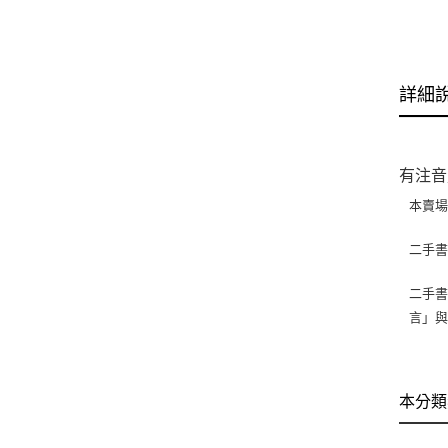
詳細
有注音
本賣
二手
二手書
言」
本分類