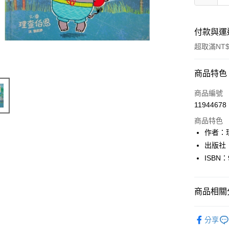
付款與運
超取滿NT$
付款方式
商品特色
信用卡一
商品編號
11944678
超商取貨
商品特色
LINE Pay
作者：理
出版社
Apple Pay
ISBN：
街口支付
悠遊付
商品相關分
Google Pa
童書
繪
分享
全盈+PAY