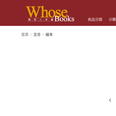
商品分類
🛒
首頁
童書
繪本