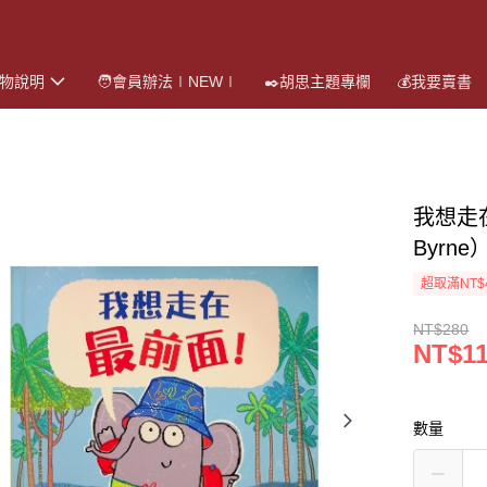
購物說明
🧑會員辦法∣NEW∣
✒️胡思主題專欄
💰我要賣書
我想走在
Byrn
超取滿NT$
NT$280
NT$1
數量