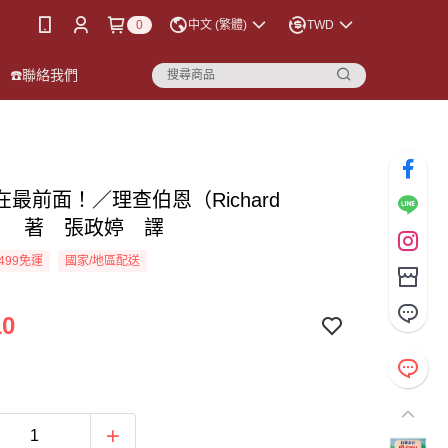
0
中文 (繁體)
TWD
☎️聯絡我們
最前面！／理查伯恩（Richard
e） 著 張政婷 譯
499免運
國家/地區配送
10