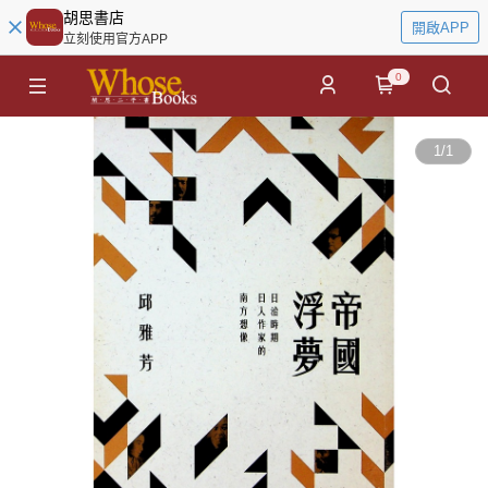
胡思書店
開啟APP
立刻使用官方APP
0
1
/
1