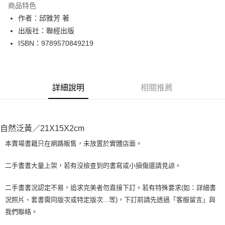
商品特色
Apple Pay
作者：邱雅芳 著
出版社：聯經出版
街口支付
ISBN：9789570849219
悠遊付
Google Pay
詳細說明
相關推薦
全盈+PAY
大哥付你分期
相關說明
自然泛黃／21X15X2cm
【大哥付你分期使用說明】
AFTEE先享後付
1.本服務由台灣大哥大提供，台灣大哥大用戶可立即使用無須另外申請。
本賣場書籍只在網路販售，未放置於實體店面。
2.付款方式選擇「大哥付你分期」，訂單成立後會自動跳轉到大哥付的交易
相關說明
流程，驗證手機門號後，選擇欲分期的期數、繳款截止日，確認付款後即完
【關於「AFTEE先享後付」】
二手書書大量上架，若有沒檢查到的書寫或小損傷還請見諒。
成交易。
ATM付款
AFTEE先享後付是「在收到商品之後才付款」的支付方式。 讓您購物簡單
3.實際核准額度、可分期數及費用金額請依後續交易確認頁面所載為準。
便利好安心！
4.訂單成立30分鐘內，如未前往確認交易或遇審核未通過，訂單將自動取
二手書書況認定不易，追求完美者勿直接下訂。若有特殊要求(如：詳細書
１．簡單：不需註冊會員、不需綁卡、不需儲值。
運送方式
消。如遇「轉專審核」未通過狀況，表示未達大哥付你分期系統評分，恕無
況照片、套書需同版次或特定版次...等)，下訂前請先透過「客服留言」與
２．便利：只要手機號碼，簡訊認證，即可結帳。
法說明評估內容。
３．安心：先確認商品／服務後，再付款。
我們聯絡。
全家取貨付款【書籍"本數"8本以上，建議使用中華郵政宅配包
【繳款方式說明】
1.分期款項不併入電信帳單，「大哥付你分期」於每月結算日後寄送繳費提
裹】