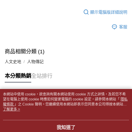
【「AFTEE先享後付」結帳流程】
醒簡訊。
１．於結帳方式選擇「AFTEE先享後付」後，將跳轉至「AFTEE先享後付」
每筆NT$65，滿NT$499(含以上)免運費
2.透過簡訊連結打開帳單後，可選擇「超商條碼／台灣大直營門市／銀行轉
結帳頁面，進行簡訊認證並確認金額後，即可完成結帳。
顯示電腦版詳細說明
帳／街口支付／iPASS MONEY」等通路繳費。
２．訂單成立數日內，您將收到繳費通知簡訊。
付款後全家取貨
３．收到繳費通知簡訊後14天內，點擊此簡訊中的連結，可透過四大超商／
【注意事項】
每筆NT$65，滿NT$499(含以上)免運費
客服
ATM／網路銀行／等多元方式進行付款，方視為交易完成。
1.本服務係由「台灣大哥大股份有限公司」（以下簡稱本公司）所提供，讓
※ 請注意：結帳手續完成當下不需立刻繳費，但若您需要取消訂單，請聯絡
用戶於交易時，得透過本服務購買商品或服務，並由商店將買賣／分期付款
7-11取貨付款【書籍"本數"8本以上，建議使用中華郵政宅配
購買商品的店家。未經商家同意取消之訂單仍視為有效，需透過AFTEE先享
買賣價金債權讓與本公司後，依約使用本公司帳單繳交帳款。
後付繳納相關費用。
包裹】
2.基於同意付款使用「大哥付你分期」之契約關係目的，商店將以您的個人
※ 交易是否成功請以「AFTEE先享後付 」之結帳頁面顯示為準，若有關於
商品相關分類 (1)
資料（包含姓名、電話或地址）提供予台灣大哥大進項蒐集、處理及利用，
每筆NT$65，滿NT$688(含以上)免運費
是否繳費成功／繳費後需取消欲退款等相關疑問，請聯繫「AFTEE先享後付
由本公司與您本人進行分期帳單所需資料之確認、核對及更正。
客戶支援中心」
https://netprotections.freshdesk.com/support/home
人文史地
人物傳記
3.完整用戶服務條款，請詳閱以下連結：
https://oppay.tw/userRule
付款後7-11取貨
【注意事項】
每筆NT$65，滿NT$688(含以上)免運費
本分類熱銷
全站排行
１．透過由恩沛科技股份有限公司提供之「AFTEE先享後付」服務完成之交
易，需依本服務之必要範圍內提供個人資料，並將交易相關給付款項請求債
中華郵政包裹
權轉讓予恩沛科技股份有限公司。
每筆NT$65，滿NT$688(含以上)免運費
２．關於個人資料處理事宜，請瀏覽以下網址：
本網站中使用 cookie，欲查詢有關本網站使用 cookie 方式之詳情，及若您不希
https://aftee.tw/terms/#terms3
熱門標籤
望在電腦上使用 cookie 時應如何變更電腦的 cookie 設定，請參閱本網站「
隱私
中華郵政包裹(離島)
３．未成年的使用者請事先徵得法定代理人或監護人之同意方可使用
權條款
」之 Cookie 聲明。您繼續使用本網站即表示您同意本公司得按本網站使
「AFTEE先享後付」，若未經同意申辦者引起之損失，本公司不負相關責
每筆NT$65，滿NT$688(含以上)免運費
用條款之 Cookie 聲明使用 cookie。
了解更多 >
任。
４．使用「AFTEE先享後付」時，將依據個別帳號之用戶狀況，依本公司即
士林門市自取(書送達簡訊通知)
時審查核予不同之上限額度；若仍有額度不足之情形，本公司將視審查結果
我知道了
免運費
請求用戶進行身份認證。