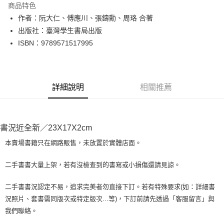
商品特色
Apple Pay
作者：阮大仁、傅應川、張鑄勳、周珞 合著
出版社：臺灣學生書局出版
街口支付
ISBN：9789571517995
悠遊付
Google Pay
詳細說明
相關推薦
全盈+PAY
大哥付你分期
相關說明
書況近全新／23X17X2cm
【大哥付你分期使用說明】
AFTEE先享後付
1.本服務由台灣大哥大提供，台灣大哥大用戶可立即使用無須另外申請。
本賣場書籍只在網路販售，未放置於實體店面。
2.付款方式選擇「大哥付你分期」，訂單成立後會自動跳轉到大哥付的交易
相關說明
流程，驗證手機門號後，選擇欲分期的期數、繳款截止日，確認付款後即完
【關於「AFTEE先享後付」】
二手書書大量上架，若有沒檢查到的書寫或小損傷還請見諒。
成交易。
ATM付款
AFTEE先享後付是「在收到商品之後才付款」的支付方式。 讓您購物簡單
3.實際核准額度、可分期數及費用金額請依後續交易確認頁面所載為準。
便利好安心！
4.訂單成立30分鐘內，如未前往確認交易或遇審核未通過，訂單將自動取
二手書書況認定不易，追求完美者勿直接下訂。若有特殊要求(如：詳細書
１．簡單：不需註冊會員、不需綁卡、不需儲值。
運送方式
消。如遇「轉專審核」未通過狀況，表示未達大哥付你分期系統評分，恕無
況照片、套書需同版次或特定版次...等)，下訂前請先透過「客服留言」與
２．便利：只要手機號碼，簡訊認證，即可結帳。
法說明評估內容。
３．安心：先確認商品／服務後，再付款。
我們聯絡。
全家取貨付款【書籍"本數"8本以上，建議使用中華郵政宅配包
【繳款方式說明】
1.分期款項不併入電信帳單，「大哥付你分期」於每月結算日後寄送繳費提
裹】