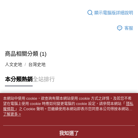
【「AFTEE先享後付」結帳流程】
醒簡訊。
１．於結帳方式選擇「AFTEE先享後付」後，將跳轉至「AFTEE先享後付」
每筆NT$65，滿NT$499(含以上)免運費
2.透過簡訊連結打開帳單後，可選擇「超商條碼／台灣大直營門市／銀行轉
結帳頁面，進行簡訊認證並確認金額後，即可完成結帳。
顯示電腦版詳細說明
帳／街口支付／iPASS MONEY」等通路繳費。
２．訂單成立數日內，您將收到繳費通知簡訊。
付款後全家取貨
３．收到繳費通知簡訊後14天內，點擊此簡訊中的連結，可透過四大超商／
【注意事項】
每筆NT$65，滿NT$499(含以上)免運費
客服
ATM／網路銀行／等多元方式進行付款，方視為交易完成。
1.本服務係由「台灣大哥大股份有限公司」（以下簡稱本公司）所提供，讓
※ 請注意：結帳手續完成當下不需立刻繳費，但若您需要取消訂單，請聯絡
用戶於交易時，得透過本服務購買商品或服務，並由商店將買賣／分期付款
7-11取貨付款【書籍"本數"8本以上，建議使用中華郵政宅配
購買商品的店家。未經商家同意取消之訂單仍視為有效，需透過AFTEE先享
買賣價金債權讓與本公司後，依約使用本公司帳單繳交帳款。
後付繳納相關費用。
包裹】
2.基於同意付款使用「大哥付你分期」之契約關係目的，商店將以您的個人
※ 交易是否成功請以「AFTEE先享後付 」之結帳頁面顯示為準，若有關於
商品相關分類 (1)
資料（包含姓名、電話或地址）提供予台灣大哥大進項蒐集、處理及利用，
每筆NT$65，滿NT$688(含以上)免運費
是否繳費成功／繳費後需取消欲退款等相關疑問，請聯繫「AFTEE先享後付
由本公司與您本人進行分期帳單所需資料之確認、核對及更正。
客戶支援中心」
https://netprotections.freshdesk.com/support/home
人文史地
台灣史地
3.完整用戶服務條款，請詳閱以下連結：
https://oppay.tw/userRule
付款後7-11取貨
【注意事項】
每筆NT$65，滿NT$688(含以上)免運費
本分類熱銷
全站排行
１．透過由恩沛科技股份有限公司提供之「AFTEE先享後付」服務完成之交
易，需依本服務之必要範圍內提供個人資料，並將交易相關給付款項請求債
中華郵政包裹
權轉讓予恩沛科技股份有限公司。
每筆NT$65，滿NT$688(含以上)免運費
２．關於個人資料處理事宜，請瀏覽以下網址：
本網站中使用 cookie，欲查詢有關本網站使用 cookie 方式之詳情，及若您不希
https://aftee.tw/terms/#terms3
熱門標籤
望在電腦上使用 cookie 時應如何變更電腦的 cookie 設定，請參閱本網站「
隱私
中華郵政包裹(離島)
３．未成年的使用者請事先徵得法定代理人或監護人之同意方可使用
權條款
」之 Cookie 聲明。您繼續使用本網站即表示您同意本公司得按本網站使
「AFTEE先享後付」，若未經同意申辦者引起之損失，本公司不負相關責
每筆NT$65，滿NT$688(含以上)免運費
用條款之 Cookie 聲明使用 cookie。
了解更多 >
任。
４．使用「AFTEE先享後付」時，將依據個別帳號之用戶狀況，依本公司即
士林門市自取(書送達簡訊通知)
時審查核予不同之上限額度；若仍有額度不足之情形，本公司將視審查結果
我知道了
免運費
請求用戶進行身份認證。