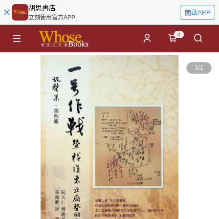
胡思書店
開啟APP
立刻使用官方APP
0
1
/
1