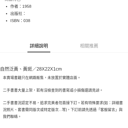
Apple Pay
作者：1958
出版社：
街口支付
ISBN：038
悠遊付
Google Pay
詳細說明
相關推薦
全盈+PAY
大哥付你分期
相關說明
自然泛黃、黃斑／28X22X1cm
【大哥付你分期使用說明】
AFTEE先享後付
1.本服務由台灣大哥大提供，台灣大哥大用戶可立即使用無須另外申請。
本賣場書籍只在網路販售，未放置於實體店面。
2.付款方式選擇「大哥付你分期」，訂單成立後會自動跳轉到大哥付的交易
相關說明
流程，驗證手機門號後，選擇欲分期的期數、繳款截止日，確認付款後即完
【關於「AFTEE先享後付」】
二手書書大量上架，若有沒檢查到的書寫或小損傷還請見諒。
成交易。
ATM付款
AFTEE先享後付是「在收到商品之後才付款」的支付方式。 讓您購物簡單
3.實際核准額度、可分期數及費用金額請依後續交易確認頁面所載為準。
便利好安心！
4.訂單成立30分鐘內，如未前往確認交易或遇審核未通過，訂單將自動取
二手書書況認定不易，追求完美者勿直接下訂。若有特殊要求(如：詳細書
１．簡單：不需註冊會員、不需綁卡、不需儲值。
運送方式
消。如遇「轉專審核」未通過狀況，表示未達大哥付你分期系統評分，恕無
況照片、套書需同版次或特定版次...等)，下訂前請先透過「客服留言」與
２．便利：只要手機號碼，簡訊認證，即可結帳。
法說明評估內容。
３．安心：先確認商品／服務後，再付款。
我們聯絡。
全家取貨付款【書籍"本數"8本以上，建議使用中華郵政宅配包
【繳款方式說明】
1.分期款項不併入電信帳單，「大哥付你分期」於每月結算日後寄送繳費提
裹】
【「AFTEE先享後付」結帳流程】
醒簡訊。