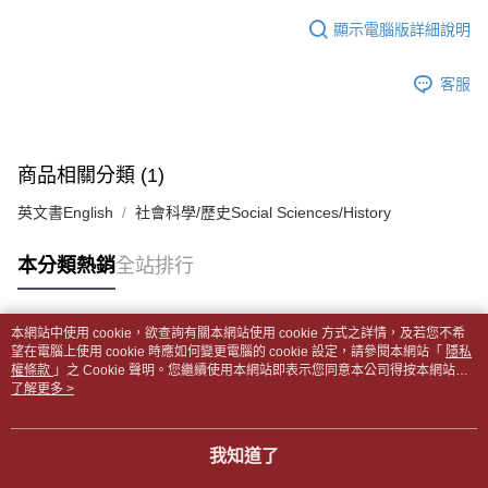
１．於結帳方式選擇「AFTEE先享後付」後，將跳轉至「AFTEE先享後付」
每筆NT$65，滿NT$499(含以上)免運費
2.透過簡訊連結打開帳單後，可選擇「超商條碼／台灣大直營門市／銀行轉
結帳頁面，進行簡訊認證並確認金額後，即可完成結帳。
顯示電腦版詳細說明
帳／街口支付／iPASS MONEY」等通路繳費。
２．訂單成立數日內，您將收到繳費通知簡訊。
付款後全家取貨
３．收到繳費通知簡訊後14天內，點擊此簡訊中的連結，可透過四大超商／
【注意事項】
每筆NT$65，滿NT$499(含以上)免運費
客服
ATM／網路銀行／等多元方式進行付款，方視為交易完成。
1.本服務係由「台灣大哥大股份有限公司」（以下簡稱本公司）所提供，讓
※ 請注意：結帳手續完成當下不需立刻繳費，但若您需要取消訂單，請聯絡
用戶於交易時，得透過本服務購買商品或服務，並由商店將買賣／分期付款
7-11取貨付款【書籍"本數"8本以上，建議使用中華郵政宅配
購買商品的店家。未經商家同意取消之訂單仍視為有效，需透過AFTEE先享
買賣價金債權讓與本公司後，依約使用本公司帳單繳交帳款。
後付繳納相關費用。
包裹】
2.基於同意付款使用「大哥付你分期」之契約關係目的，商店將以您的個人
※ 交易是否成功請以「AFTEE先享後付 」之結帳頁面顯示為準，若有關於
商品相關分類 (1)
資料（包含姓名、電話或地址）提供予台灣大哥大進項蒐集、處理及利用，
每筆NT$65，滿NT$688(含以上)免運費
是否繳費成功／繳費後需取消欲退款等相關疑問，請聯繫「AFTEE先享後付
由本公司與您本人進行分期帳單所需資料之確認、核對及更正。
客戶支援中心」
https://netprotections.freshdesk.com/support/home
英文書English
社會科學/歷史Social Sciences/History
3.完整用戶服務條款，請詳閱以下連結：
https://oppay.tw/userRule
付款後7-11取貨
【注意事項】
每筆NT$65，滿NT$688(含以上)免運費
本分類熱銷
全站排行
１．透過由恩沛科技股份有限公司提供之「AFTEE先享後付」服務完成之交
易，需依本服務之必要範圍內提供個人資料，並將交易相關給付款項請求債
中華郵政包裹
權轉讓予恩沛科技股份有限公司。
每筆NT$65，滿NT$688(含以上)免運費
２．關於個人資料處理事宜，請瀏覽以下網址：
本網站中使用 cookie，欲查詢有關本網站使用 cookie 方式之詳情，及若您不希
https://aftee.tw/terms/#terms3
熱門標籤
望在電腦上使用 cookie 時應如何變更電腦的 cookie 設定，請參閱本網站「
隱私
中華郵政包裹(離島)
３．未成年的使用者請事先徵得法定代理人或監護人之同意方可使用
權條款
」之 Cookie 聲明。您繼續使用本網站即表示您同意本公司得按本網站使
「AFTEE先享後付」，若未經同意申辦者引起之損失，本公司不負相關責
每筆NT$65，滿NT$688(含以上)免運費
用條款之 Cookie 聲明使用 cookie。
了解更多 >
任。
４．使用「AFTEE先享後付」時，將依據個別帳號之用戶狀況，依本公司即
士林門市自取(書送達簡訊通知)
時審查核予不同之上限額度；若仍有額度不足之情形，本公司將視審查結果
我知道了
免運費
請求用戶進行身份認證。
５．嚴禁一人註冊多個帳號或使用他人資訊註冊。若發現惡意使用之情形，