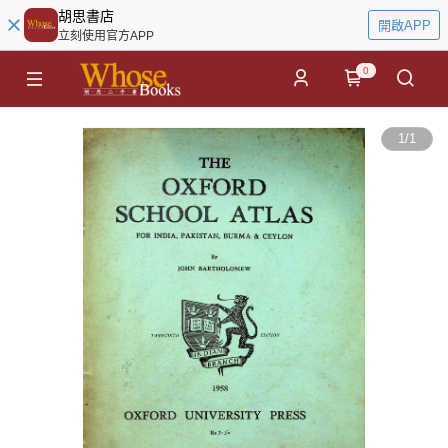
胡思書店
開啟APP
立刻使用官方APP
0
1
/
1