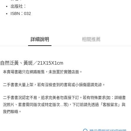
出版社：
街口支付
ISBN：032
悠遊付
Google Pay
詳細說明
相關推薦
全盈+PAY
大哥付你分期
相關說明
自然泛黃、黃斑／21X15X1cm
【大哥付你分期使用說明】
AFTEE先享後付
1.本服務由台灣大哥大提供，台灣大哥大用戶可立即使用無須另外申請。
本賣場書籍只在網路販售，未放置於實體店面。
2.付款方式選擇「大哥付你分期」，訂單成立後會自動跳轉到大哥付的交易
相關說明
流程，驗證手機門號後，選擇欲分期的期數、繳款截止日，確認付款後即完
【關於「AFTEE先享後付」】
二手書書大量上架，若有沒檢查到的書寫或小損傷還請見諒。
成交易。
ATM付款
AFTEE先享後付是「在收到商品之後才付款」的支付方式。 讓您購物簡單
3.實際核准額度、可分期數及費用金額請依後續交易確認頁面所載為準。
便利好安心！
4.訂單成立30分鐘內，如未前往確認交易或遇審核未通過，訂單將自動取
二手書書況認定不易，追求完美者勿直接下訂。若有特殊要求(如：詳細書
１．簡單：不需註冊會員、不需綁卡、不需儲值。
運送方式
消。如遇「轉專審核」未通過狀況，表示未達大哥付你分期系統評分，恕無
況照片、套書需同版次或特定版次...等)，下訂前請先透過「客服留言」與
２．便利：只要手機號碼，簡訊認證，即可結帳。
法說明評估內容。
３．安心：先確認商品／服務後，再付款。
我們聯絡。
全家取貨付款【書籍"本數"8本以上，建議使用中華郵政宅配包
【繳款方式說明】
1.分期款項不併入電信帳單，「大哥付你分期」於每月結算日後寄送繳費提
裹】
【「AFTEE先享後付」結帳流程】
醒簡訊。
１．於結帳方式選擇「AFTEE先享後付」後，將跳轉至「AFTEE先享後付」
每筆NT$65，滿NT$499(含以上)免運費
2.透過簡訊連結打開帳單後，可選擇「超商條碼／台灣大直營門市／銀行轉
結帳頁面，進行簡訊認證並確認金額後，即可完成結帳。