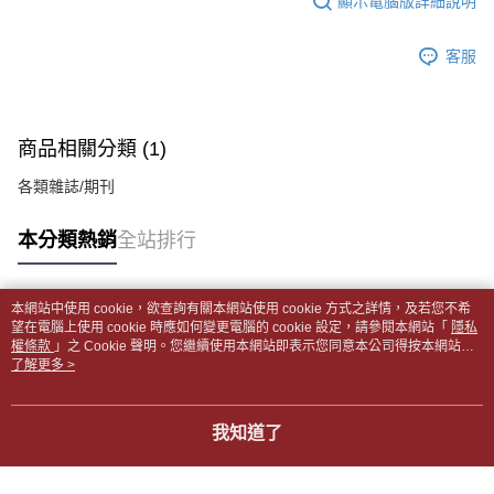
顯示電腦版詳細說明
帳／街口支付／iPASS MONEY」等通路繳費。
２．訂單成立數日內，您將收到繳費通知簡訊。
付款後全家取貨
３．收到繳費通知簡訊後14天內，點擊此簡訊中的連結，可透過四大超商／
【注意事項】
每筆NT$65，滿NT$499(含以上)免運費
客服
ATM／網路銀行／等多元方式進行付款，方視為交易完成。
1.本服務係由「台灣大哥大股份有限公司」（以下簡稱本公司）所提供，讓
※ 請注意：結帳手續完成當下不需立刻繳費，但若您需要取消訂單，請聯絡
用戶於交易時，得透過本服務購買商品或服務，並由商店將買賣／分期付款
7-11取貨付款【書籍"本數"8本以上，建議使用中華郵政宅配
購買商品的店家。未經商家同意取消之訂單仍視為有效，需透過AFTEE先享
買賣價金債權讓與本公司後，依約使用本公司帳單繳交帳款。
後付繳納相關費用。
包裹】
2.基於同意付款使用「大哥付你分期」之契約關係目的，商店將以您的個人
※ 交易是否成功請以「AFTEE先享後付 」之結帳頁面顯示為準，若有關於
商品相關分類 (1)
資料（包含姓名、電話或地址）提供予台灣大哥大進項蒐集、處理及利用，
每筆NT$65，滿NT$688(含以上)免運費
是否繳費成功／繳費後需取消欲退款等相關疑問，請聯繫「AFTEE先享後付
由本公司與您本人進行分期帳單所需資料之確認、核對及更正。
客戶支援中心」
https://netprotections.freshdesk.com/support/home
各類雜誌/期刊
3.完整用戶服務條款，請詳閱以下連結：
https://oppay.tw/userRule
付款後7-11取貨
【注意事項】
每筆NT$65，滿NT$688(含以上)免運費
本分類熱銷
全站排行
１．透過由恩沛科技股份有限公司提供之「AFTEE先享後付」服務完成之交
易，需依本服務之必要範圍內提供個人資料，並將交易相關給付款項請求債
中華郵政包裹
權轉讓予恩沛科技股份有限公司。
每筆NT$65，滿NT$688(含以上)免運費
２．關於個人資料處理事宜，請瀏覽以下網址：
本網站中使用 cookie，欲查詢有關本網站使用 cookie 方式之詳情，及若您不希
https://aftee.tw/terms/#terms3
熱門標籤
望在電腦上使用 cookie 時應如何變更電腦的 cookie 設定，請參閱本網站「
隱私
中華郵政包裹(離島)
３．未成年的使用者請事先徵得法定代理人或監護人之同意方可使用
權條款
」之 Cookie 聲明。您繼續使用本網站即表示您同意本公司得按本網站使
「AFTEE先享後付」，若未經同意申辦者引起之損失，本公司不負相關責
每筆NT$65，滿NT$688(含以上)免運費
用條款之 Cookie 聲明使用 cookie。
了解更多 >
任。
４．使用「AFTEE先享後付」時，將依據個別帳號之用戶狀況，依本公司即
士林門市自取(書送達簡訊通知)
時審查核予不同之上限額度；若仍有額度不足之情形，本公司將視審查結果
我知道了
免運費
請求用戶進行身份認證。
５．嚴禁一人註冊多個帳號或使用他人資訊註冊。若發現惡意使用之情形，
中華郵政【國際航空包裹】*收件人請填寫本名
恩沛科技股份有限公司將有權停止該用戶之使用額度並採取法律行動。
查看運費