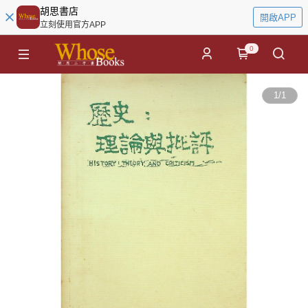
胡思書店
開啟APP
立刻使用官方APP
0
1
/
1