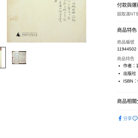
付款與運
超取滿NT$
付款方式
商品特色
信用卡一
商品編號
11944502
超商取貨
商品特色
LINE Pay
作者：
出版社
Apple Pay
ISBN：
街口支付
悠遊付
商品相關分
Google Pa
人文史地
分享
全盈+PAY
大哥付你