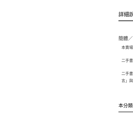
詳細
簡體／
本賣
二手
二手書
言」
本分類