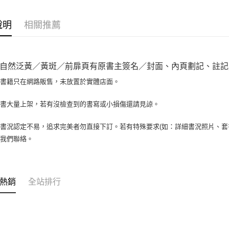
相關說明
【大哥付
AFTEE先
1.本服務
說明
相關推薦
2.付款方
相關說明
流程，驗
【關於「A
ATM付款
完成交易
AFTEE
3.實際核
便利好安
自然泛黃／黃斑／前扉頁有原書主簽名／封面、內頁劃記、註記／23
4.訂單成
１．簡單
消。如遇
２．便利
場書籍只在網路販售，未放置於實體店面。
運送方式
無法說明
３．安心
【繳款方
全家取貨付
書書大量上架，若有沒檢查到的書寫或小損傷還請見諒。
1.分期款
【「AFT
醒簡訊。
包裹】
１．於結帳
2.透過簡
付」結帳
書況認定不易，追求完美者勿直接下訂。若有特殊要求(如：詳細書況照片、套書
每筆NT$6
帳／街口支
２．訂單
與我們聯絡。
３．收到繳
付款後全
【注意事
／ATM／
1.本服務
每筆NT$6
※ 請注意
用戶於交
絡購買商品
款買賣價
7-11取
先享後付
熱銷
全站排行
2.基於同
※ 交易是
包裹】
資料（包
是否繳費成
用，由本
每筆NT$6
付客戶支
3.完整用
付款後7-1
【注意事