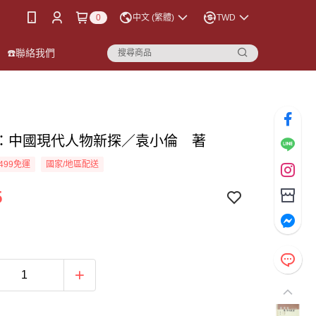
0
中文 (繁體)
TWD
☎️聯絡我們
：中國現代人物新探／袁小倫 著
499免運
國家/地區配送
5