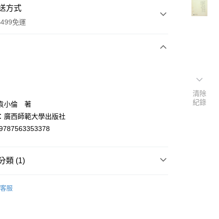
送方式
499免運
次付款
付款
清除
紀錄
袁小倫 著
：廣西師範大學出版社
9787563353378
類 (1)
y
中國史地
客服
分期