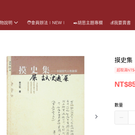
購物說明
🧑會員辦法∣NEW∣
✒️胡思主題專欄
💰我要賣書
摸史集
超取滿NT$
NT$8
數量