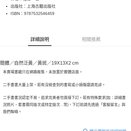
出版社：上海古籍出版社
街口支付
ISBN：9787532546459
悠遊付
Google Pay
詳細說明
相關推薦
全盈+PAY
大哥付你分期
相關說明
簡體／自然泛黃／黃斑／19X13X2 cm
【大哥付你分期使用說明】
AFTEE先享後付
1.本服務由台灣大哥大提供，台灣大哥大用戶可立即使用無須另外申請。
本賣場書籍只在網路販售，未放置於實體店面。
2.付款方式選擇「大哥付你分期」，訂單成立後會自動跳轉到大哥付的交易
相關說明
流程，驗證手機門號後，選擇欲分期的期數、繳款截止日，確認付款後即完
【關於「AFTEE先享後付」】
二手書書大量上架，若有沒檢查到的書寫或小損傷還請見諒。
成交易。
ATM付款
AFTEE先享後付是「在收到商品之後才付款」的支付方式。 讓您購物簡單
3.實際核准額度、可分期數及費用金額請依後續交易確認頁面所載為準。
便利好安心！
4.訂單成立30分鐘內，如未前往確認交易或遇審核未通過，訂單將自動取
二手書書況認定不易，追求完美者勿直接下訂。若有特殊要求(如：詳細書
１．簡單：不需註冊會員、不需綁卡、不需儲值。
運送方式
消。如遇「轉專審核」未通過狀況，表示未達大哥付你分期系統評分，恕無
況照片、套書需同版次或特定版次...等)，下訂前請先透過「客服留言」與
２．便利：只要手機號碼，簡訊認證，即可結帳。
法說明評估內容。
３．安心：先確認商品／服務後，再付款。
我們聯絡。
全家取貨付款【書籍"本數"8本以上，建議使用中華郵政宅配包
【繳款方式說明】
1.分期款項不併入電信帳單，「大哥付你分期」於每月結算日後寄送繳費提
裹】
【「AFTEE先享後付」結帳流程】
醒簡訊。
１．於結帳方式選擇「AFTEE先享後付」後，將跳轉至「AFTEE先享後付」
每筆NT$65，滿NT$499(含以上)免運費
2.透過簡訊連結打開帳單後，可選擇「超商條碼／台灣大直營門市／銀行轉
結帳頁面，進行簡訊認證並確認金額後，即可完成結帳。