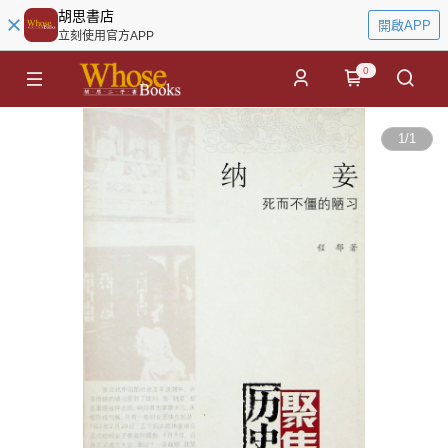
胡思書店
開啟APP
立刻使用官方APP
0
1
/
1