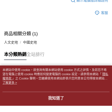
顯示電腦版詳細說明
帳／街口支付／iPASS MONEY」等通路繳費。
２．訂單成立數日內，您將收到繳費通知簡訊。
付款後全家取貨
３．收到繳費通知簡訊後14天內，點擊此簡訊中的連結，可透過四大超商／
【注意事項】
每筆NT$65，滿NT$499(含以上)免運費
客服
ATM／網路銀行／等多元方式進行付款，方視為交易完成。
1.本服務係由「台灣大哥大股份有限公司」（以下簡稱本公司）所提供，讓
※ 請注意：結帳手續完成當下不需立刻繳費，但若您需要取消訂單，請聯絡
用戶於交易時，得透過本服務購買商品或服務，並由商店將買賣／分期付款
7-11取貨付款【書籍"本數"8本以上，建議使用中華郵政宅配
購買商品的店家。未經商家同意取消之訂單仍視為有效，需透過AFTEE先享
買賣價金債權讓與本公司後，依約使用本公司帳單繳交帳款。
後付繳納相關費用。
包裹】
2.基於同意付款使用「大哥付你分期」之契約關係目的，商店將以您的個人
※ 交易是否成功請以「AFTEE先享後付 」之結帳頁面顯示為準，若有關於
商品相關分類 (1)
資料（包含姓名、電話或地址）提供予台灣大哥大進項蒐集、處理及利用，
每筆NT$65，滿NT$688(含以上)免運費
是否繳費成功／繳費後需取消欲退款等相關疑問，請聯繫「AFTEE先享後付
由本公司與您本人進行分期帳單所需資料之確認、核對及更正。
客戶支援中心」
https://netprotections.freshdesk.com/support/home
人文史地
中國史地
3.完整用戶服務條款，請詳閱以下連結：
https://oppay.tw/userRule
付款後7-11取貨
【注意事項】
每筆NT$65，滿NT$688(含以上)免運費
本分類熱銷
全站排行
１．透過由恩沛科技股份有限公司提供之「AFTEE先享後付」服務完成之交
易，需依本服務之必要範圍內提供個人資料，並將交易相關給付款項請求債
中華郵政包裹
權轉讓予恩沛科技股份有限公司。
每筆NT$65，滿NT$688(含以上)免運費
２．關於個人資料處理事宜，請瀏覽以下網址：
本網站中使用 cookie，欲查詢有關本網站使用 cookie 方式之詳情，及若您不希
https://aftee.tw/terms/#terms3
熱門標籤
望在電腦上使用 cookie 時應如何變更電腦的 cookie 設定，請參閱本網站「
隱私
中華郵政包裹(離島)
３．未成年的使用者請事先徵得法定代理人或監護人之同意方可使用
權條款
」之 Cookie 聲明。您繼續使用本網站即表示您同意本公司得按本網站使
「AFTEE先享後付」，若未經同意申辦者引起之損失，本公司不負相關責
每筆NT$65，滿NT$688(含以上)免運費
用條款之 Cookie 聲明使用 cookie。
了解更多 >
任。
４．使用「AFTEE先享後付」時，將依據個別帳號之用戶狀況，依本公司即
士林門市自取(書送達簡訊通知)
時審查核予不同之上限額度；若仍有額度不足之情形，本公司將視審查結果
我知道了
免運費
請求用戶進行身份認證。
５．嚴禁一人註冊多個帳號或使用他人資訊註冊。若發現惡意使用之情形，
中華郵政【國際航空包裹】*收件人請填寫本名
恩沛科技股份有限公司將有權停止該用戶之使用額度並採取法律行動。
查看運費