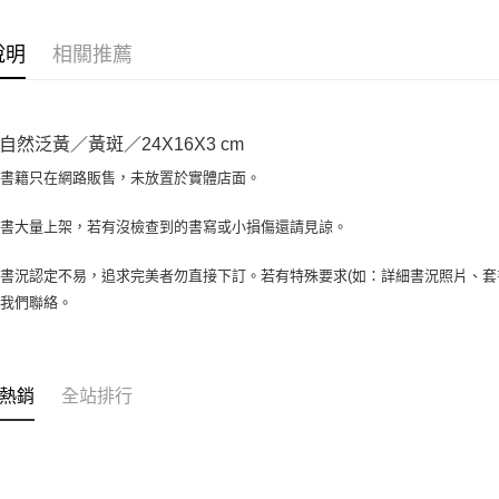
相關說明
【大哥付
AFTEE先
1.本服務
說明
相關推薦
2.付款方
相關說明
流程，驗
【關於「A
ATM付款
完成交易
AFTEE
3.實際核
便利好安
自然泛黃／黃斑／24X16X3 cm
4.訂單成
１．簡單
消。如遇
２．便利
場書籍只在網路販售，未放置於實體店面。
運送方式
無法說明
３．安心
【繳款方
全家取貨付
書書大量上架，若有沒檢查到的書寫或小損傷還請見諒。
1.分期款
【「AFT
醒簡訊。
包裹】
１．於結帳
2.透過簡
付」結帳
書況認定不易，追求完美者勿直接下訂。若有特殊要求(如：詳細書況照片、套書
每筆NT$6
帳／街口支
２．訂單
與我們聯絡。
３．收到繳
付款後全
【注意事
／ATM／
1.本服務
每筆NT$6
※ 請注意
用戶於交
絡購買商品
款買賣價
7-11取
先享後付
熱銷
全站排行
2.基於同
※ 交易是
包裹】
資料（包
是否繳費成
用，由本
每筆NT$6
付客戶支
3.完整用
付款後7-1
【注意事