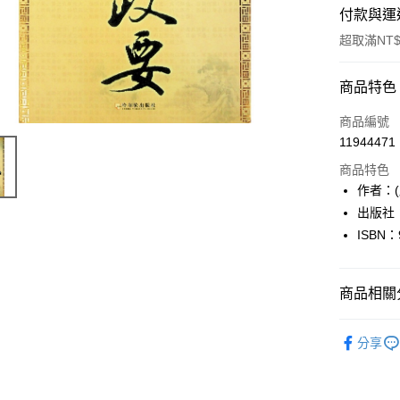
付款與運
超取滿NT$
付款方式
商品特色
信用卡一
商品編號
11944471
超商取貨
商品特色
LINE Pay
作者：
出版社
Apple Pay
ISBN：
街口支付
悠遊付
商品相關分
Google Pa
人文史地
分享
全盈+PAY
大哥付你