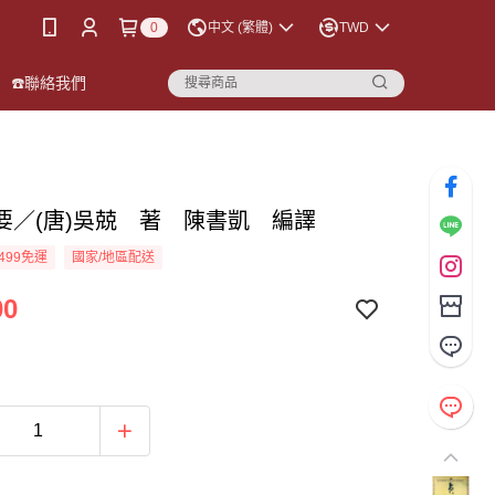
0
中文 (繁體)
TWD
☎️聯絡我們
要／(唐)吳兢 著 陳書凱 編譯
499免運
國家/地區配送
00