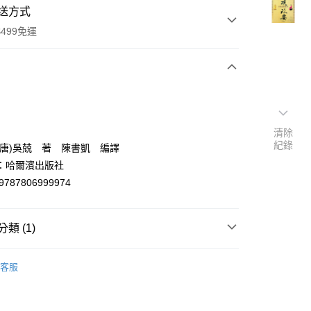
送方式
499免運
次付款
付款
清除
紀錄
(唐)吳兢 著 陳書凱 編譯
：哈爾濱出版社
9787806999974
類 (1)
y
中國史地
客服
分期