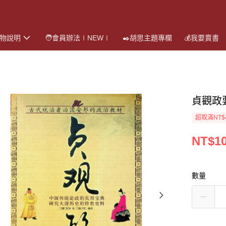
購物說明
🧑會員辦法∣NEW∣
✒️胡思主題專欄
💰我要賣書
貞觀政
超取滿NT$
NT$1
數量