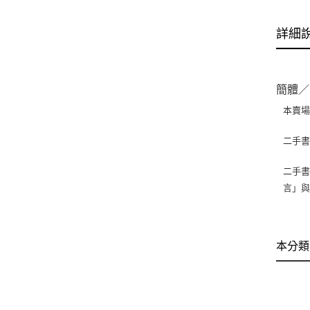
詳細
簡體／
本賣
二手
二手書
言」
本分類