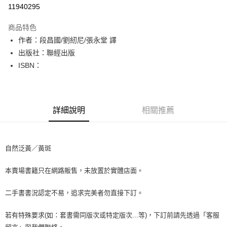
超商取貨付款
11940295
LINE Pay
商品特色
Apple Pay
作者：段昌國/劉紉尼/張永堂 譯
出版社：聯經出版
街口支付
ISBN：
悠遊付
Google Pay
詳細說明
相關推薦
全盈+PAY
大哥付你分期
相關說明
自然泛黃／黃斑
【大哥付你分期使用說明】
AFTEE先享後付
1.本服務由台灣大哥大提供，台灣大哥大用戶可立即使用無須另外申請。
本賣場書籍只在網路販售，未放置於實體店面。
2.付款方式選擇「大哥付你分期」，訂單成立後會自動跳轉到大哥付的交易
相關說明
流程，驗證手機門號後，選擇欲分期的期數、繳款截止日，確認付款後即完
【關於「AFTEE先享後付」】
成交易。
二手書書況認定不易，追求完美者勿直接下訂。
ATM付款
AFTEE先享後付是「在收到商品之後才付款」的支付方式。 讓您購物簡單
3.實際核准額度、可分期數及費用金額請依後續交易確認頁面所載為準。
便利好安心！
4.訂單成立30分鐘內，如未前往確認交易或遇審核未通過，訂單將自動取
１．簡單：不需註冊會員、不需綁卡、不需儲值。
若有特殊要求(如：套書需同版次或特定版次...等)，下訂前請先透過「客服
運送方式
消。如遇「轉專審核」未通過狀況，表示未達大哥付你分期系統評分，恕無
２．便利：只要手機號碼，簡訊認證，即可結帳。