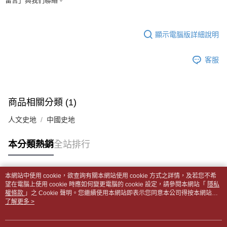
留言」與我們聯絡。
法說明評估內容。
３．安心：先確認商品／服務後，再付款。
全家取貨付款【書籍"本數"8本以上，建議使用中華郵政宅配包
【繳款方式說明】
1.分期款項不併入電信帳單，「大哥付你分期」於每月結算日後寄送繳費提
裹】
【「AFTEE先享後付」結帳流程】
醒簡訊。
１．於結帳方式選擇「AFTEE先享後付」後，將跳轉至「AFTEE先享後付」
顯示電腦版詳細說明
每筆NT$65，滿NT$499(含以上)免運費
2.透過簡訊連結打開帳單後，可選擇「超商條碼／台灣大直營門市／銀行轉
結帳頁面，進行簡訊認證並確認金額後，即可完成結帳。
帳／街口支付／iPASS MONEY」等通路繳費。
２．訂單成立數日內，您將收到繳費通知簡訊。
付款後全家取貨
客服
３．收到繳費通知簡訊後14天內，點擊此簡訊中的連結，可透過四大超商／
【注意事項】
每筆NT$65，滿NT$499(含以上)免運費
ATM／網路銀行／等多元方式進行付款，方視為交易完成。
1.本服務係由「台灣大哥大股份有限公司」（以下簡稱本公司）所提供，讓
※ 請注意：結帳手續完成當下不需立刻繳費，但若您需要取消訂單，請聯絡
用戶於交易時，得透過本服務購買商品或服務，並由商店將買賣／分期付款
7-11取貨付款【書籍"本數"8本以上，建議使用中華郵政宅配
購買商品的店家。未經商家同意取消之訂單仍視為有效，需透過AFTEE先享
買賣價金債權讓與本公司後，依約使用本公司帳單繳交帳款。
後付繳納相關費用。
包裹】
商品相關分類 (1)
2.基於同意付款使用「大哥付你分期」之契約關係目的，商店將以您的個人
※ 交易是否成功請以「AFTEE先享後付 」之結帳頁面顯示為準，若有關於
資料（包含姓名、電話或地址）提供予台灣大哥大進項蒐集、處理及利用，
每筆NT$65，滿NT$688(含以上)免運費
是否繳費成功／繳費後需取消欲退款等相關疑問，請聯繫「AFTEE先享後付
人文史地
中國史地
由本公司與您本人進行分期帳單所需資料之確認、核對及更正。
客戶支援中心」
https://netprotections.freshdesk.com/support/home
3.完整用戶服務條款，請詳閱以下連結：
https://oppay.tw/userRule
付款後7-11取貨
【注意事項】
本分類熱銷
全站排行
每筆NT$65，滿NT$688(含以上)免運費
１．透過由恩沛科技股份有限公司提供之「AFTEE先享後付」服務完成之交
易，需依本服務之必要範圍內提供個人資料，並將交易相關給付款項請求債
中華郵政包裹
權轉讓予恩沛科技股份有限公司。
本網站中使用 cookie，欲查詢有關本網站使用 cookie 方式之詳情，及若您不希
每筆NT$65，滿NT$688(含以上)免運費
２．關於個人資料處理事宜，請瀏覽以下網址：
熱門標籤
望在電腦上使用 cookie 時應如何變更電腦的 cookie 設定，請參閱本網站「
隱私
https://aftee.tw/terms/#terms3
權條款
」之 Cookie 聲明。您繼續使用本網站即表示您同意本公司得按本網站使
中華郵政包裹(離島)
３．未成年的使用者請事先徵得法定代理人或監護人之同意方可使用
用條款之 Cookie 聲明使用 cookie。
了解更多 >
「AFTEE先享後付」，若未經同意申辦者引起之損失，本公司不負相關責
每筆NT$65，滿NT$688(含以上)免運費
任。
４．使用「AFTEE先享後付」時，將依據個別帳號之用戶狀況，依本公司即