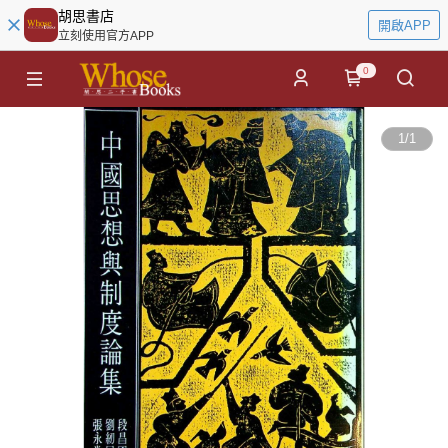
胡思書店
開啟APP
立刻使用官方APP
0
1
/
1