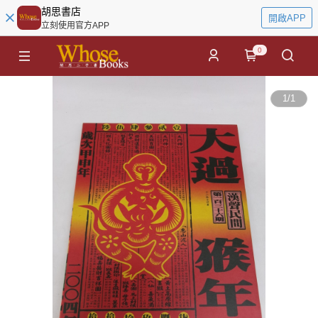
胡思書店
開啟APP
立刻使用官方APP
0
1
/
1