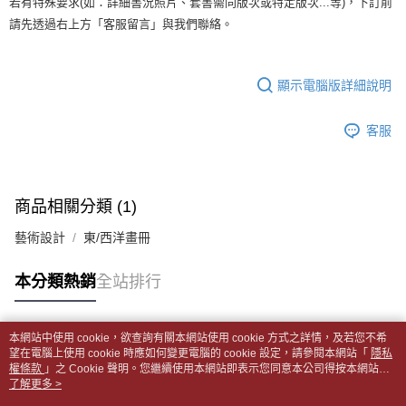
若有特殊要求(如：詳細書況照片、套書需同版次或特定版次...等)，下訂前
【「AFTEE先享後付」結帳流程】
醒簡訊。
１．於結帳方式選擇「AFTEE先享後付」後，將跳轉至「AFTEE先享後付」
每筆NT$65，滿NT$499(含以上)免運費
請先透過右上方「客服留言」與我們聯絡。
2.透過簡訊連結打開帳單後，可選擇「超商條碼／台灣大直營門市／銀行轉
結帳頁面，進行簡訊認證並確認金額後，即可完成結帳。
帳／街口支付／iPASS MONEY」等通路繳費。
２．訂單成立數日內，您將收到繳費通知簡訊。
付款後全家取貨
３．收到繳費通知簡訊後14天內，點擊此簡訊中的連結，可透過四大超商／
【注意事項】
每筆NT$65，滿NT$499(含以上)免運費
顯示電腦版詳細說明
ATM／網路銀行／等多元方式進行付款，方視為交易完成。
1.本服務係由「台灣大哥大股份有限公司」（以下簡稱本公司）所提供，讓
※ 請注意：結帳手續完成當下不需立刻繳費，但若您需要取消訂單，請聯絡
用戶於交易時，得透過本服務購買商品或服務，並由商店將買賣／分期付款
7-11取貨付款【書籍"本數"8本以上，建議使用中華郵政宅配
購買商品的店家。未經商家同意取消之訂單仍視為有效，需透過AFTEE先享
買賣價金債權讓與本公司後，依約使用本公司帳單繳交帳款。
客服
後付繳納相關費用。
包裹】
2.基於同意付款使用「大哥付你分期」之契約關係目的，商店將以您的個人
※ 交易是否成功請以「AFTEE先享後付 」之結帳頁面顯示為準，若有關於
資料（包含姓名、電話或地址）提供予台灣大哥大進項蒐集、處理及利用，
每筆NT$65，滿NT$688(含以上)免運費
是否繳費成功／繳費後需取消欲退款等相關疑問，請聯繫「AFTEE先享後付
由本公司與您本人進行分期帳單所需資料之確認、核對及更正。
客戶支援中心」
https://netprotections.freshdesk.com/support/home
3.完整用戶服務條款，請詳閱以下連結：
https://oppay.tw/userRule
付款後7-11取貨
商品相關分類 (1)
【注意事項】
每筆NT$65，滿NT$688(含以上)免運費
１．透過由恩沛科技股份有限公司提供之「AFTEE先享後付」服務完成之交
藝術設計
東/西洋畫冊
易，需依本服務之必要範圍內提供個人資料，並將交易相關給付款項請求債
中華郵政包裹
權轉讓予恩沛科技股份有限公司。
每筆NT$65，滿NT$688(含以上)免運費
本分類熱銷
全站排行
２．關於個人資料處理事宜，請瀏覽以下網址：
https://aftee.tw/terms/#terms3
中華郵政包裹(離島)
３．未成年的使用者請事先徵得法定代理人或監護人之同意方可使用
「AFTEE先享後付」，若未經同意申辦者引起之損失，本公司不負相關責
每筆NT$65，滿NT$688(含以上)免運費
本網站中使用 cookie，欲查詢有關本網站使用 cookie 方式之詳情，及若您不希
任。
熱門標籤
望在電腦上使用 cookie 時應如何變更電腦的 cookie 設定，請參閱本網站「
隱私
４．使用「AFTEE先享後付」時，將依據個別帳號之用戶狀況，依本公司即
權條款
士林門市自取(書送達簡訊通知)
」之 Cookie 聲明。您繼續使用本網站即表示您同意本公司得按本網站使
時審查核予不同之上限額度；若仍有額度不足之情形，本公司將視審查結果
用條款之 Cookie 聲明使用 cookie。
了解更多 >
免運費
請求用戶進行身份認證。