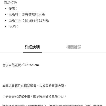
商品特色
Apple Pay
作者：
出版社：漢聲雜誌社出版
街口支付
出版年月：民國92年12月版
悠遊付
ISBN：
Google Pay
全盈+PAY
詳細說明
相關推薦
大哥付你分期
相關說明
【大哥付你分期使用說明】
書況自然泛黃／30*25*1cm
AFTEE先享後付
1.本服務由台灣大哥大提供，台灣大哥大用戶可立即使用無須另外申請。
2.付款方式選擇「大哥付你分期」，訂單成立後會自動跳轉到大哥付的交易
相關說明
流程，驗證手機門號後，選擇欲分期的期數、繳款截止日，確認付款後即完
【關於「AFTEE先享後付」】
成交易。
ATM付款
AFTEE先享後付是「在收到商品之後才付款」的支付方式。 讓您購物簡單
3.實際核准額度、可分期數及費用金額請依後續交易確認頁面所載為準。
便利好安心！
本賣場書籍只在網路販售，未放置於實體店面。
4.訂單成立30分鐘內，如未前往確認交易或遇審核未通過，訂單將自動取
１．簡單：不需註冊會員、不需綁卡、不需儲值。
運送方式
消。如遇「轉專審核」未通過狀況，表示未達大哥付你分期系統評分，恕無
２．便利：只要手機號碼，簡訊認證，即可結帳。
二手書書況認定不易，追求完美者勿直接下訂。
法說明評估內容。
３．安心：先確認商品／服務後，再付款。
全家取貨付款【書籍"本數"8本以上，建議使用中華郵政宅配包
【繳款方式說明】
1.分期款項不併入電信帳單，「大哥付你分期」於每月結算日後寄送繳費提
裹】