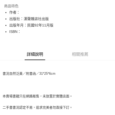
LINE Pay
商品特色
Apple Pay
作者：
出版社：漢聲雜誌社出版
街口支付
出版年月：民國92年11月版
悠遊付
ISBN：
Google Pay
全盈+PAY
詳細說明
相關推薦
大哥付你分期
相關說明
【大哥付你分期使用說明】
書況自然泛黃／附書函／31*25*6cm
AFTEE先享後付
1.本服務由台灣大哥大提供，台灣大哥大用戶可立即使用無須另外申請。
2.付款方式選擇「大哥付你分期」，訂單成立後會自動跳轉到大哥付的交易
相關說明
流程，驗證手機門號後，選擇欲分期的期數、繳款截止日，確認付款後即完
【關於「AFTEE先享後付」】
成交易。
ATM付款
AFTEE先享後付是「在收到商品之後才付款」的支付方式。 讓您購物簡單
3.實際核准額度、可分期數及費用金額請依後續交易確認頁面所載為準。
便利好安心！
本賣場書籍只在網路販售，未放置於實體店面。
4.訂單成立30分鐘內，如未前往確認交易或遇審核未通過，訂單將自動取
１．簡單：不需註冊會員、不需綁卡、不需儲值。
運送方式
消。如遇「轉專審核」未通過狀況，表示未達大哥付你分期系統評分，恕無
２．便利：只要手機號碼，簡訊認證，即可結帳。
二手書書況認定不易，追求完美者勿直接下訂。
法說明評估內容。
３．安心：先確認商品／服務後，再付款。
全家取貨付款【書籍"本數"8本以上，建議使用中華郵政宅配包
【繳款方式說明】