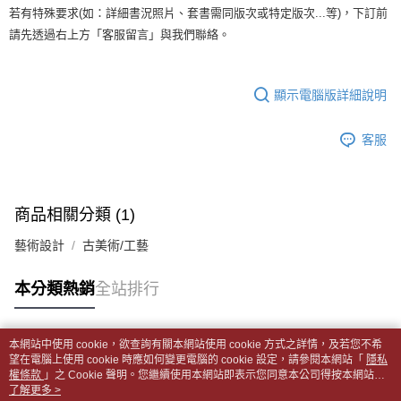
1.分期款項不併入電信帳單，「大哥付你分期」於每月結算日後寄送繳費提
裹】
若有特殊要求(如：詳細書況照片、套書需同版次或特定版次...等)，下訂前
【「AFTEE先享後付」結帳流程】
醒簡訊。
１．於結帳方式選擇「AFTEE先享後付」後，將跳轉至「AFTEE先享後付」
每筆NT$65，滿NT$499(含以上)免運費
請先透過右上方「客服留言」與我們聯絡。
2.透過簡訊連結打開帳單後，可選擇「超商條碼／台灣大直營門市／銀行轉
結帳頁面，進行簡訊認證並確認金額後，即可完成結帳。
帳／街口支付／iPASS MONEY」等通路繳費。
２．訂單成立數日內，您將收到繳費通知簡訊。
付款後全家取貨
３．收到繳費通知簡訊後14天內，點擊此簡訊中的連結，可透過四大超商／
【注意事項】
每筆NT$65，滿NT$499(含以上)免運費
顯示電腦版詳細說明
ATM／網路銀行／等多元方式進行付款，方視為交易完成。
1.本服務係由「台灣大哥大股份有限公司」（以下簡稱本公司）所提供，讓
※ 請注意：結帳手續完成當下不需立刻繳費，但若您需要取消訂單，請聯絡
用戶於交易時，得透過本服務購買商品或服務，並由商店將買賣／分期付款
7-11取貨付款【書籍"本數"8本以上，建議使用中華郵政宅配
購買商品的店家。未經商家同意取消之訂單仍視為有效，需透過AFTEE先享
買賣價金債權讓與本公司後，依約使用本公司帳單繳交帳款。
客服
後付繳納相關費用。
包裹】
2.基於同意付款使用「大哥付你分期」之契約關係目的，商店將以您的個人
※ 交易是否成功請以「AFTEE先享後付 」之結帳頁面顯示為準，若有關於
資料（包含姓名、電話或地址）提供予台灣大哥大進項蒐集、處理及利用，
每筆NT$65，滿NT$688(含以上)免運費
是否繳費成功／繳費後需取消欲退款等相關疑問，請聯繫「AFTEE先享後付
由本公司與您本人進行分期帳單所需資料之確認、核對及更正。
客戶支援中心」
https://netprotections.freshdesk.com/support/home
3.完整用戶服務條款，請詳閱以下連結：
https://oppay.tw/userRule
付款後7-11取貨
商品相關分類 (1)
【注意事項】
每筆NT$65，滿NT$688(含以上)免運費
１．透過由恩沛科技股份有限公司提供之「AFTEE先享後付」服務完成之交
藝術設計
古美術/工藝
易，需依本服務之必要範圍內提供個人資料，並將交易相關給付款項請求債
中華郵政包裹
權轉讓予恩沛科技股份有限公司。
每筆NT$65，滿NT$688(含以上)免運費
本分類熱銷
全站排行
２．關於個人資料處理事宜，請瀏覽以下網址：
https://aftee.tw/terms/#terms3
中華郵政包裹(離島)
３．未成年的使用者請事先徵得法定代理人或監護人之同意方可使用
「AFTEE先享後付」，若未經同意申辦者引起之損失，本公司不負相關責
每筆NT$65，滿NT$688(含以上)免運費
本網站中使用 cookie，欲查詢有關本網站使用 cookie 方式之詳情，及若您不希
任。
熱門標籤
望在電腦上使用 cookie 時應如何變更電腦的 cookie 設定，請參閱本網站「
隱私
４．使用「AFTEE先享後付」時，將依據個別帳號之用戶狀況，依本公司即
權條款
士林門市自取(書送達簡訊通知)
」之 Cookie 聲明。您繼續使用本網站即表示您同意本公司得按本網站使
時審查核予不同之上限額度；若仍有額度不足之情形，本公司將視審查結果
用條款之 Cookie 聲明使用 cookie。
了解更多 >
免運費
請求用戶進行身份認證。