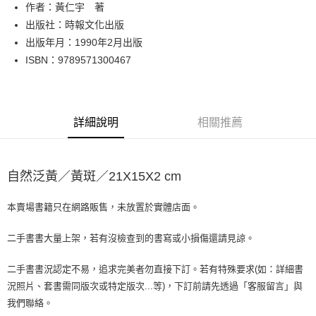
作者：黃仁宇 著
華南商業銀行
彰化商業銀行
合作金庫商業銀行
第一商業銀行
超商取貨付款
出版社：時報文化出版
上海商業儲蓄銀行
台北富邦商業銀行
華南商業銀行
彰化商業銀行
國泰世華商業銀行
兆豐國際商業銀行
出版年月：1990年2月出版
LINE Pay
上海商業儲蓄銀行
台北富邦商業銀行
臺灣中小企業銀行
台中商業銀行
ISBN：9789571300467
國泰世華商業銀行
兆豐國際商業銀行
匯豐（台灣）商業銀行
華泰商業銀行
Apple Pay
臺灣中小企業銀行
台中商業銀行
聯邦商業銀行
遠東國際商業銀行
匯豐（台灣）商業銀行
華泰商業銀行
街口支付
元大商業銀行
永豐商業銀行
聯邦商業銀行
遠東國際商業銀行
玉山商業銀行
星展（台灣）商業銀行
元大商業銀行
永豐商業銀行
詳細說明
相關推薦
悠遊付
台新國際商業銀行
中國信託商業銀行
玉山商業銀行
星展（台灣）商業銀行
台灣樂天信用卡公司
台新國際商業銀行
中國信託商業銀行
Google Pay
台灣樂天信用卡公司
自然泛黃／黃斑／21X15X2 cm
全盈+PAY
大哥付你分期
本賣場書籍只在網路販售，未放置於實體店面。
相關說明
【大哥付你分期使用說明】
二手書書大量上架，若有沒檢查到的書寫或小損傷還請見諒。
AFTEE先享後付
1.本服務由台灣大哥大提供，台灣大哥大用戶可立即使用無須另外申請。
2.付款方式選擇「大哥付你分期」，訂單成立後會自動跳轉到大哥付的交易
相關說明
二手書書況認定不易，追求完美者勿直接下訂。若有特殊要求(如：詳細書
流程，驗證手機門號後，選擇欲分期的期數、繳款截止日，確認付款後即完
【關於「AFTEE先享後付」】
況照片、套書需同版次或特定版次...等)，下訂前請先透過「客服留言」與
成交易。
ATM付款
AFTEE先享後付是「在收到商品之後才付款」的支付方式。 讓您購物簡單
3.實際核准額度、可分期數及費用金額請依後續交易確認頁面所載為準。
我們聯絡。
便利好安心！
4.訂單成立30分鐘內，如未前往確認交易或遇審核未通過，訂單將自動取