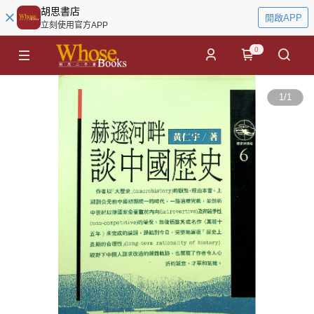
胡思書店
開啟APP
立刻使用官方APP
0
1
/
1