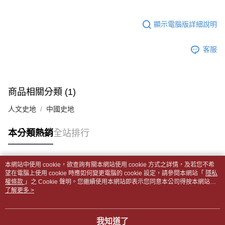
１．簡單：不需註冊會員、不需綁卡、不需儲值。
運送方式
消。如遇「轉專審核」未通過狀況，表示未達大哥付你分期系統評分，恕無
２．便利：只要手機號碼，簡訊認證，即可結帳。
法說明評估內容。
３．安心：先確認商品／服務後，再付款。
全家取貨付款【書籍"本數"8本以上，建議使用中華郵政宅配包
顯示電腦版詳細說明
【繳款方式說明】
1.分期款項不併入電信帳單，「大哥付你分期」於每月結算日後寄送繳費提
裹】
【「AFTEE先享後付」結帳流程】
醒簡訊。
１．於結帳方式選擇「AFTEE先享後付」後，將跳轉至「AFTEE先享後付」
客服
每筆NT$65，滿NT$499(含以上)免運費
2.透過簡訊連結打開帳單後，可選擇「超商條碼／台灣大直營門市／銀行轉
結帳頁面，進行簡訊認證並確認金額後，即可完成結帳。
帳／街口支付／iPASS MONEY」等通路繳費。
２．訂單成立數日內，您將收到繳費通知簡訊。
付款後全家取貨
３．收到繳費通知簡訊後14天內，點擊此簡訊中的連結，可透過四大超商／
【注意事項】
每筆NT$65，滿NT$499(含以上)免運費
ATM／網路銀行／等多元方式進行付款，方視為交易完成。
1.本服務係由「台灣大哥大股份有限公司」（以下簡稱本公司）所提供，讓
商品相關分類 (1)
※ 請注意：結帳手續完成當下不需立刻繳費，但若您需要取消訂單，請聯絡
用戶於交易時，得透過本服務購買商品或服務，並由商店將買賣／分期付款
7-11取貨付款【書籍"本數"8本以上，建議使用中華郵政宅配
購買商品的店家。未經商家同意取消之訂單仍視為有效，需透過AFTEE先享
買賣價金債權讓與本公司後，依約使用本公司帳單繳交帳款。
人文史地
中國史地
後付繳納相關費用。
包裹】
2.基於同意付款使用「大哥付你分期」之契約關係目的，商店將以您的個人
※ 交易是否成功請以「AFTEE先享後付 」之結帳頁面顯示為準，若有關於
資料（包含姓名、電話或地址）提供予台灣大哥大進項蒐集、處理及利用，
每筆NT$65，滿NT$688(含以上)免運費
是否繳費成功／繳費後需取消欲退款等相關疑問，請聯繫「AFTEE先享後付
本分類熱銷
全站排行
由本公司與您本人進行分期帳單所需資料之確認、核對及更正。
客戶支援中心」
https://netprotections.freshdesk.com/support/home
3.完整用戶服務條款，請詳閱以下連結：
https://oppay.tw/userRule
付款後7-11取貨
【注意事項】
每筆NT$65，滿NT$688(含以上)免運費
本網站中使用 cookie，欲查詢有關本網站使用 cookie 方式之詳情，及若您不希
１．透過由恩沛科技股份有限公司提供之「AFTEE先享後付」服務完成之交
熱門標籤
望在電腦上使用 cookie 時應如何變更電腦的 cookie 設定，請參閱本網站「
隱私
易，需依本服務之必要範圍內提供個人資料，並將交易相關給付款項請求債
中華郵政包裹
權條款
」之 Cookie 聲明。您繼續使用本網站即表示您同意本公司得按本網站使
權轉讓予恩沛科技股份有限公司。
用條款之 Cookie 聲明使用 cookie。
了解更多 >
每筆NT$65，滿NT$688(含以上)免運費
２．關於個人資料處理事宜，請瀏覽以下網址：
https://aftee.tw/terms/#terms3
中華郵政包裹(離島)
３．未成年的使用者請事先徵得法定代理人或監護人之同意方可使用
「AFTEE先享後付」，若未經同意申辦者引起之損失，本公司不負相關責
我知道了
每筆NT$65，滿NT$688(含以上)免運費