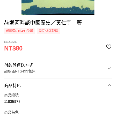
赫遜河畔談中國歷史／黃仁宇 著
超取滿NT$499免運
國家/地區配送
NT$230
NT$80
付款與運送方式
超取滿NT$499免運
付款方式
商品特色
信用卡一次付款
商品編號
信用卡分期付款
11935978
3 期 0 利率 每期
NT$26
21家銀行
商品特色
6 期 0 利率 每期
NT$13
21家銀行
合作金庫商業銀行
第一商業銀行