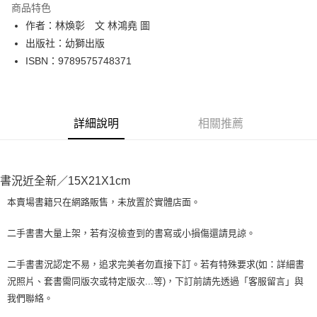
商品特色
Apple Pay
作者：林煥彰 文 林鴻堯 圖
出版社：幼獅出版
街口支付
ISBN：9789575748371
悠遊付
Google Pay
詳細說明
相關推薦
全盈+PAY
大哥付你分期
相關說明
書況近全新／15X21X1cm
【大哥付你分期使用說明】
AFTEE先享後付
1.本服務由台灣大哥大提供，台灣大哥大用戶可立即使用無須另外申請。
本賣場書籍只在網路販售，未放置於實體店面。
2.付款方式選擇「大哥付你分期」，訂單成立後會自動跳轉到大哥付的交易
相關說明
流程，驗證手機門號後，選擇欲分期的期數、繳款截止日，確認付款後即完
【關於「AFTEE先享後付」】
二手書書大量上架，若有沒檢查到的書寫或小損傷還請見諒。
成交易。
ATM付款
AFTEE先享後付是「在收到商品之後才付款」的支付方式。 讓您購物簡單
3.實際核准額度、可分期數及費用金額請依後續交易確認頁面所載為準。
便利好安心！
4.訂單成立30分鐘內，如未前往確認交易或遇審核未通過，訂單將自動取
二手書書況認定不易，追求完美者勿直接下訂。若有特殊要求(如：詳細書
１．簡單：不需註冊會員、不需綁卡、不需儲值。
運送方式
消。如遇「轉專審核」未通過狀況，表示未達大哥付你分期系統評分，恕無
況照片、套書需同版次或特定版次...等)，下訂前請先透過「客服留言」與
２．便利：只要手機號碼，簡訊認證，即可結帳。
法說明評估內容。
３．安心：先確認商品／服務後，再付款。
我們聯絡。
全家取貨付款【書籍"本數"8本以上，建議使用中華郵政宅配包
【繳款方式說明】
1.分期款項不併入電信帳單，「大哥付你分期」於每月結算日後寄送繳費提
裹】