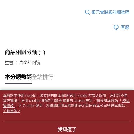
【「AFTEE先享後付」結帳流程】
醒簡訊。
１．於結帳方式選擇「AFTEE先享後付」後，將跳轉至「AFTEE先享後付」
每筆NT$65，滿NT$499(含以上)免運費
2.透過簡訊連結打開帳單後，可選擇「超商條碼／台灣大直營門市／銀行轉
結帳頁面，進行簡訊認證並確認金額後，即可完成結帳。
顯示電腦版詳細說明
帳／街口支付／iPASS MONEY」等通路繳費。
２．訂單成立數日內，您將收到繳費通知簡訊。
付款後全家取貨
３．收到繳費通知簡訊後14天內，點擊此簡訊中的連結，可透過四大超商／
【注意事項】
每筆NT$65，滿NT$499(含以上)免運費
客服
ATM／網路銀行／等多元方式進行付款，方視為交易完成。
1.本服務係由「台灣大哥大股份有限公司」（以下簡稱本公司）所提供，讓
※ 請注意：結帳手續完成當下不需立刻繳費，但若您需要取消訂單，請聯絡
用戶於交易時，得透過本服務購買商品或服務，並由商店將買賣／分期付款
7-11取貨付款【書籍"本數"8本以上，建議使用中華郵政宅配
購買商品的店家。未經商家同意取消之訂單仍視為有效，需透過AFTEE先享
買賣價金債權讓與本公司後，依約使用本公司帳單繳交帳款。
後付繳納相關費用。
包裹】
2.基於同意付款使用「大哥付你分期」之契約關係目的，商店將以您的個人
※ 交易是否成功請以「AFTEE先享後付 」之結帳頁面顯示為準，若有關於
商品相關分類 (1)
資料（包含姓名、電話或地址）提供予台灣大哥大進項蒐集、處理及利用，
每筆NT$65，滿NT$688(含以上)免運費
是否繳費成功／繳費後需取消欲退款等相關疑問，請聯繫「AFTEE先享後付
由本公司與您本人進行分期帳單所需資料之確認、核對及更正。
客戶支援中心」
https://netprotections.freshdesk.com/support/home
童書
青少年閱讀
3.完整用戶服務條款，請詳閱以下連結：
https://oppay.tw/userRule
付款後7-11取貨
【注意事項】
每筆NT$65，滿NT$688(含以上)免運費
本分類熱銷
全站排行
１．透過由恩沛科技股份有限公司提供之「AFTEE先享後付」服務完成之交
易，需依本服務之必要範圍內提供個人資料，並將交易相關給付款項請求債
中華郵政包裹
權轉讓予恩沛科技股份有限公司。
每筆NT$65，滿NT$688(含以上)免運費
２．關於個人資料處理事宜，請瀏覽以下網址：
本網站中使用 cookie，欲查詢有關本網站使用 cookie 方式之詳情，及若您不希
https://aftee.tw/terms/#terms3
熱門標籤
望在電腦上使用 cookie 時應如何變更電腦的 cookie 設定，請參閱本網站「
隱私
中華郵政包裹(離島)
３．未成年的使用者請事先徵得法定代理人或監護人之同意方可使用
權條款
」之 Cookie 聲明。您繼續使用本網站即表示您同意本公司得按本網站使
「AFTEE先享後付」，若未經同意申辦者引起之損失，本公司不負相關責
每筆NT$65，滿NT$688(含以上)免運費
用條款之 Cookie 聲明使用 cookie。
了解更多 >
任。
４．使用「AFTEE先享後付」時，將依據個別帳號之用戶狀況，依本公司即
士林門市自取(書送達簡訊通知)
時審查核予不同之上限額度；若仍有額度不足之情形，本公司將視審查結果
我知道了
免運費
請求用戶進行身份認證。