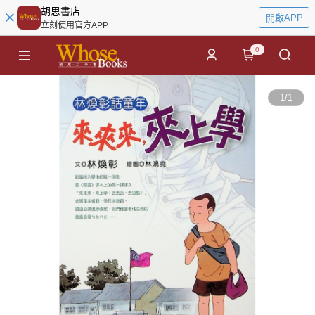
胡思書店
開啟APP
立刻使用官方APP
0
1
/
1