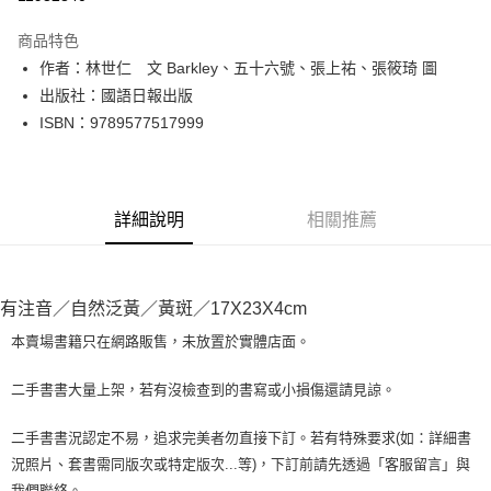
LINE Pay
商品特色
Apple Pay
作者：林世仁 文 Barkley、五十六號、張上祐、張筱琦 圖
出版社：國語日報出版
街口支付
ISBN：9789577517999
悠遊付
Google Pay
詳細說明
相關推薦
全盈+PAY
大哥付你分期
相關說明
有注音／自然泛黃／黃斑／17X23X4cm
【大哥付你分期使用說明】
AFTEE先享後付
1.本服務由台灣大哥大提供，台灣大哥大用戶可立即使用無須另外申請。
本賣場書籍只在網路販售，未放置於實體店面。
2.付款方式選擇「大哥付你分期」，訂單成立後會自動跳轉到大哥付的交易
相關說明
流程，驗證手機門號後，選擇欲分期的期數、繳款截止日，確認付款後即完
【關於「AFTEE先享後付」】
二手書書大量上架，若有沒檢查到的書寫或小損傷還請見諒。
成交易。
ATM付款
AFTEE先享後付是「在收到商品之後才付款」的支付方式。 讓您購物簡單
3.實際核准額度、可分期數及費用金額請依後續交易確認頁面所載為準。
便利好安心！
4.訂單成立30分鐘內，如未前往確認交易或遇審核未通過，訂單將自動取
二手書書況認定不易，追求完美者勿直接下訂。若有特殊要求(如：詳細書
１．簡單：不需註冊會員、不需綁卡、不需儲值。
運送方式
消。如遇「轉專審核」未通過狀況，表示未達大哥付你分期系統評分，恕無
況照片、套書需同版次或特定版次...等)，下訂前請先透過「客服留言」與
２．便利：只要手機號碼，簡訊認證，即可結帳。
法說明評估內容。
３．安心：先確認商品／服務後，再付款。
我們聯絡。