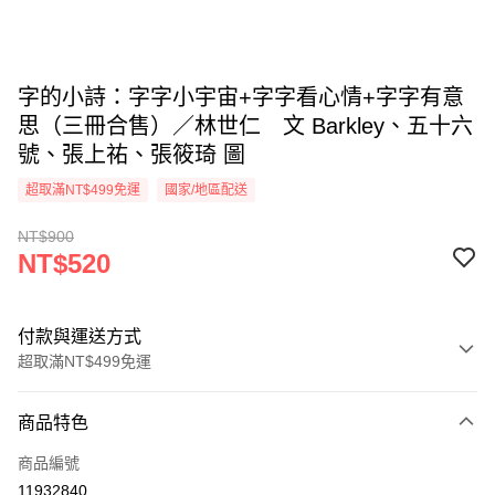
字的小詩：字字小宇宙+字字看心情+字字有意
思（三冊合售）／林世仁 文 Barkley、五十六
號、張上祐、張筱琦 圖
超取滿NT$499免運
國家/地區配送
NT$900
NT$520
付款與運送方式
超取滿NT$499免運
付款方式
商品特色
信用卡一次付款
商品編號
超商取貨付款
11932840