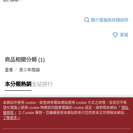
全家取貨付款【書籍"本數"8本以上，建議使用中華郵政宅配包
【繳款方式說明】
1.分期款項不併入電信帳單，「大哥付你分期」於每月結算日後寄送繳費提
裹】
【「AFTEE先享後付」結帳流程】
醒簡訊。
１．於結帳方式選擇「AFTEE先享後付」後，將跳轉至「AFTEE先享後付」
每筆NT$65，滿NT$499(含以上)免運費
2.透過簡訊連結打開帳單後，可選擇「超商條碼／台灣大直營門市／銀行轉
結帳頁面，進行簡訊認證並確認金額後，即可完成結帳。
顯示電腦版詳細說明
帳／街口支付／iPASS MONEY」等通路繳費。
２．訂單成立數日內，您將收到繳費通知簡訊。
付款後全家取貨
３．收到繳費通知簡訊後14天內，點擊此簡訊中的連結，可透過四大超商／
【注意事項】
每筆NT$65，滿NT$499(含以上)免運費
客服
ATM／網路銀行／等多元方式進行付款，方視為交易完成。
1.本服務係由「台灣大哥大股份有限公司」（以下簡稱本公司）所提供，讓
※ 請注意：結帳手續完成當下不需立刻繳費，但若您需要取消訂單，請聯絡
用戶於交易時，得透過本服務購買商品或服務，並由商店將買賣／分期付款
7-11取貨付款【書籍"本數"8本以上，建議使用中華郵政宅配
購買商品的店家。未經商家同意取消之訂單仍視為有效，需透過AFTEE先享
買賣價金債權讓與本公司後，依約使用本公司帳單繳交帳款。
後付繳納相關費用。
包裹】
2.基於同意付款使用「大哥付你分期」之契約關係目的，商店將以您的個人
※ 交易是否成功請以「AFTEE先享後付 」之結帳頁面顯示為準，若有關於
商品相關分類 (1)
資料（包含姓名、電話或地址）提供予台灣大哥大進項蒐集、處理及利用，
每筆NT$65，滿NT$688(含以上)免運費
是否繳費成功／繳費後需取消欲退款等相關疑問，請聯繫「AFTEE先享後付
由本公司與您本人進行分期帳單所需資料之確認、核對及更正。
客戶支援中心」
https://netprotections.freshdesk.com/support/home
童書
青少年閱讀
3.完整用戶服務條款，請詳閱以下連結：
https://oppay.tw/userRule
付款後7-11取貨
【注意事項】
每筆NT$65，滿NT$688(含以上)免運費
本分類熱銷
全站排行
１．透過由恩沛科技股份有限公司提供之「AFTEE先享後付」服務完成之交
易，需依本服務之必要範圍內提供個人資料，並將交易相關給付款項請求債
中華郵政包裹
權轉讓予恩沛科技股份有限公司。
每筆NT$65，滿NT$688(含以上)免運費
２．關於個人資料處理事宜，請瀏覽以下網址：
本網站中使用 cookie，欲查詢有關本網站使用 cookie 方式之詳情，及若您不希
https://aftee.tw/terms/#terms3
熱門標籤
望在電腦上使用 cookie 時應如何變更電腦的 cookie 設定，請參閱本網站「
隱私
中華郵政包裹(離島)
３．未成年的使用者請事先徵得法定代理人或監護人之同意方可使用
權條款
」之 Cookie 聲明。您繼續使用本網站即表示您同意本公司得按本網站使
「AFTEE先享後付」，若未經同意申辦者引起之損失，本公司不負相關責
每筆NT$65，滿NT$688(含以上)免運費
用條款之 Cookie 聲明使用 cookie。
了解更多 >
任。
４．使用「AFTEE先享後付」時，將依據個別帳號之用戶狀況，依本公司即
士林門市自取(書送達簡訊通知)
時審查核予不同之上限額度；若仍有額度不足之情形，本公司將視審查結果