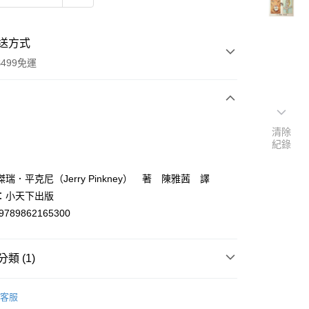
送方式
499免運
次付款
清除
紀錄
付款
瑞．平克尼（Jerry Pinkney） 著 陳雅茜 譯
：小天下出版
9789862165300
類 (1)
y
本
客服