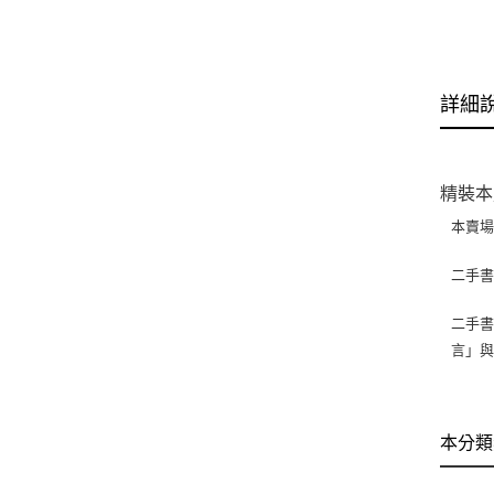
詳細
精裝本
本賣
二手
二手書
言」
本分類