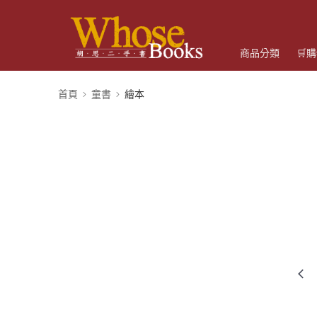
商品分類
🛒
首頁
童書
繪本