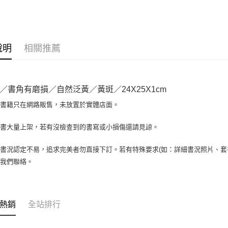
大哥付你
相關說明
【大哥付
AFTEE先
1.本服務
說明
相關推薦
2.付款方
相關說明
流程，驗
【關於「A
ATM付款
完成交易
AFTEE
3.實際核
便利好安
／書角有磨損／自然泛黃／黃斑／24X25X1cm
4.訂單成
１．簡單
消。如遇
２．便利
場書籍只在網路販售，未放置於實體店面。
運送方式
無法說明
３．安心
【繳款方
全家取貨付
書書大量上架，若有沒檢查到的書寫或小損傷還請見諒。
1.分期款
【「AFT
醒簡訊。
包裹】
１．於結帳
2.透過簡
付」結帳
書況認定不易，追求完美者勿直接下訂。若有特殊要求(如：詳細書況照片、套書
每筆NT$6
帳／街口支
２．訂單
與我們聯絡。
３．收到繳
付款後全
【注意事
／ATM／
1.本服務
每筆NT$6
※ 請注意
用戶於交
絡購買商品
款買賣價
7-11取
先享後付
熱銷
全站排行
2.基於同
※ 交易是
包裹】
資料（包
是否繳費成