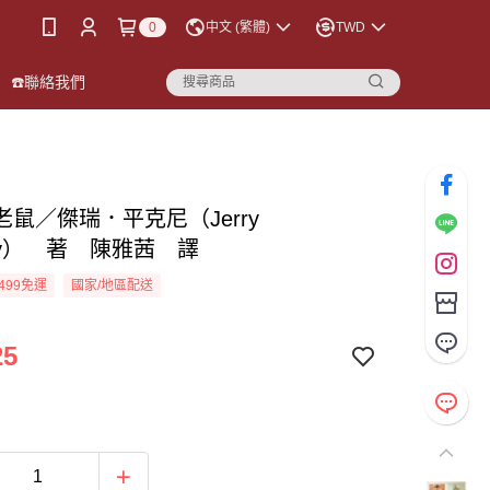
0
中文 (繁體)
TWD
☎️聯絡我們
老鼠／傑瑞．平克尼（Jerry
ney） 著 陳雅茜 譯
499免運
國家/地區配送
25