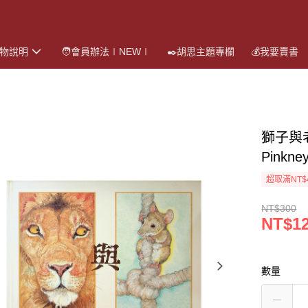
購物說明
🧑會員辦法∣NEW∣
✒️胡思主題專欄
💰我要賣書
獅子與
Pink
超取滿NT$
NT$300
NT$1
數量