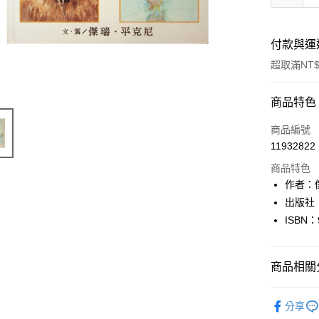
付款與運
超取滿NT$
付款方式
商品特色
信用卡一
商品編號
11932822
超商取貨
商品特色
LINE Pay
作者：傑
出版社
Apple Pay
ISBN：
街口支付
悠遊付
商品相關分
Google Pa
童書
繪
分享
全盈+PAY