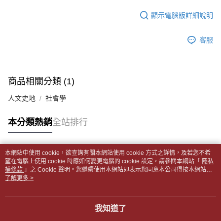
每筆NT$65，滿NT$499(含以上)免運費
2.透過簡訊連結打開帳單後，可選擇「超商條碼／台灣大直營門市／銀行轉
結帳頁面，進行簡訊認證並確認金額後，即可完成結帳。
帳／街口支付／iPASS MONEY」等通路繳費。
顯示電腦版詳細說明
２．訂單成立數日內，您將收到繳費通知簡訊。
付款後全家取貨
３．收到繳費通知簡訊後14天內，點擊此簡訊中的連結，可透過四大超商／
【注意事項】
每筆NT$65，滿NT$499(含以上)免運費
ATM／網路銀行／等多元方式進行付款，方視為交易完成。
1.本服務係由「台灣大哥大股份有限公司」（以下簡稱本公司）所提供，讓
客服
※ 請注意：結帳手續完成當下不需立刻繳費，但若您需要取消訂單，請聯絡
用戶於交易時，得透過本服務購買商品或服務，並由商店將買賣／分期付款
7-11取貨付款【書籍"本數"8本以上，建議使用中華郵政宅配
購買商品的店家。未經商家同意取消之訂單仍視為有效，需透過AFTEE先享
買賣價金債權讓與本公司後，依約使用本公司帳單繳交帳款。
後付繳納相關費用。
包裹】
2.基於同意付款使用「大哥付你分期」之契約關係目的，商店將以您的個人
※ 交易是否成功請以「AFTEE先享後付 」之結帳頁面顯示為準，若有關於
資料（包含姓名、電話或地址）提供予台灣大哥大進項蒐集、處理及利用，
每筆NT$65，滿NT$688(含以上)免運費
是否繳費成功／繳費後需取消欲退款等相關疑問，請聯繫「AFTEE先享後付
商品相關分類 (1)
由本公司與您本人進行分期帳單所需資料之確認、核對及更正。
客戶支援中心」
https://netprotections.freshdesk.com/support/home
3.完整用戶服務條款，請詳閱以下連結：
https://oppay.tw/userRule
付款後7-11取貨
人文史地
社會學
【注意事項】
每筆NT$65，滿NT$688(含以上)免運費
１．透過由恩沛科技股份有限公司提供之「AFTEE先享後付」服務完成之交
本分類熱銷
全站排行
易，需依本服務之必要範圍內提供個人資料，並將交易相關給付款項請求債
中華郵政包裹
權轉讓予恩沛科技股份有限公司。
每筆NT$65，滿NT$688(含以上)免運費
２．關於個人資料處理事宜，請瀏覽以下網址：
https://aftee.tw/terms/#terms3
本網站中使用 cookie，欲查詢有關本網站使用 cookie 方式之詳情，及若您不希
中華郵政包裹(離島)
３．未成年的使用者請事先徵得法定代理人或監護人之同意方可使用
熱門標籤
望在電腦上使用 cookie 時應如何變更電腦的 cookie 設定，請參閱本網站「
隱私
「AFTEE先享後付」，若未經同意申辦者引起之損失，本公司不負相關責
權條款
每筆NT$65，滿NT$688(含以上)免運費
」之 Cookie 聲明。您繼續使用本網站即表示您同意本公司得按本網站使
任。
用條款之 Cookie 聲明使用 cookie。
了解更多 >
４．使用「AFTEE先享後付」時，將依據個別帳號之用戶狀況，依本公司即
士林門市自取(書送達簡訊通知)
時審查核予不同之上限額度；若仍有額度不足之情形，本公司將視審查結果
免運費
請求用戶進行身份認證。
我知道了
５．嚴禁一人註冊多個帳號或使用他人資訊註冊。若發現惡意使用之情形，
中華郵政【國際航空包裹】*收件人請填寫本名
恩沛科技股份有限公司將有權停止該用戶之使用額度並採取法律行動。
查看運費