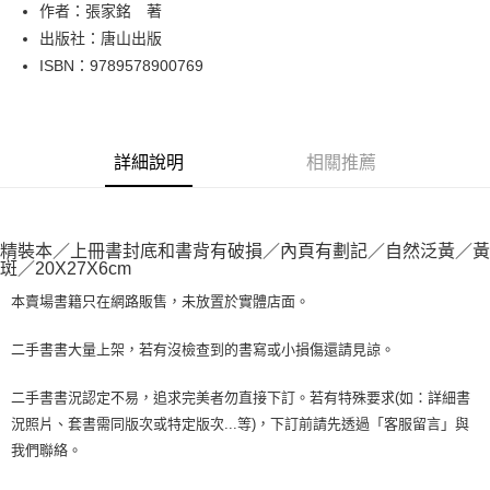
Apple Pay
作者：張家銘 著
出版社：唐山出版
街口支付
ISBN：9789578900769
悠遊付
Google Pay
詳細說明
相關推薦
全盈+PAY
大哥付你分期
相關說明
精裝本／上冊書封底和書背有破損／內頁有劃記／自然泛黃／黃
【大哥付你分期使用說明】
斑／20X27X6cm
AFTEE先享後付
1.本服務由台灣大哥大提供，台灣大哥大用戶可立即使用無須另外申請。
2.付款方式選擇「大哥付你分期」，訂單成立後會自動跳轉到大哥付的交易
本賣場書籍只在網路販售，未放置於實體店面。
相關說明
流程，驗證手機門號後，選擇欲分期的期數、繳款截止日，確認付款後即完
【關於「AFTEE先享後付」】
成交易。
ATM付款
AFTEE先享後付是「在收到商品之後才付款」的支付方式。 讓您購物簡單
二手書書大量上架，若有沒檢查到的書寫或小損傷還請見諒。
3.實際核准額度、可分期數及費用金額請依後續交易確認頁面所載為準。
便利好安心！
4.訂單成立30分鐘內，如未前往確認交易或遇審核未通過，訂單將自動取
１．簡單：不需註冊會員、不需綁卡、不需儲值。
運送方式
二手書書況認定不易，追求完美者勿直接下訂。若有特殊要求(如：詳細書
消。如遇「轉專審核」未通過狀況，表示未達大哥付你分期系統評分，恕無
２．便利：只要手機號碼，簡訊認證，即可結帳。
法說明評估內容。
況照片、套書需同版次或特定版次...等)，下訂前請先透過「客服留言」與
３．安心：先確認商品／服務後，再付款。
全家取貨付款【書籍"本數"8本以上，建議使用中華郵政宅配包
【繳款方式說明】
我們聯絡。
1.分期款項不併入電信帳單，「大哥付你分期」於每月結算日後寄送繳費提
裹】
【「AFTEE先享後付」結帳流程】
醒簡訊。
１．於結帳方式選擇「AFTEE先享後付」後，將跳轉至「AFTEE先享後付」