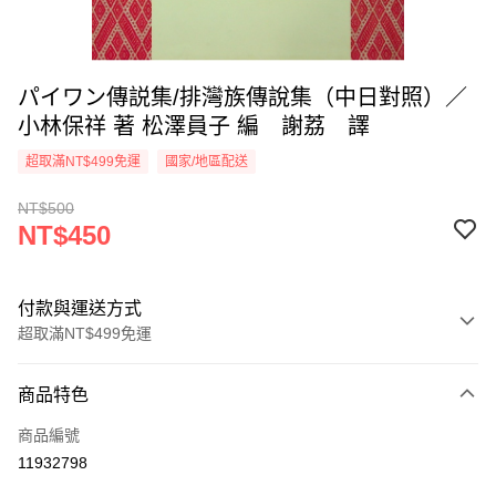
パイワン傳説集/排灣族傳說集（中日對照）／
小林保祥 著 松澤員子 編 謝荔 譯
超取滿NT$499免運
國家/地區配送
NT$500
NT$450
付款與運送方式
超取滿NT$499免運
付款方式
商品特色
信用卡一次付款
商品編號
超商取貨付款
11932798
LINE Pay