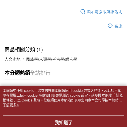
【「AFTEE先享後付」結帳流程】
醒簡訊。
１．於結帳方式選擇「AFTEE先享後付」後，將跳轉至「AFTEE先享後付」
每筆NT$65，滿NT$499(含以上)免運費
2.透過簡訊連結打開帳單後，可選擇「超商條碼／台灣大直營門市／銀行轉
結帳頁面，進行簡訊認證並確認金額後，即可完成結帳。
顯示電腦版詳細說明
帳／街口支付／iPASS MONEY」等通路繳費。
２．訂單成立數日內，您將收到繳費通知簡訊。
付款後全家取貨
３．收到繳費通知簡訊後14天內，點擊此簡訊中的連結，可透過四大超商／
【注意事項】
每筆NT$65，滿NT$499(含以上)免運費
客服
ATM／網路銀行／等多元方式進行付款，方視為交易完成。
1.本服務係由「台灣大哥大股份有限公司」（以下簡稱本公司）所提供，讓
※ 請注意：結帳手續完成當下不需立刻繳費，但若您需要取消訂單，請聯絡
用戶於交易時，得透過本服務購買商品或服務，並由商店將買賣／分期付款
7-11取貨付款【書籍"本數"8本以上，建議使用中華郵政宅配
購買商品的店家。未經商家同意取消之訂單仍視為有效，需透過AFTEE先享
買賣價金債權讓與本公司後，依約使用本公司帳單繳交帳款。
後付繳納相關費用。
包裹】
2.基於同意付款使用「大哥付你分期」之契約關係目的，商店將以您的個人
※ 交易是否成功請以「AFTEE先享後付 」之結帳頁面顯示為準，若有關於
商品相關分類 (1)
資料（包含姓名、電話或地址）提供予台灣大哥大進項蒐集、處理及利用，
每筆NT$65，滿NT$688(含以上)免運費
是否繳費成功／繳費後需取消欲退款等相關疑問，請聯繫「AFTEE先享後付
由本公司與您本人進行分期帳單所需資料之確認、核對及更正。
客戶支援中心」
https://netprotections.freshdesk.com/support/home
人文史地
民族學/人類學/考古學/語言學
3.完整用戶服務條款，請詳閱以下連結：
https://oppay.tw/userRule
付款後7-11取貨
【注意事項】
每筆NT$65，滿NT$688(含以上)免運費
本分類熱銷
全站排行
１．透過由恩沛科技股份有限公司提供之「AFTEE先享後付」服務完成之交
易，需依本服務之必要範圍內提供個人資料，並將交易相關給付款項請求債
中華郵政包裹
權轉讓予恩沛科技股份有限公司。
每筆NT$65，滿NT$688(含以上)免運費
２．關於個人資料處理事宜，請瀏覽以下網址：
本網站中使用 cookie，欲查詢有關本網站使用 cookie 方式之詳情，及若您不希
https://aftee.tw/terms/#terms3
熱門標籤
望在電腦上使用 cookie 時應如何變更電腦的 cookie 設定，請參閱本網站「
隱私
中華郵政包裹(離島)
３．未成年的使用者請事先徵得法定代理人或監護人之同意方可使用
權條款
」之 Cookie 聲明。您繼續使用本網站即表示您同意本公司得按本網站使
「AFTEE先享後付」，若未經同意申辦者引起之損失，本公司不負相關責
每筆NT$65，滿NT$688(含以上)免運費
用條款之 Cookie 聲明使用 cookie。
了解更多 >
任。
４．使用「AFTEE先享後付」時，將依據個別帳號之用戶狀況，依本公司即
士林門市自取(書送達簡訊通知)
時審查核予不同之上限額度；若仍有額度不足之情形，本公司將視審查結果
我知道了
免運費
請求用戶進行身份認證。