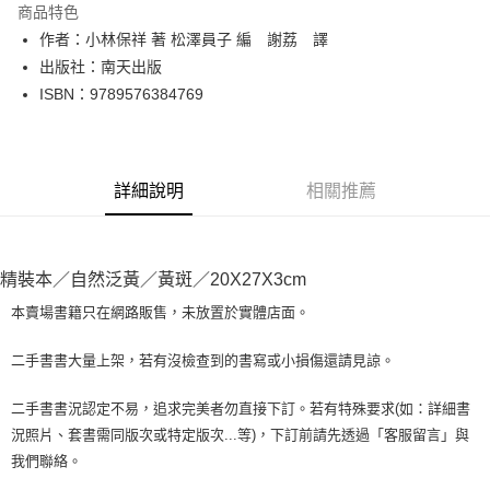
商品特色
Apple Pay
作者：小林保祥 著 松澤員子 編 謝荔 譯
出版社：南天出版
街口支付
ISBN：9789576384769
悠遊付
Google Pay
詳細說明
相關推薦
全盈+PAY
大哥付你分期
相關說明
精裝本／自然泛黃／黃斑／20X27X3cm
【大哥付你分期使用說明】
AFTEE先享後付
1.本服務由台灣大哥大提供，台灣大哥大用戶可立即使用無須另外申請。
本賣場書籍只在網路販售，未放置於實體店面。
2.付款方式選擇「大哥付你分期」，訂單成立後會自動跳轉到大哥付的交易
相關說明
流程，驗證手機門號後，選擇欲分期的期數、繳款截止日，確認付款後即完
【關於「AFTEE先享後付」】
二手書書大量上架，若有沒檢查到的書寫或小損傷還請見諒。
成交易。
ATM付款
AFTEE先享後付是「在收到商品之後才付款」的支付方式。 讓您購物簡單
3.實際核准額度、可分期數及費用金額請依後續交易確認頁面所載為準。
便利好安心！
4.訂單成立30分鐘內，如未前往確認交易或遇審核未通過，訂單將自動取
二手書書況認定不易，追求完美者勿直接下訂。若有特殊要求(如：詳細書
１．簡單：不需註冊會員、不需綁卡、不需儲值。
運送方式
消。如遇「轉專審核」未通過狀況，表示未達大哥付你分期系統評分，恕無
況照片、套書需同版次或特定版次...等)，下訂前請先透過「客服留言」與
２．便利：只要手機號碼，簡訊認證，即可結帳。
法說明評估內容。
３．安心：先確認商品／服務後，再付款。
我們聯絡。
全家取貨付款【書籍"本數"8本以上，建議使用中華郵政宅配包
【繳款方式說明】
1.分期款項不併入電信帳單，「大哥付你分期」於每月結算日後寄送繳費提
裹】