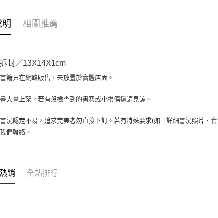
相關說明
【大哥付
AFTEE先
1.本服務
說明
相關推薦
2.付款方
相關說明
流程，驗
【關於「A
ATM付款
完成交易
AFTEE
3.實際核
便利好安
拆封／13X14X1cm
4.訂單成
１．簡單
消。如遇
２．便利
場書籍只在網路販售，未放置於實體店面。
運送方式
無法說明
３．安心
【繳款方
全家取貨付
書書大量上架，若有沒檢查到的書寫或小損傷還請見諒。
1.分期款
【「AFT
醒簡訊。
包裹】
１．於結帳
2.透過簡
付」結帳
書況認定不易，追求完美者勿直接下訂。若有特殊要求(如：詳細書況照片、套書
每筆NT$6
帳／街口支
２．訂單
與我們聯絡。
３．收到繳
付款後全
【注意事
／ATM／
1.本服務
每筆NT$6
※ 請注意
用戶於交
絡購買商品
款買賣價
7-11取
先享後付
熱銷
全站排行
2.基於同
※ 交易是
包裹】
資料（包
是否繳費成
用，由本
每筆NT$6
付客戶支
3.完整用
付款後7-1
【注意事