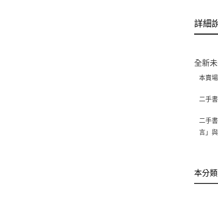
詳細
全新未
本賣
二手
二手書
言」
本分類