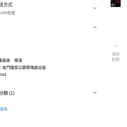
送方式
499免運
次付款
付款
清除
紀錄
唐振瑜 導演
：金門國家公園管理處出版
044
類 (1)
y
VD/CD
客服
分期