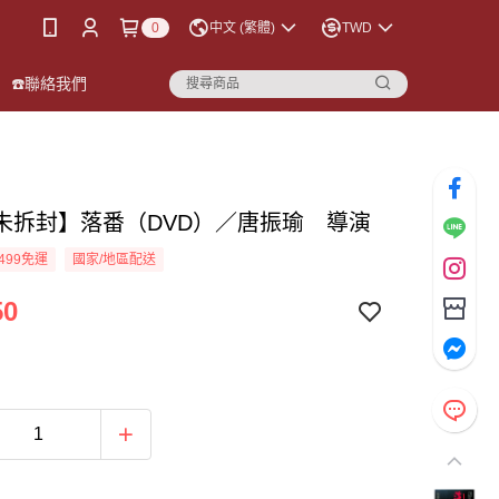
0
中文 (繁體)
TWD
☎️聯絡我們
未拆封】落番（DVD）／唐振瑜 導演
499免運
國家/地區配送
50