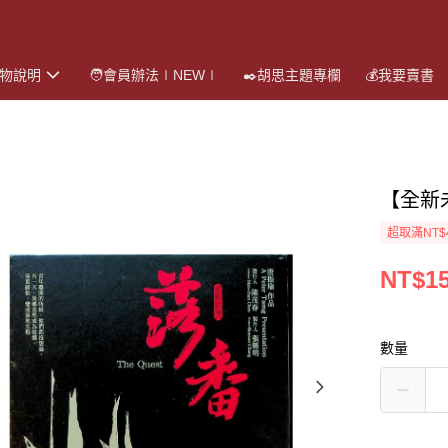
購物說明
🧑會員辦法∣NEW∣
✒️胡思主題專欄
💰我要賣書
【全新
超取滿NT$
NT$1
數量