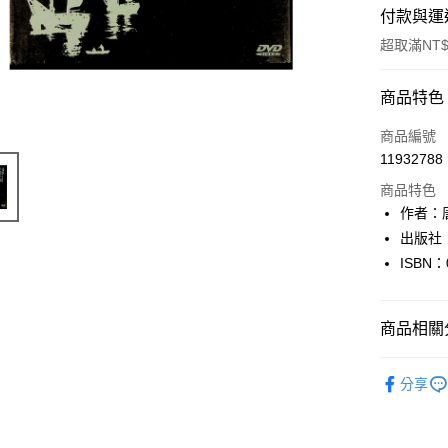
付款與運
超取滿NT$
付款方式
商品特色
信用卡一
商品編號
11932788
超商取貨
商品特色
LINE Pay
作者：
出版社
Apple Pay
ISBN：
街口支付
悠遊付
商品相關分
Google Pa
影音商品/D
分享
全盈+PAY
大哥付你