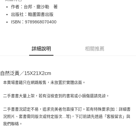
Apple Pay
作者：台邦．撤沙勒 著
出版社：翰蘆圖書出版
街口支付
ISBN：9789868070400
悠遊付
Google Pay
詳細說明
相關推薦
全盈+PAY
大哥付你分期
相關說明
自然泛黃／15X21X2cm
【大哥付你分期使用說明】
AFTEE先享後付
1.本服務由台灣大哥大提供，台灣大哥大用戶可立即使用無須另外申請。
本賣場書籍只在網路販售，未放置於實體店面。
2.付款方式選擇「大哥付你分期」，訂單成立後會自動跳轉到大哥付的交易
相關說明
流程，驗證手機門號後，選擇欲分期的期數、繳款截止日，確認付款後即完
【關於「AFTEE先享後付」】
二手書書大量上架，若有沒檢查到的書寫或小損傷還請見諒。
成交易。
ATM付款
AFTEE先享後付是「在收到商品之後才付款」的支付方式。 讓您購物簡單
3.實際核准額度、可分期數及費用金額請依後續交易確認頁面所載為準。
便利好安心！
4.訂單成立30分鐘內，如未前往確認交易或遇審核未通過，訂單將自動取
二手書書況認定不易，追求完美者勿直接下訂。若有特殊要求(如：詳細書
１．簡單：不需註冊會員、不需綁卡、不需儲值。
運送方式
消。如遇「轉專審核」未通過狀況，表示未達大哥付你分期系統評分，恕無
況照片、套書需同版次或特定版次...等)，下訂前請先透過「客服留言」與
２．便利：只要手機號碼，簡訊認證，即可結帳。
法說明評估內容。
３．安心：先確認商品／服務後，再付款。
我們聯絡。
全家取貨付款【書籍"本數"8本以上，建議使用中華郵政宅配包
【繳款方式說明】
1.分期款項不併入電信帳單，「大哥付你分期」於每月結算日後寄送繳費提
裹】
【「AFTEE先享後付」結帳流程】
醒簡訊。