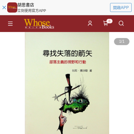
胡思書店
開啟APP
立刻使用官方APP
0
1
/
1