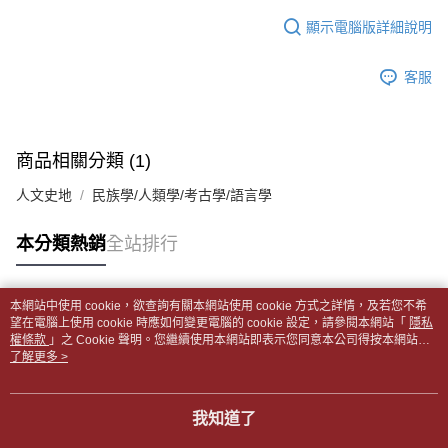
１．於結帳方式選擇「AFTEE先享後付」後，將跳轉至「AFTEE先享後付」
每筆NT$65，滿NT$499(含以上)免運費
2.透過簡訊連結打開帳單後，可選擇「超商條碼／台灣大直營門市／銀行轉
結帳頁面，進行簡訊認證並確認金額後，即可完成結帳。
顯示電腦版詳細說明
帳／街口支付／iPASS MONEY」等通路繳費。
２．訂單成立數日內，您將收到繳費通知簡訊。
付款後全家取貨
３．收到繳費通知簡訊後14天內，點擊此簡訊中的連結，可透過四大超商／
【注意事項】
每筆NT$65，滿NT$499(含以上)免運費
客服
ATM／網路銀行／等多元方式進行付款，方視為交易完成。
1.本服務係由「台灣大哥大股份有限公司」（以下簡稱本公司）所提供，讓
※ 請注意：結帳手續完成當下不需立刻繳費，但若您需要取消訂單，請聯絡
用戶於交易時，得透過本服務購買商品或服務，並由商店將買賣／分期付款
7-11取貨付款【書籍"本數"8本以上，建議使用中華郵政宅配
購買商品的店家。未經商家同意取消之訂單仍視為有效，需透過AFTEE先享
買賣價金債權讓與本公司後，依約使用本公司帳單繳交帳款。
後付繳納相關費用。
包裹】
2.基於同意付款使用「大哥付你分期」之契約關係目的，商店將以您的個人
※ 交易是否成功請以「AFTEE先享後付 」之結帳頁面顯示為準，若有關於
商品相關分類 (1)
資料（包含姓名、電話或地址）提供予台灣大哥大進項蒐集、處理及利用，
每筆NT$65，滿NT$688(含以上)免運費
是否繳費成功／繳費後需取消欲退款等相關疑問，請聯繫「AFTEE先享後付
由本公司與您本人進行分期帳單所需資料之確認、核對及更正。
客戶支援中心」
https://netprotections.freshdesk.com/support/home
人文史地
民族學/人類學/考古學/語言學
3.完整用戶服務條款，請詳閱以下連結：
https://oppay.tw/userRule
付款後7-11取貨
【注意事項】
每筆NT$65，滿NT$688(含以上)免運費
本分類熱銷
全站排行
１．透過由恩沛科技股份有限公司提供之「AFTEE先享後付」服務完成之交
易，需依本服務之必要範圍內提供個人資料，並將交易相關給付款項請求債
中華郵政包裹
權轉讓予恩沛科技股份有限公司。
每筆NT$65，滿NT$688(含以上)免運費
２．關於個人資料處理事宜，請瀏覽以下網址：
本網站中使用 cookie，欲查詢有關本網站使用 cookie 方式之詳情，及若您不希
https://aftee.tw/terms/#terms3
熱門標籤
望在電腦上使用 cookie 時應如何變更電腦的 cookie 設定，請參閱本網站「
隱私
中華郵政包裹(離島)
３．未成年的使用者請事先徵得法定代理人或監護人之同意方可使用
權條款
」之 Cookie 聲明。您繼續使用本網站即表示您同意本公司得按本網站使
「AFTEE先享後付」，若未經同意申辦者引起之損失，本公司不負相關責
每筆NT$65，滿NT$688(含以上)免運費
用條款之 Cookie 聲明使用 cookie。
了解更多 >
任。
４．使用「AFTEE先享後付」時，將依據個別帳號之用戶狀況，依本公司即
士林門市自取(書送達簡訊通知)
時審查核予不同之上限額度；若仍有額度不足之情形，本公司將視審查結果
我知道了
免運費
請求用戶進行身份認證。
５．嚴禁一人註冊多個帳號或使用他人資訊註冊。若發現惡意使用之情形，