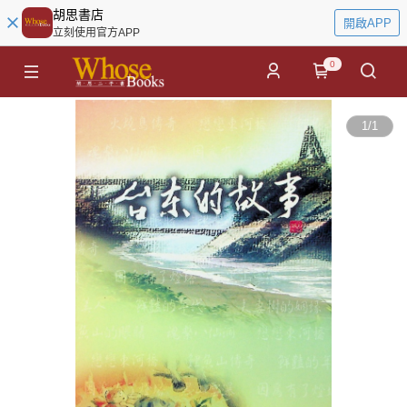
胡思書店
開啟APP
立刻使用官方APP
0
1
/
1