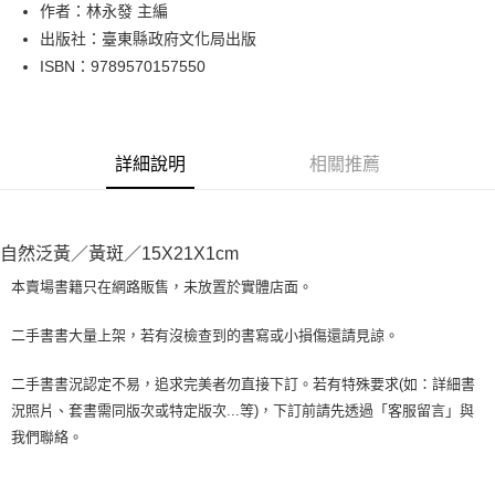
Apple Pay
作者：林永發 主編
出版社：臺東縣政府文化局出版
街口支付
ISBN：9789570157550
悠遊付
Google Pay
詳細說明
相關推薦
全盈+PAY
大哥付你分期
相關說明
自然泛黃／黃斑／15X21X1cm
【大哥付你分期使用說明】
AFTEE先享後付
1.本服務由台灣大哥大提供，台灣大哥大用戶可立即使用無須另外申請。
本賣場書籍只在網路販售，未放置於實體店面。
2.付款方式選擇「大哥付你分期」，訂單成立後會自動跳轉到大哥付的交易
相關說明
流程，驗證手機門號後，選擇欲分期的期數、繳款截止日，確認付款後即完
【關於「AFTEE先享後付」】
二手書書大量上架，若有沒檢查到的書寫或小損傷還請見諒。
成交易。
ATM付款
AFTEE先享後付是「在收到商品之後才付款」的支付方式。 讓您購物簡單
3.實際核准額度、可分期數及費用金額請依後續交易確認頁面所載為準。
便利好安心！
4.訂單成立30分鐘內，如未前往確認交易或遇審核未通過，訂單將自動取
二手書書況認定不易，追求完美者勿直接下訂。若有特殊要求(如：詳細書
１．簡單：不需註冊會員、不需綁卡、不需儲值。
運送方式
消。如遇「轉專審核」未通過狀況，表示未達大哥付你分期系統評分，恕無
況照片、套書需同版次或特定版次...等)，下訂前請先透過「客服留言」與
２．便利：只要手機號碼，簡訊認證，即可結帳。
法說明評估內容。
３．安心：先確認商品／服務後，再付款。
我們聯絡。
全家取貨付款【書籍"本數"8本以上，建議使用中華郵政宅配包
【繳款方式說明】
1.分期款項不併入電信帳單，「大哥付你分期」於每月結算日後寄送繳費提
裹】
【「AFTEE先享後付」結帳流程】
醒簡訊。
１．於結帳方式選擇「AFTEE先享後付」後，將跳轉至「AFTEE先享後付」