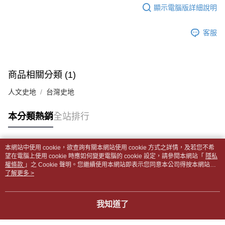
每筆NT$65，滿NT$499(含以上)免運費
2.透過簡訊連結打開帳單後，可選擇「超商條碼／台灣大直營門市／銀行轉
結帳頁面，進行簡訊認證並確認金額後，即可完成結帳。
顯示電腦版詳細說明
帳／街口支付／iPASS MONEY」等通路繳費。
２．訂單成立數日內，您將收到繳費通知簡訊。
付款後全家取貨
３．收到繳費通知簡訊後14天內，點擊此簡訊中的連結，可透過四大超商／
【注意事項】
每筆NT$65，滿NT$499(含以上)免運費
客服
ATM／網路銀行／等多元方式進行付款，方視為交易完成。
1.本服務係由「台灣大哥大股份有限公司」（以下簡稱本公司）所提供，讓
※ 請注意：結帳手續完成當下不需立刻繳費，但若您需要取消訂單，請聯絡
用戶於交易時，得透過本服務購買商品或服務，並由商店將買賣／分期付款
7-11取貨付款【書籍"本數"8本以上，建議使用中華郵政宅配
購買商品的店家。未經商家同意取消之訂單仍視為有效，需透過AFTEE先享
買賣價金債權讓與本公司後，依約使用本公司帳單繳交帳款。
後付繳納相關費用。
包裹】
2.基於同意付款使用「大哥付你分期」之契約關係目的，商店將以您的個人
※ 交易是否成功請以「AFTEE先享後付 」之結帳頁面顯示為準，若有關於
商品相關分類 (1)
資料（包含姓名、電話或地址）提供予台灣大哥大進項蒐集、處理及利用，
每筆NT$65，滿NT$688(含以上)免運費
是否繳費成功／繳費後需取消欲退款等相關疑問，請聯繫「AFTEE先享後付
由本公司與您本人進行分期帳單所需資料之確認、核對及更正。
客戶支援中心」
https://netprotections.freshdesk.com/support/home
人文史地
台灣史地
3.完整用戶服務條款，請詳閱以下連結：
https://oppay.tw/userRule
付款後7-11取貨
【注意事項】
每筆NT$65，滿NT$688(含以上)免運費
本分類熱銷
全站排行
１．透過由恩沛科技股份有限公司提供之「AFTEE先享後付」服務完成之交
易，需依本服務之必要範圍內提供個人資料，並將交易相關給付款項請求債
中華郵政包裹
權轉讓予恩沛科技股份有限公司。
每筆NT$65，滿NT$688(含以上)免運費
２．關於個人資料處理事宜，請瀏覽以下網址：
本網站中使用 cookie，欲查詢有關本網站使用 cookie 方式之詳情，及若您不希
https://aftee.tw/terms/#terms3
熱門標籤
望在電腦上使用 cookie 時應如何變更電腦的 cookie 設定，請參閱本網站「
隱私
中華郵政包裹(離島)
３．未成年的使用者請事先徵得法定代理人或監護人之同意方可使用
權條款
」之 Cookie 聲明。您繼續使用本網站即表示您同意本公司得按本網站使
「AFTEE先享後付」，若未經同意申辦者引起之損失，本公司不負相關責
每筆NT$65，滿NT$688(含以上)免運費
用條款之 Cookie 聲明使用 cookie。
了解更多 >
任。
４．使用「AFTEE先享後付」時，將依據個別帳號之用戶狀況，依本公司即
士林門市自取(書送達簡訊通知)
時審查核予不同之上限額度；若仍有額度不足之情形，本公司將視審查結果
我知道了
免運費
請求用戶進行身份認證。
５．嚴禁一人註冊多個帳號或使用他人資訊註冊。若發現惡意使用之情形，
中華郵政【國際航空包裹】*收件人請填寫本名
恩沛科技股份有限公司將有權停止該用戶之使用額度並採取法律行動。
查看運費