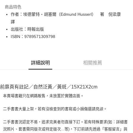
LINE Pay
商品特色
Apple Pay
作者：埃德蒙特‧胡塞爾（Edmund Husserl） 著 倪梁康
譯
街口支付
出版社：時報出版
悠遊付
ISBN：9789571309798
Google Pay
全盈+PAY
詳細說明
相關推薦
大哥付你分期
相關說明
【大哥付你分期使用說明】
AFTEE先享後付
前扉頁有註記／自然泛黃／黃斑／15X21X2cm
1.本服務由台灣大哥大提供，台灣大哥大用戶可立即使用無須另外申請。
2.付款方式選擇「大哥付你分期」，訂單成立後會自動跳轉到大哥付的交易
相關說明
本賣場書籍只在網路販售，未放置於實體店面。
流程，驗證手機門號後，選擇欲分期的期數、繳款截止日，確認付款後即完
【關於「AFTEE先享後付」】
成交易。
ATM付款
AFTEE先享後付是「在收到商品之後才付款」的支付方式。 讓您購物簡單
3.實際核准額度、可分期數及費用金額請依後續交易確認頁面所載為準。
二手書書大量上架，若有沒檢查到的書寫或小損傷還請見諒。
便利好安心！
4.訂單成立30分鐘內，如未前往確認交易或遇審核未通過，訂單將自動取
１．簡單：不需註冊會員、不需綁卡、不需儲值。
運送方式
消。如遇「轉專審核」未通過狀況，表示未達大哥付你分期系統評分，恕無
２．便利：只要手機號碼，簡訊認證，即可結帳。
二手書書況認定不易，追求完美者勿直接下訂。若有特殊要求(如：詳細書
法說明評估內容。
３．安心：先確認商品／服務後，再付款。
全家取貨付款【書籍"本數"8本以上，建議使用中華郵政宅配包
況照片、套書需同版次或特定版次...等)，下訂前請先透過「客服留言」與
【繳款方式說明】