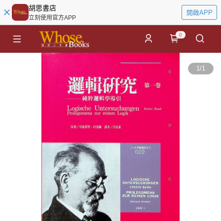
胡思書店
開啟APP
立刻使用官方APP
0
1
/
1