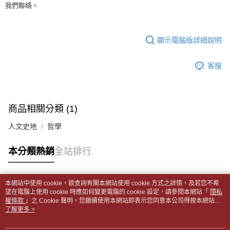
1.分期款項不併入電信帳單，「大哥付你分期」於每月結算日後寄送繳費提
我們聯絡。
裹】
【「AFTEE先享後付」結帳流程】
醒簡訊。
１．於結帳方式選擇「AFTEE先享後付」後，將跳轉至「AFTEE先享後付」
每筆NT$65，滿NT$499(含以上)免運費
2.透過簡訊連結打開帳單後，可選擇「超商條碼／台灣大直營門市／銀行轉
結帳頁面，進行簡訊認證並確認金額後，即可完成結帳。
帳／街口支付／iPASS MONEY」等通路繳費。
２．訂單成立數日內，您將收到繳費通知簡訊。
付款後全家取貨
顯示電腦版詳細說明
３．收到繳費通知簡訊後14天內，點擊此簡訊中的連結，可透過四大超商／
【注意事項】
每筆NT$65，滿NT$499(含以上)免運費
ATM／網路銀行／等多元方式進行付款，方視為交易完成。
1.本服務係由「台灣大哥大股份有限公司」（以下簡稱本公司）所提供，讓
※ 請注意：結帳手續完成當下不需立刻繳費，但若您需要取消訂單，請聯絡
客服
用戶於交易時，得透過本服務購買商品或服務，並由商店將買賣／分期付款
7-11取貨付款【書籍"本數"8本以上，建議使用中華郵政宅配
購買商品的店家。未經商家同意取消之訂單仍視為有效，需透過AFTEE先享
買賣價金債權讓與本公司後，依約使用本公司帳單繳交帳款。
後付繳納相關費用。
包裹】
2.基於同意付款使用「大哥付你分期」之契約關係目的，商店將以您的個人
※ 交易是否成功請以「AFTEE先享後付 」之結帳頁面顯示為準，若有關於
資料（包含姓名、電話或地址）提供予台灣大哥大進項蒐集、處理及利用，
每筆NT$65，滿NT$688(含以上)免運費
是否繳費成功／繳費後需取消欲退款等相關疑問，請聯繫「AFTEE先享後付
由本公司與您本人進行分期帳單所需資料之確認、核對及更正。
商品相關分類 (1)
客戶支援中心」
https://netprotections.freshdesk.com/support/home
3.完整用戶服務條款，請詳閱以下連結：
https://oppay.tw/userRule
付款後7-11取貨
人文史地
哲學
【注意事項】
每筆NT$65，滿NT$688(含以上)免運費
１．透過由恩沛科技股份有限公司提供之「AFTEE先享後付」服務完成之交
易，需依本服務之必要範圍內提供個人資料，並將交易相關給付款項請求債
中華郵政包裹
本分類熱銷
全站排行
權轉讓予恩沛科技股份有限公司。
每筆NT$65，滿NT$688(含以上)免運費
２．關於個人資料處理事宜，請瀏覽以下網址：
https://aftee.tw/terms/#terms3
中華郵政包裹(離島)
本網站中使用 cookie，欲查詢有關本網站使用 cookie 方式之詳情，及若您不希
３．未成年的使用者請事先徵得法定代理人或監護人之同意方可使用
熱門標籤
望在電腦上使用 cookie 時應如何變更電腦的 cookie 設定，請參閱本網站「
隱私
「AFTEE先享後付」，若未經同意申辦者引起之損失，本公司不負相關責
每筆NT$65，滿NT$688(含以上)免運費
權條款
」之 Cookie 聲明。您繼續使用本網站即表示您同意本公司得按本網站使
任。
用條款之 Cookie 聲明使用 cookie。
了解更多 >
４．使用「AFTEE先享後付」時，將依據個別帳號之用戶狀況，依本公司即
士林門市自取(書送達簡訊通知)
時審查核予不同之上限額度；若仍有額度不足之情形，本公司將視審查結果
免運費
請求用戶進行身份認證。