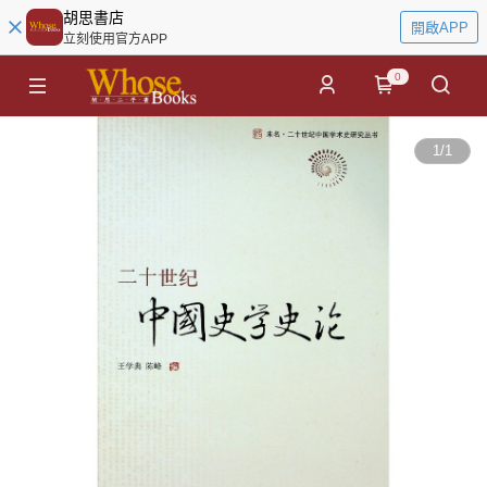
胡思書店
開啟APP
立刻使用官方APP
0
1
/
1