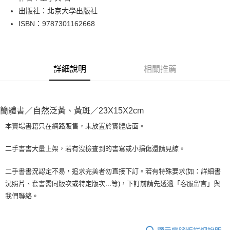
出版社：北京大學出版社
街口支付
ISBN：9787301162668
悠遊付
Google Pay
詳細說明
相關推薦
全盈+PAY
大哥付你分期
相關說明
簡體書／自然泛黃、黃斑／23X15X2cm
【大哥付你分期使用說明】
AFTEE先享後付
1.本服務由台灣大哥大提供，台灣大哥大用戶可立即使用無須另外申請。
本賣場書籍只在網路販售，未放置於實體店面。
2.付款方式選擇「大哥付你分期」，訂單成立後會自動跳轉到大哥付的交易
相關說明
流程，驗證手機門號後，選擇欲分期的期數、繳款截止日，確認付款後即完
【關於「AFTEE先享後付」】
二手書書大量上架，若有沒檢查到的書寫或小損傷還請見諒。
成交易。
ATM付款
AFTEE先享後付是「在收到商品之後才付款」的支付方式。 讓您購物簡單
3.實際核准額度、可分期數及費用金額請依後續交易確認頁面所載為準。
便利好安心！
4.訂單成立30分鐘內，如未前往確認交易或遇審核未通過，訂單將自動取
二手書書況認定不易，追求完美者勿直接下訂。若有特殊要求(如：詳細書
１．簡單：不需註冊會員、不需綁卡、不需儲值。
運送方式
消。如遇「轉專審核」未通過狀況，表示未達大哥付你分期系統評分，恕無
況照片、套書需同版次或特定版次...等)，下訂前請先透過「客服留言」與
２．便利：只要手機號碼，簡訊認證，即可結帳。
法說明評估內容。
３．安心：先確認商品／服務後，再付款。
我們聯絡。
全家取貨付款【書籍"本數"8本以上，建議使用中華郵政宅配包
【繳款方式說明】
1.分期款項不併入電信帳單，「大哥付你分期」於每月結算日後寄送繳費提
裹】
【「AFTEE先享後付」結帳流程】
醒簡訊。
１．於結帳方式選擇「AFTEE先享後付」後，將跳轉至「AFTEE先享後付」
每筆NT$65，滿NT$499(含以上)免運費
2.透過簡訊連結打開帳單後，可選擇「超商條碼／台灣大直營門市／銀行轉
結帳頁面，進行簡訊認證並確認金額後，即可完成結帳。