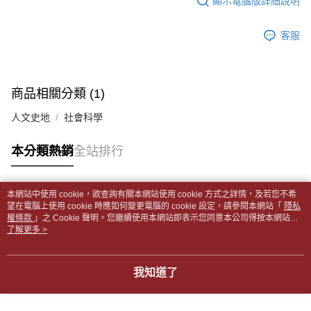
顯示電腦版詳細說明
帳／街口支付／iPASS MONEY」等通路繳費。
２．訂單成立數日內，您將收到繳費通知簡訊。
付款後全家取貨
３．收到繳費通知簡訊後14天內，點擊此簡訊中的連結，可透過四大超商／
【注意事項】
每筆NT$65，滿NT$499(含以上)免運費
客服
ATM／網路銀行／等多元方式進行付款，方視為交易完成。
1.本服務係由「台灣大哥大股份有限公司」（以下簡稱本公司）所提供，讓
※ 請注意：結帳手續完成當下不需立刻繳費，但若您需要取消訂單，請聯絡
用戶於交易時，得透過本服務購買商品或服務，並由商店將買賣／分期付款
7-11取貨付款【書籍"本數"8本以上，建議使用中華郵政宅配
購買商品的店家。未經商家同意取消之訂單仍視為有效，需透過AFTEE先享
買賣價金債權讓與本公司後，依約使用本公司帳單繳交帳款。
後付繳納相關費用。
包裹】
2.基於同意付款使用「大哥付你分期」之契約關係目的，商店將以您的個人
※ 交易是否成功請以「AFTEE先享後付 」之結帳頁面顯示為準，若有關於
商品相關分類 (1)
資料（包含姓名、電話或地址）提供予台灣大哥大進項蒐集、處理及利用，
每筆NT$65，滿NT$688(含以上)免運費
是否繳費成功／繳費後需取消欲退款等相關疑問，請聯繫「AFTEE先享後付
由本公司與您本人進行分期帳單所需資料之確認、核對及更正。
客戶支援中心」
https://netprotections.freshdesk.com/support/home
人文史地
社會科學
3.完整用戶服務條款，請詳閱以下連結：
https://oppay.tw/userRule
付款後7-11取貨
【注意事項】
每筆NT$65，滿NT$688(含以上)免運費
本分類熱銷
全站排行
１．透過由恩沛科技股份有限公司提供之「AFTEE先享後付」服務完成之交
易，需依本服務之必要範圍內提供個人資料，並將交易相關給付款項請求債
中華郵政包裹
權轉讓予恩沛科技股份有限公司。
每筆NT$65，滿NT$688(含以上)免運費
２．關於個人資料處理事宜，請瀏覽以下網址：
本網站中使用 cookie，欲查詢有關本網站使用 cookie 方式之詳情，及若您不希
https://aftee.tw/terms/#terms3
熱門標籤
望在電腦上使用 cookie 時應如何變更電腦的 cookie 設定，請參閱本網站「
隱私
中華郵政包裹(離島)
３．未成年的使用者請事先徵得法定代理人或監護人之同意方可使用
權條款
」之 Cookie 聲明。您繼續使用本網站即表示您同意本公司得按本網站使
「AFTEE先享後付」，若未經同意申辦者引起之損失，本公司不負相關責
每筆NT$65，滿NT$688(含以上)免運費
用條款之 Cookie 聲明使用 cookie。
了解更多 >
任。
４．使用「AFTEE先享後付」時，將依據個別帳號之用戶狀況，依本公司即
士林門市自取(書送達簡訊通知)
時審查核予不同之上限額度；若仍有額度不足之情形，本公司將視審查結果
我知道了
免運費
請求用戶進行身份認證。
５．嚴禁一人註冊多個帳號或使用他人資訊註冊。若發現惡意使用之情形，
中華郵政【國際航空包裹】*收件人請填寫本名
恩沛科技股份有限公司將有權停止該用戶之使用額度並採取法律行動。
查看運費