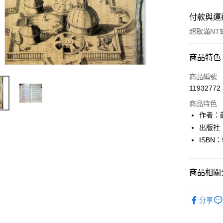
付款與運
超取滿NT$
付款方式
商品特色
信用卡一
商品編號
11932772
超商取貨
商品特色
LINE Pay
作者：
出版社
Apple Pay
ISBN：
街口支付
悠遊付
商品相關分
Google Pa
文學
文
分享
全盈+PAY
大哥付你