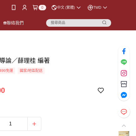
0
中文 (繁體)
TWD
☎️聯絡我們
學導論／薛理桂 編著
499免運
國家/地區配送
00