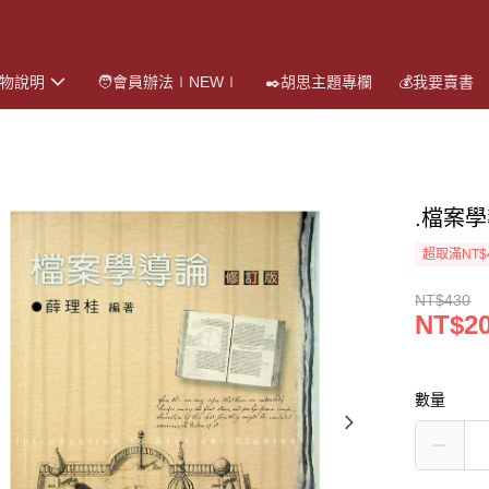
購物說明
🧑會員辦法∣NEW∣
✒️胡思主題專欄
💰我要賣書
.檔案
超取滿NT$
NT$430
NT$2
數量