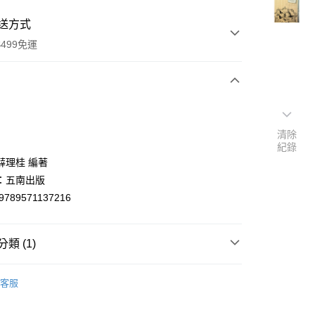
送方式
499免運
次付款
付款
清除
紀錄
薛理桂 編著
：五南出版
9789571137216
類 (1)
y
學總論
客服
分期