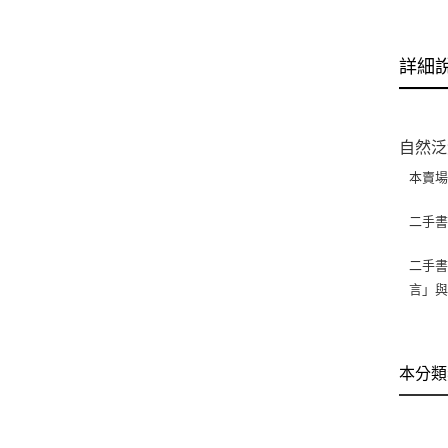
詳細
自然泛
本賣
二手
二手書
言」
本分類