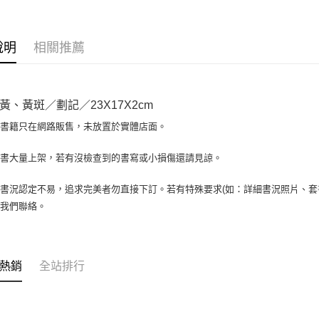
相關說明
【大哥付
AFTEE先
1.本服務
說明
相關推薦
2.付款方
相關說明
流程，驗
【關於「A
ATM付款
完成交易
AFTEE
3.實際核
便利好安
黃、黃斑／劃記／23X17X2cm
4.訂單成
１．簡單
消。如遇
２．便利
場書籍只在網路販售，未放置於實體店面。
運送方式
無法說明
３．安心
【繳款方
全家取貨付
書書大量上架，若有沒檢查到的書寫或小損傷還請見諒。
1.分期款
【「AFT
醒簡訊。
包裹】
１．於結帳
2.透過簡
付」結帳
書況認定不易，追求完美者勿直接下訂。若有特殊要求(如：詳細書況照片、套書
每筆NT$6
帳／街口支
２．訂單
與我們聯絡。
３．收到繳
付款後全
【注意事
／ATM／
1.本服務
每筆NT$6
※ 請注意
用戶於交
絡購買商品
款買賣價
7-11取
先享後付
熱銷
全站排行
2.基於同
※ 交易是
包裹】
資料（包
是否繳費成
用，由本
每筆NT$6
付客戶支
3.完整用