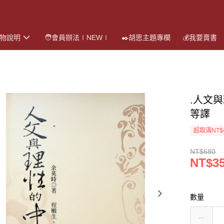
購物說明
🧑會員辦法∣NEW∣
✒️胡思主題專欄
💰我要賣書
.人文
等譯
超取滿NT$
NT$680
NT$3
數量