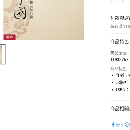
付款與運
超取滿NT$
付款方式
商品特色
信用卡一
商品編號
11932757
超商取貨
商品特色
LINE Pay
作者：余
出版社
Apple Pay
ISBN：
街口支付
悠遊付
商品相關分
Google Pa
人文史地
分享
全盈+PAY