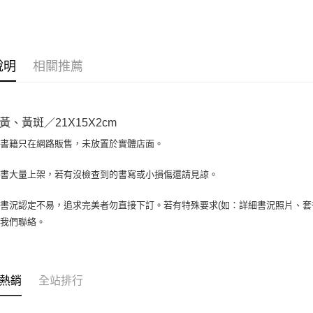
大哥付你
相關說明
【大哥付
AFTEE先
1.本服務
說明
相關推薦
2.付款方
相關說明
流程，驗
【關於「A
ATM付款
完成交易
AFTEE
3.實際核
便利好安
黃、黃斑／21X15X2cm
4.訂單成
１．簡單
消。如遇
２．便利
場書籍只在網路販售，未放置於實體店面。
運送方式
無法說明
３．安心
【繳款方
全家取貨付
書書大量上架，若有沒檢查到的書寫或小損傷還請見諒。
1.分期款
【「AFT
醒簡訊。
包裹】
１．於結帳
2.透過簡
付」結帳
書況認定不易，追求完美者勿直接下訂。若有特殊要求(如：詳細書況照片、套書
每筆NT$6
帳／街口支
２．訂單
與我們聯絡。
３．收到繳
付款後全
【注意事
／ATM／
1.本服務
每筆NT$6
※ 請注意
用戶於交
絡購買商品
款買賣價
7-11取
先享後付
熱銷
全站排行
2.基於同
※ 交易是
包裹】
資料（包
是否繳費成