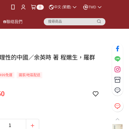
0
中文 (繁體)
TWD
☎️聯絡我們
與理性的中國／余英時 著 程嫩生，羅群
499免運
國家/地區配送
50