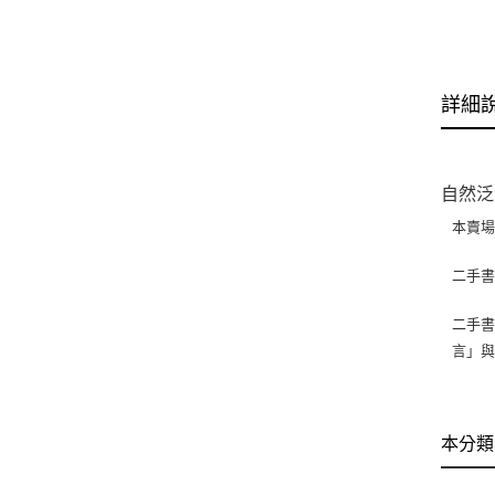
詳細
自然泛
本賣
二手
二手書
言」
本分類