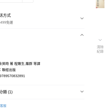
送方式
499免運
次付款
清除
紀錄
付款
英時 著 程嫩生,羅群 等譯
：聯經出版
9789570832891
類 (1)
y
中國史地
客服