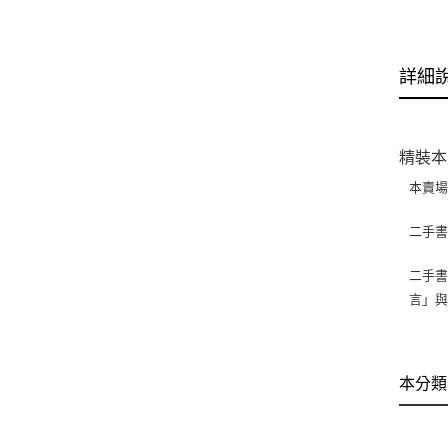
詳細
精裝本
本賣
二手
二手書
言」
本分類