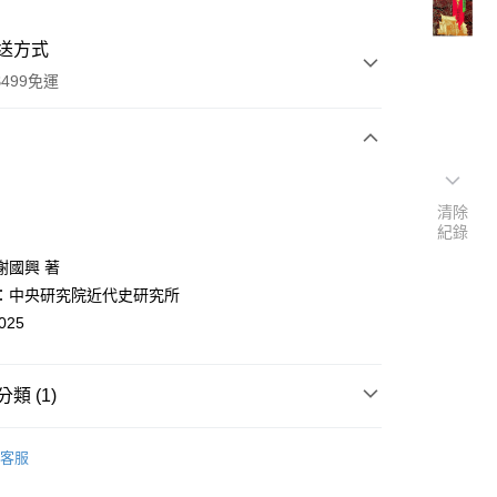
送方式
499免運
次付款
清除
付款
紀錄
謝國興 著
：中央研究院近代史研究所
025
類 (1)
y
台灣史地
客服