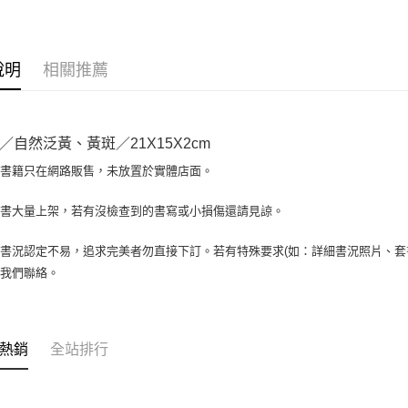
大哥付你
相關說明
【大哥付
AFTEE先
1.本服務
說明
相關推薦
2.付款方
相關說明
流程，驗
【關於「A
ATM付款
完成交易
AFTEE
3.實際核
便利好安
／自然泛黃、黃斑／21X15X2cm
4.訂單成
１．簡單
消。如遇
２．便利
場書籍只在網路販售，未放置於實體店面。
運送方式
無法說明
３．安心
【繳款方
全家取貨付
書書大量上架，若有沒檢查到的書寫或小損傷還請見諒。
1.分期款
【「AFT
醒簡訊。
包裹】
１．於結帳
2.透過簡
付」結帳
書況認定不易，追求完美者勿直接下訂。若有特殊要求(如：詳細書況照片、套書
每筆NT$6
帳／街口支
２．訂單
與我們聯絡。
３．收到繳
付款後全
【注意事
／ATM／
1.本服務
每筆NT$6
※ 請注意
用戶於交
絡購買商品
款買賣價
7-11取
先享後付
熱銷
全站排行
2.基於同
※ 交易是
包裹】
資料（包
是否繳費成
用，由本
每筆NT$6
付客戶支