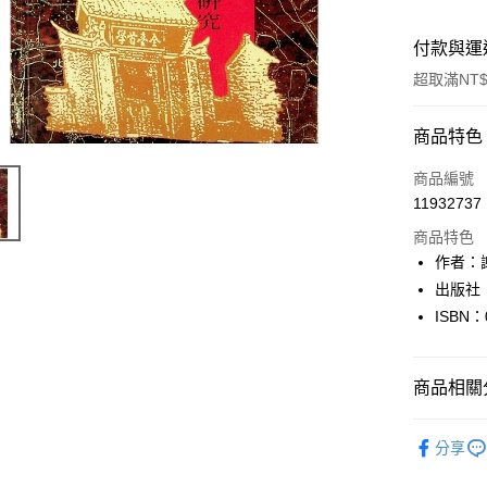
付款與運
超取滿NT$
付款方式
商品特色
信用卡一
商品編號
11932737
超商取貨
商品特色
LINE Pay
作者：
出版社
Apple Pay
ISBN：
街口支付
悠遊付
商品相關分
Google Pa
人文史地
分享
全盈+PAY