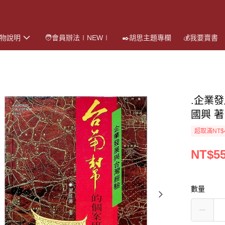
購物說明
🧑會員辦法∣NEW∣
✒️胡思主題專欄
💰我要賣書
.企業
國興 著
超取滿NT$
NT$5
數量