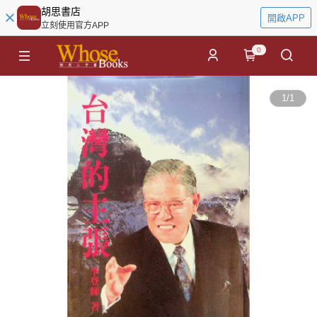
胡思書店
開啟APP
立刻使用官方APP
0
1
/
1