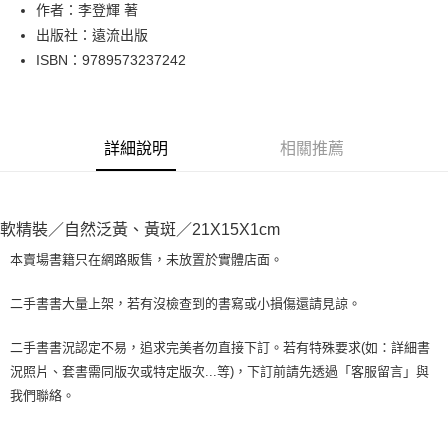
Apple Pay
作者：李登輝 著
出版社：遠流出版
街口支付
ISBN：9789573237242
悠遊付
Google Pay
詳細說明
相關推薦
全盈+PAY
大哥付你分期
相關說明
軟精裝／自然泛黃、黃斑／21X15X1cm
【大哥付你分期使用說明】
AFTEE先享後付
1.本服務由台灣大哥大提供，台灣大哥大用戶可立即使用無須另外申請。
本賣場書籍只在網路販售，未放置於實體店面。
2.付款方式選擇「大哥付你分期」，訂單成立後會自動跳轉到大哥付的交易
相關說明
流程，驗證手機門號後，選擇欲分期的期數、繳款截止日，確認付款後即完
【關於「AFTEE先享後付」】
二手書書大量上架，若有沒檢查到的書寫或小損傷還請見諒。
成交易。
ATM付款
AFTEE先享後付是「在收到商品之後才付款」的支付方式。 讓您購物簡單
3.實際核准額度、可分期數及費用金額請依後續交易確認頁面所載為準。
便利好安心！
4.訂單成立30分鐘內，如未前往確認交易或遇審核未通過，訂單將自動取
二手書書況認定不易，追求完美者勿直接下訂。若有特殊要求(如：詳細書
１．簡單：不需註冊會員、不需綁卡、不需儲值。
運送方式
消。如遇「轉專審核」未通過狀況，表示未達大哥付你分期系統評分，恕無
況照片、套書需同版次或特定版次...等)，下訂前請先透過「客服留言」與
２．便利：只要手機號碼，簡訊認證，即可結帳。
法說明評估內容。
３．安心：先確認商品／服務後，再付款。
我們聯絡。
全家取貨付款【書籍"本數"8本以上，建議使用中華郵政宅配包
【繳款方式說明】
1.分期款項不併入電信帳單，「大哥付你分期」於每月結算日後寄送繳費提
裹】
【「AFTEE先享後付」結帳流程】
醒簡訊。
１．於結帳方式選擇「AFTEE先享後付」後，將跳轉至「AFTEE先享後付」