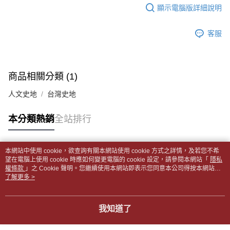
每筆NT$65，滿NT$499(含以上)免運費
2.透過簡訊連結打開帳單後，可選擇「超商條碼／台灣大直營門市／銀行轉
結帳頁面，進行簡訊認證並確認金額後，即可完成結帳。
顯示電腦版詳細說明
帳／街口支付／iPASS MONEY」等通路繳費。
２．訂單成立數日內，您將收到繳費通知簡訊。
付款後全家取貨
３．收到繳費通知簡訊後14天內，點擊此簡訊中的連結，可透過四大超商／
【注意事項】
每筆NT$65，滿NT$499(含以上)免運費
客服
ATM／網路銀行／等多元方式進行付款，方視為交易完成。
1.本服務係由「台灣大哥大股份有限公司」（以下簡稱本公司）所提供，讓
※ 請注意：結帳手續完成當下不需立刻繳費，但若您需要取消訂單，請聯絡
用戶於交易時，得透過本服務購買商品或服務，並由商店將買賣／分期付款
7-11取貨付款【書籍"本數"8本以上，建議使用中華郵政宅配
購買商品的店家。未經商家同意取消之訂單仍視為有效，需透過AFTEE先享
買賣價金債權讓與本公司後，依約使用本公司帳單繳交帳款。
後付繳納相關費用。
包裹】
2.基於同意付款使用「大哥付你分期」之契約關係目的，商店將以您的個人
※ 交易是否成功請以「AFTEE先享後付 」之結帳頁面顯示為準，若有關於
商品相關分類 (1)
資料（包含姓名、電話或地址）提供予台灣大哥大進項蒐集、處理及利用，
每筆NT$65，滿NT$688(含以上)免運費
是否繳費成功／繳費後需取消欲退款等相關疑問，請聯繫「AFTEE先享後付
由本公司與您本人進行分期帳單所需資料之確認、核對及更正。
客戶支援中心」
https://netprotections.freshdesk.com/support/home
人文史地
台灣史地
3.完整用戶服務條款，請詳閱以下連結：
https://oppay.tw/userRule
付款後7-11取貨
【注意事項】
每筆NT$65，滿NT$688(含以上)免運費
本分類熱銷
全站排行
１．透過由恩沛科技股份有限公司提供之「AFTEE先享後付」服務完成之交
易，需依本服務之必要範圍內提供個人資料，並將交易相關給付款項請求債
中華郵政包裹
權轉讓予恩沛科技股份有限公司。
每筆NT$65，滿NT$688(含以上)免運費
２．關於個人資料處理事宜，請瀏覽以下網址：
本網站中使用 cookie，欲查詢有關本網站使用 cookie 方式之詳情，及若您不希
https://aftee.tw/terms/#terms3
熱門標籤
望在電腦上使用 cookie 時應如何變更電腦的 cookie 設定，請參閱本網站「
隱私
中華郵政包裹(離島)
３．未成年的使用者請事先徵得法定代理人或監護人之同意方可使用
權條款
」之 Cookie 聲明。您繼續使用本網站即表示您同意本公司得按本網站使
「AFTEE先享後付」，若未經同意申辦者引起之損失，本公司不負相關責
每筆NT$65，滿NT$688(含以上)免運費
用條款之 Cookie 聲明使用 cookie。
了解更多 >
任。
４．使用「AFTEE先享後付」時，將依據個別帳號之用戶狀況，依本公司即
士林門市自取(書送達簡訊通知)
時審查核予不同之上限額度；若仍有額度不足之情形，本公司將視審查結果
我知道了
免運費
請求用戶進行身份認證。
５．嚴禁一人註冊多個帳號或使用他人資訊註冊。若發現惡意使用之情形，
中華郵政【國際航空包裹】*收件人請填寫本名
恩沛科技股份有限公司將有權停止該用戶之使用額度並採取法律行動。
查看運費