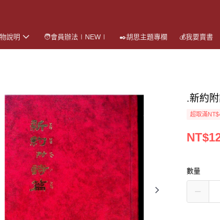
購物說明
🧑會員辦法∣NEW∣
✒️胡思主題專欄
💰我要賣書
.新約
超取滿NT$
NT$1
數量