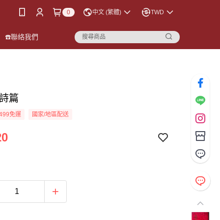
0
中文 (繁體)
TWD
☎️聯絡我們
附詩篇
499免運
國家/地區配送
20