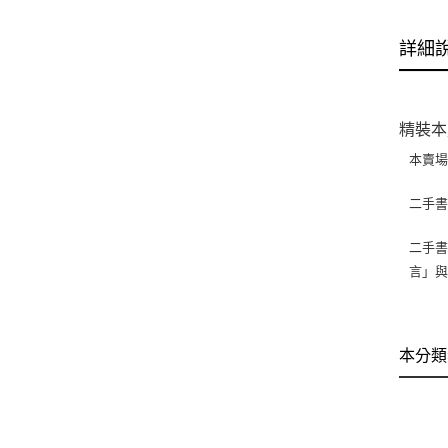
詳細
精裝本
本賣
二手
二手書
言」
本分類