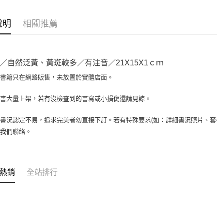
相關說明
【大哥付
AFTEE先
1.本服務
說明
相關推薦
2.付款方
相關說明
流程，驗
【關於「A
ATM付款
完成交易
AFTEE
3.實際核
便利好安
／自然泛黃、黃斑較多／有注音／21X15X1ｃｍ
4.訂單成
１．簡單
消。如遇
２．便利
場書籍只在網路販售，未放置於實體店面。
運送方式
無法說明
３．安心
【繳款方
全家取貨付
書書大量上架，若有沒檢查到的書寫或小損傷還請見諒。
1.分期款
【「AFT
醒簡訊。
包裹】
１．於結帳
2.透過簡
付」結帳
書況認定不易，追求完美者勿直接下訂。若有特殊要求(如：詳細書況照片、套書
每筆NT$6
帳／街口支
２．訂單
與我們聯絡。
３．收到繳
付款後全
【注意事
／ATM／
1.本服務
每筆NT$6
※ 請注意
用戶於交
絡購買商品
款買賣價
7-11取
先享後付
熱銷
全站排行
2.基於同
※ 交易是
包裹】
資料（包
是否繳費成
用，由本
每筆NT$6
付客戶支
3.完整用
付款後7-1
【注意事