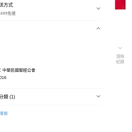
送方式
499免運
次付款
付款
清除
紀錄
：中華民國聖經公會
016
類 (1)
y
基督/天主教/靈修
客服
分期