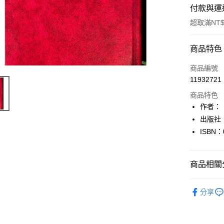
付款與運
超取滿NT$
付款方式
商品特色
信用卡一
商品編號
11932721
超商取貨
商品特色
LINE Pay
作者：
出版社
Apple Pay
ISBN：
街口支付
悠遊付
商品相關分
Google Pa
人文史地
分享
全盈+PAY
大哥付你