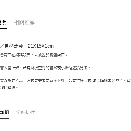
大哥付你
相關說明
【大哥付
AFTEE先
1.本服務
說明
相關推薦
2.付款方
相關說明
流程，驗
【關於「A
ATM付款
完成交易
AFTEE
3.實際核
便利好安
／自然泛黃／21X15X1cm
4.訂單成
１．簡單
消。如遇
２．便利
場書籍只在網路販售，未放置於實體店面。
運送方式
無法說明
３．安心
【繳款方
全家取貨付
書書大量上架，若有沒檢查到的書寫或小損傷還請見諒。
1.分期款
【「AFT
醒簡訊。
包裹】
１．於結帳
2.透過簡
付」結帳
書況認定不易，追求完美者勿直接下訂。若有特殊要求(如：詳細書況照片、套書
每筆NT$6
帳／街口支
２．訂單
與我們聯絡。
３．收到繳
付款後全
【注意事
／ATM／
1.本服務
每筆NT$6
※ 請注意
用戶於交
絡購買商品
款買賣價
7-11取
先享後付
熱銷
全站排行
2.基於同
※ 交易是
包裹】
資料（包
是否繳費成
用，由本
每筆NT$6
付客戶支