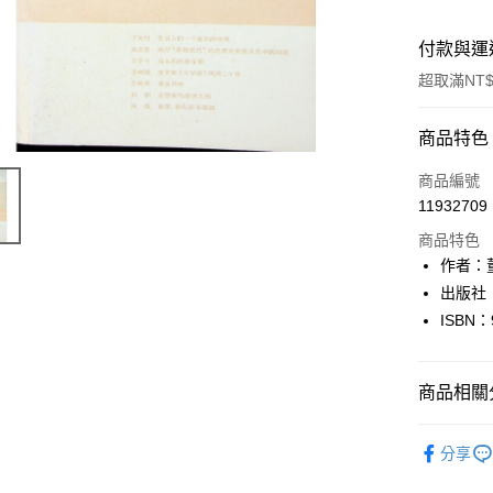
付款與運
超取滿NT$
付款方式
商品特色
信用卡一
商品編號
11932709
超商取貨
商品特色
LINE Pay
作者：
出版社
Apple Pay
ISBN：
街口支付
悠遊付
商品相關分
Google Pa
各類雜誌/
分享
全盈+PAY