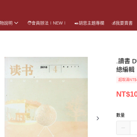
購物說明
🧑會員辦法∣NEW∣
✒️胡思主題專欄
💰我要賣書
.讀書 
總編輯
超取滿NT$
NT$1
數量