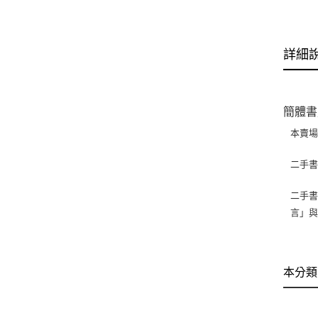
詳細
簡體書
本賣
二手
二手書
言」
本分類