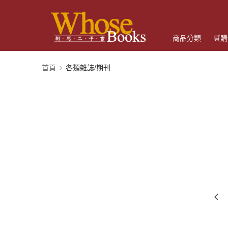
商品分類
🛒
首頁
各類雜誌/期刊