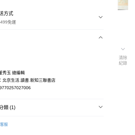
送方式
499免運
次付款
清除
付款
紀錄
董秀玉 總編輯
：北京生活.讀書.新知三聯書店
9770257027006
類 (1)
y
期刊
客服