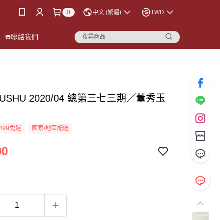
0
中文 (繁體)
TWD
☎️聯絡我們
DUSHU 2020/04 總第三七三期／董秀玉
499免運
國家/地區配送
00