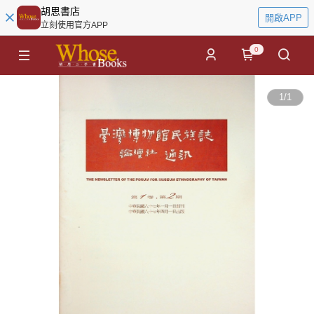
胡思書店
開啟APP
立刻使用官方APP
0
1
/
1