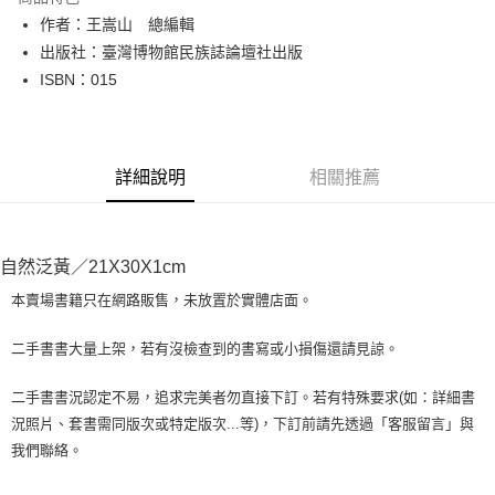
Apple Pay
作者：王嵩山 總編輯
出版社：臺灣博物館民族誌論壇社出版
街口支付
ISBN：015
悠遊付
Google Pay
詳細說明
相關推薦
全盈+PAY
大哥付你分期
相關說明
自然泛黃／21X30X1cm
【大哥付你分期使用說明】
AFTEE先享後付
1.本服務由台灣大哥大提供，台灣大哥大用戶可立即使用無須另外申請。
本賣場書籍只在網路販售，未放置於實體店面。
2.付款方式選擇「大哥付你分期」，訂單成立後會自動跳轉到大哥付的交易
相關說明
流程，驗證手機門號後，選擇欲分期的期數、繳款截止日，確認付款後即完
【關於「AFTEE先享後付」】
二手書書大量上架，若有沒檢查到的書寫或小損傷還請見諒。
成交易。
ATM付款
AFTEE先享後付是「在收到商品之後才付款」的支付方式。 讓您購物簡單
3.實際核准額度、可分期數及費用金額請依後續交易確認頁面所載為準。
便利好安心！
4.訂單成立30分鐘內，如未前往確認交易或遇審核未通過，訂單將自動取
二手書書況認定不易，追求完美者勿直接下訂。若有特殊要求(如：詳細書
１．簡單：不需註冊會員、不需綁卡、不需儲值。
運送方式
消。如遇「轉專審核」未通過狀況，表示未達大哥付你分期系統評分，恕無
況照片、套書需同版次或特定版次...等)，下訂前請先透過「客服留言」與
２．便利：只要手機號碼，簡訊認證，即可結帳。
法說明評估內容。
３．安心：先確認商品／服務後，再付款。
我們聯絡。
全家取貨付款【書籍"本數"8本以上，建議使用中華郵政宅配包
【繳款方式說明】
1.分期款項不併入電信帳單，「大哥付你分期」於每月結算日後寄送繳費提
裹】
【「AFTEE先享後付」結帳流程】
醒簡訊。