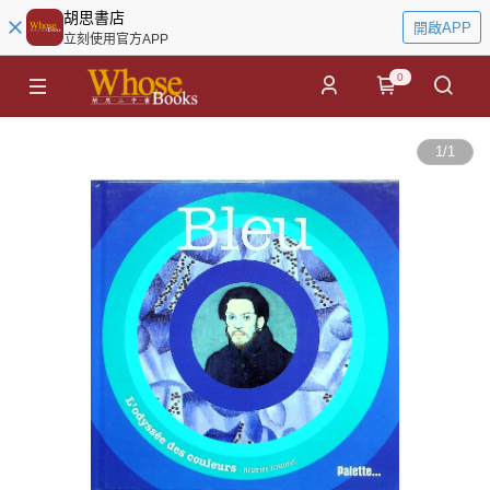
胡思書店
開啟APP
立刻使用官方APP
0
1
/
1