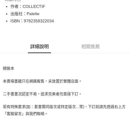
Apple Pay
作者：COLLECTIF
出版社：Palette
街口支付
ISBN：9782358322034
悠遊付
Google Pay
詳細說明
相關推薦
全盈+PAY
大哥付你分期
相關說明
精裝本
【大哥付你分期使用說明】
AFTEE先享後付
1.本服務由台灣大哥大提供，台灣大哥大用戶可立即使用無須另外申請。
本賣場書籍只在網路販售，未放置於實體店面。
2.付款方式選擇「大哥付你分期」，訂單成立後會自動跳轉到大哥付的交易
相關說明
流程，驗證手機門號後，選擇欲分期的期數、繳款截止日，確認付款後即完
【關於「AFTEE先享後付」】
成交易。
二手書書況認定不易，追求完美者勿直接下訂。
ATM付款
AFTEE先享後付是「在收到商品之後才付款」的支付方式。 讓您購物簡單
3.實際核准額度、可分期數及費用金額請依後續交易確認頁面所載為準。
便利好安心！
4.訂單成立30分鐘內，如未前往確認交易或遇審核未通過，訂單將自動取
１．簡單：不需註冊會員、不需綁卡、不需儲值。
若有特殊要求(如：套書需同版次或特定版次...等)，下訂前請先透過右上方
運送方式
消。如遇「轉專審核」未通過狀況，表示未達大哥付你分期系統評分，恕無
２．便利：只要手機號碼，簡訊認證，即可結帳。
「客服留言」與我們聯絡。
法說明評估內容。
３．安心：先確認商品／服務後，再付款。
全家取貨付款【書籍"本數"8本以上，建議使用中華郵政宅配包
【繳款方式說明】
1.分期款項不併入電信帳單，「大哥付你分期」於每月結算日後寄送繳費提
裹】
【「AFTEE先享後付」結帳流程】
醒簡訊。