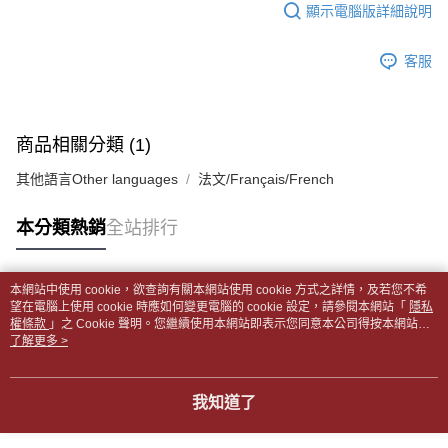
１．於結帳方式選擇「AFTEE先享後付」後，將跳轉至「AFTEE先享後付」
顯示電腦版詳細說明
每筆NT$65，滿NT$499(含以上)免運費
2.透過簡訊連結打開帳單後，可選擇「超商條碼／台灣大直營門市／銀行轉
結帳頁面，進行簡訊認證並確認金額後，即可完成結帳。
帳／街口支付／iPASS MONEY」等通路繳費。
２．訂單成立數日內，您將收到繳費通知簡訊。
付款後全家取貨
客服
３．收到繳費通知簡訊後14天內，點擊此簡訊中的連結，可透過四大超商／
【注意事項】
每筆NT$65，滿NT$499(含以上)免運費
ATM／網路銀行／等多元方式進行付款，方視為交易完成。
1.本服務係由「台灣大哥大股份有限公司」（以下簡稱本公司）所提供，讓
※ 請注意：結帳手續完成當下不需立刻繳費，但若您需要取消訂單，請聯絡
用戶於交易時，得透過本服務購買商品或服務，並由商店將買賣／分期付款
7-11取貨付款【書籍"本數"8本以上，建議使用中華郵政宅配
購買商品的店家。未經商家同意取消之訂單仍視為有效，需透過AFTEE先享
買賣價金債權讓與本公司後，依約使用本公司帳單繳交帳款。
後付繳納相關費用。
包裹】
商品相關分類 (1)
2.基於同意付款使用「大哥付你分期」之契約關係目的，商店將以您的個人
※ 交易是否成功請以「AFTEE先享後付 」之結帳頁面顯示為準，若有關於
資料（包含姓名、電話或地址）提供予台灣大哥大進項蒐集、處理及利用，
每筆NT$65，滿NT$688(含以上)免運費
是否繳費成功／繳費後需取消欲退款等相關疑問，請聯繫「AFTEE先享後付
其他語言Other languages
法文/Français/French
由本公司與您本人進行分期帳單所需資料之確認、核對及更正。
客戶支援中心」
https://netprotections.freshdesk.com/support/home
3.完整用戶服務條款，請詳閱以下連結：
https://oppay.tw/userRule
付款後7-11取貨
【注意事項】
本分類熱銷
全站排行
每筆NT$65，滿NT$688(含以上)免運費
１．透過由恩沛科技股份有限公司提供之「AFTEE先享後付」服務完成之交
易，需依本服務之必要範圍內提供個人資料，並將交易相關給付款項請求債
中華郵政包裹
權轉讓予恩沛科技股份有限公司。
本網站中使用 cookie，欲查詢有關本網站使用 cookie 方式之詳情，及若您不希
每筆NT$65，滿NT$688(含以上)免運費
２．關於個人資料處理事宜，請瀏覽以下網址：
熱門標籤
望在電腦上使用 cookie 時應如何變更電腦的 cookie 設定，請參閱本網站「
隱私
https://aftee.tw/terms/#terms3
權條款
」之 Cookie 聲明。您繼續使用本網站即表示您同意本公司得按本網站使
中華郵政包裹(離島)
３．未成年的使用者請事先徵得法定代理人或監護人之同意方可使用
用條款之 Cookie 聲明使用 cookie。
了解更多 >
「AFTEE先享後付」，若未經同意申辦者引起之損失，本公司不負相關責
每筆NT$65，滿NT$688(含以上)免運費
任。
４．使用「AFTEE先享後付」時，將依據個別帳號之用戶狀況，依本公司即
士林門市自取(書送達簡訊通知)
我知道了
時審查核予不同之上限額度；若仍有額度不足之情形，本公司將視審查結果
免運費
請求用戶進行身份認證。
５．嚴禁一人註冊多個帳號或使用他人資訊註冊。若發現惡意使用之情形，