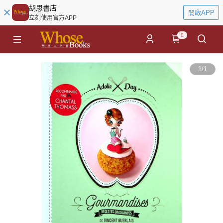
胡思書店
開啟APP
立刻使用官方APP
0
1
/
1