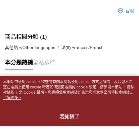
帳／街口支付／iPASS MONEY」等通路繳費。
２．訂單成立數日內，您將收到繳費通知簡訊。
付款後全家取貨
客服
３．收到繳費通知簡訊後14天內，點擊此簡訊中的連結，可透過四大超商／
【注意事項】
每筆NT$65，滿NT$499(含以上)免運費
ATM／網路銀行／等多元方式進行付款，方視為交易完成。
1.本服務係由「台灣大哥大股份有限公司」（以下簡稱本公司）所提供，讓
※ 請注意：結帳手續完成當下不需立刻繳費，但若您需要取消訂單，請聯絡
用戶於交易時，得透過本服務購買商品或服務，並由商店將買賣／分期付款
7-11取貨付款【書籍"本數"8本以上，建議使用中華郵政宅配
購買商品的店家。未經商家同意取消之訂單仍視為有效，需透過AFTEE先享
買賣價金債權讓與本公司後，依約使用本公司帳單繳交帳款。
後付繳納相關費用。
包裹】
商品相關分類 (1)
2.基於同意付款使用「大哥付你分期」之契約關係目的，商店將以您的個人
※ 交易是否成功請以「AFTEE先享後付 」之結帳頁面顯示為準，若有關於
資料（包含姓名、電話或地址）提供予台灣大哥大進項蒐集、處理及利用，
每筆NT$65，滿NT$688(含以上)免運費
是否繳費成功／繳費後需取消欲退款等相關疑問，請聯繫「AFTEE先享後付
其他語言Other languages
法文/Français/French
由本公司與您本人進行分期帳單所需資料之確認、核對及更正。
客戶支援中心」
https://netprotections.freshdesk.com/support/home
3.完整用戶服務條款，請詳閱以下連結：
https://oppay.tw/userRule
付款後7-11取貨
【注意事項】
本分類熱銷
全站排行
每筆NT$65，滿NT$688(含以上)免運費
１．透過由恩沛科技股份有限公司提供之「AFTEE先享後付」服務完成之交
易，需依本服務之必要範圍內提供個人資料，並將交易相關給付款項請求債
中華郵政包裹
權轉讓予恩沛科技股份有限公司。
本網站中使用 cookie，欲查詢有關本網站使用 cookie 方式之詳情，及若您不希
每筆NT$65，滿NT$688(含以上)免運費
２．關於個人資料處理事宜，請瀏覽以下網址：
熱門標籤
望在電腦上使用 cookie 時應如何變更電腦的 cookie 設定，請參閱本網站「
隱私
https://aftee.tw/terms/#terms3
權條款
」之 Cookie 聲明。您繼續使用本網站即表示您同意本公司得按本網站使
中華郵政包裹(離島)
３．未成年的使用者請事先徵得法定代理人或監護人之同意方可使用
用條款之 Cookie 聲明使用 cookie。
了解更多 >
「AFTEE先享後付」，若未經同意申辦者引起之損失，本公司不負相關責
每筆NT$65，滿NT$688(含以上)免運費
任。
４．使用「AFTEE先享後付」時，將依據個別帳號之用戶狀況，依本公司即
士林門市自取(書送達簡訊通知)
我知道了
時審查核予不同之上限額度；若仍有額度不足之情形，本公司將視審查結果
免運費
請求用戶進行身份認證。
５．嚴禁一人註冊多個帳號或使用他人資訊註冊。若發現惡意使用之情形，
中華郵政【國際航空包裹】*收件人請填寫本名
恩沛科技股份有限公司將有權停止該用戶之使用額度並採取法律行動。
查看運費