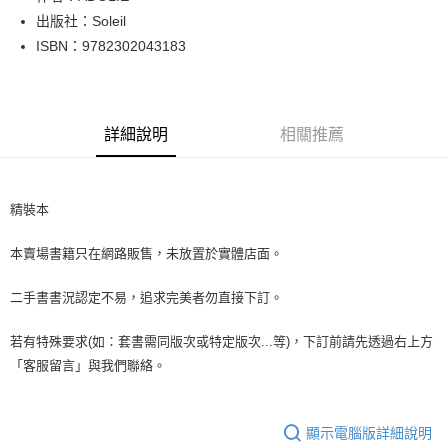
出版社：Soleil
街口支付
ISBN：9782302043183
悠遊付
Google Pay
詳細說明
相關推薦
全盈+PAY
大哥付你分期
相關說明
精裝本
【大哥付你分期使用說明】
AFTEE先享後付
1.本服務由台灣大哥大提供，台灣大哥大用戶可立即使用無須另外申請。
本賣場書籍只在網路販售，未放置於實體店面。
2.付款方式選擇「大哥付你分期」，訂單成立後會自動跳轉到大哥付的交易
相關說明
流程，驗證手機門號後，選擇欲分期的期數、繳款截止日，確認付款後即完
【關於「AFTEE先享後付」】
成交易。
二手書書況認定不易，追求完美者勿直接下訂。
ATM付款
AFTEE先享後付是「在收到商品之後才付款」的支付方式。 讓您購物簡單
3.實際核准額度、可分期數及費用金額請依後續交易確認頁面所載為準。
便利好安心！
4.訂單成立30分鐘內，如未前往確認交易或遇審核未通過，訂單將自動取
１．簡單：不需註冊會員、不需綁卡、不需儲值。
若有特殊要求(如：套書需同版次或特定版次...等)，下訂前請先透過右上方
運送方式
消。如遇「轉專審核」未通過狀況，表示未達大哥付你分期系統評分，恕無
２．便利：只要手機號碼，簡訊認證，即可結帳。
「客服留言」與我們聯絡。
法說明評估內容。
３．安心：先確認商品／服務後，再付款。
全家取貨付款【書籍"本數"8本以上，建議使用中華郵政宅配包
【繳款方式說明】
1.分期款項不併入電信帳單，「大哥付你分期」於每月結算日後寄送繳費提
裹】
【「AFTEE先享後付」結帳流程】
醒簡訊。
１．於結帳方式選擇「AFTEE先享後付」後，將跳轉至「AFTEE先享後付」
顯示電腦版詳細說明
每筆NT$65，滿NT$499(含以上)免運費
2.透過簡訊連結打開帳單後，可選擇「超商條碼／台灣大直營門市／銀行轉
結帳頁面，進行簡訊認證並確認金額後，即可完成結帳。