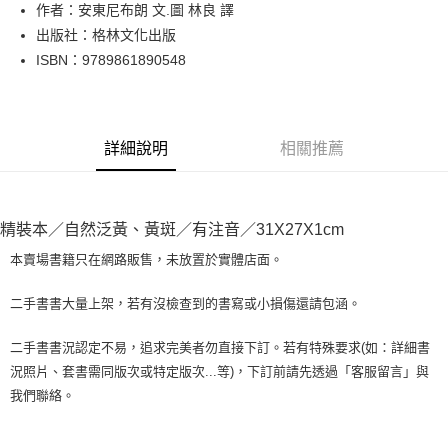
Apple Pay
作者：安東尼布朗 文.圖 林良 譯
出版社：格林文化出版
街口支付
ISBN：9789861890548
悠遊付
Google Pay
詳細說明
相關推薦
全盈+PAY
大哥付你分期
相關說明
精裝本／自然泛黃、黃斑／有注音／31X27X1cm
【大哥付你分期使用說明】
AFTEE先享後付
1.本服務由台灣大哥大提供，台灣大哥大用戶可立即使用無須另外申請。
本賣場書籍只在網路販售，未放置於實體店面。
2.付款方式選擇「大哥付你分期」，訂單成立後會自動跳轉到大哥付的交易
相關說明
流程，驗證手機門號後，選擇欲分期的期數、繳款截止日，確認付款後即完
【關於「AFTEE先享後付」】
二手書書大量上架，若有沒檢查到的書寫或小損傷還請包涵。
成交易。
ATM付款
AFTEE先享後付是「在收到商品之後才付款」的支付方式。 讓您購物簡單
3.實際核准額度、可分期數及費用金額請依後續交易確認頁面所載為準。
便利好安心！
4.訂單成立30分鐘內，如未前往確認交易或遇審核未通過，訂單將自動取
二手書書況認定不易，追求完美者勿直接下訂。若有特殊要求(如：詳細書
１．簡單：不需註冊會員、不需綁卡、不需儲值。
運送方式
消。如遇「轉專審核」未通過狀況，表示未達大哥付你分期系統評分，恕無
況照片、套書需同版次或特定版次...等)，下訂前請先透過「客服留言」與
２．便利：只要手機號碼，簡訊認證，即可結帳。
法說明評估內容。
３．安心：先確認商品／服務後，再付款。
我們聯絡。
全家取貨付款【書籍"本數"8本以上，建議使用中華郵政宅配包
【繳款方式說明】
1.分期款項不併入電信帳單，「大哥付你分期」於每月結算日後寄送繳費提
裹】
【「AFTEE先享後付」結帳流程】
醒簡訊。
１．於結帳方式選擇「AFTEE先享後付」後，將跳轉至「AFTEE先享後付」