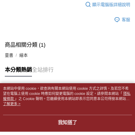
每筆NT$65，滿NT$499(含以上)免運費
2.透過簡訊連結打開帳單後，可選擇「超商條碼／台灣大直營門市／銀行轉
結帳頁面，進行簡訊認證並確認金額後，即可完成結帳。
顯示電腦版詳細說明
帳／街口支付／iPASS MONEY」等通路繳費。
２．訂單成立數日內，您將收到繳費通知簡訊。
付款後全家取貨
３．收到繳費通知簡訊後14天內，點擊此簡訊中的連結，可透過四大超商／
【注意事項】
每筆NT$65，滿NT$499(含以上)免運費
客服
ATM／網路銀行／等多元方式進行付款，方視為交易完成。
1.本服務係由「台灣大哥大股份有限公司」（以下簡稱本公司）所提供，讓
※ 請注意：結帳手續完成當下不需立刻繳費，但若您需要取消訂單，請聯絡
用戶於交易時，得透過本服務購買商品或服務，並由商店將買賣／分期付款
7-11取貨付款【書籍"本數"8本以上，建議使用中華郵政宅配
購買商品的店家。未經商家同意取消之訂單仍視為有效，需透過AFTEE先享
買賣價金債權讓與本公司後，依約使用本公司帳單繳交帳款。
後付繳納相關費用。
包裹】
2.基於同意付款使用「大哥付你分期」之契約關係目的，商店將以您的個人
※ 交易是否成功請以「AFTEE先享後付 」之結帳頁面顯示為準，若有關於
商品相關分類 (1)
資料（包含姓名、電話或地址）提供予台灣大哥大進項蒐集、處理及利用，
每筆NT$65，滿NT$688(含以上)免運費
是否繳費成功／繳費後需取消欲退款等相關疑問，請聯繫「AFTEE先享後付
由本公司與您本人進行分期帳單所需資料之確認、核對及更正。
客戶支援中心」
https://netprotections.freshdesk.com/support/home
童書
繪本
3.完整用戶服務條款，請詳閱以下連結：
https://oppay.tw/userRule
付款後7-11取貨
【注意事項】
每筆NT$65，滿NT$688(含以上)免運費
本分類熱銷
全站排行
１．透過由恩沛科技股份有限公司提供之「AFTEE先享後付」服務完成之交
易，需依本服務之必要範圍內提供個人資料，並將交易相關給付款項請求債
中華郵政包裹
權轉讓予恩沛科技股份有限公司。
每筆NT$65，滿NT$688(含以上)免運費
２．關於個人資料處理事宜，請瀏覽以下網址：
本網站中使用 cookie，欲查詢有關本網站使用 cookie 方式之詳情，及若您不希
https://aftee.tw/terms/#terms3
熱門標籤
望在電腦上使用 cookie 時應如何變更電腦的 cookie 設定，請參閱本網站「
隱私
中華郵政包裹(離島)
３．未成年的使用者請事先徵得法定代理人或監護人之同意方可使用
權條款
」之 Cookie 聲明。您繼續使用本網站即表示您同意本公司得按本網站使
「AFTEE先享後付」，若未經同意申辦者引起之損失，本公司不負相關責
每筆NT$65，滿NT$688(含以上)免運費
用條款之 Cookie 聲明使用 cookie。
了解更多 >
任。
４．使用「AFTEE先享後付」時，將依據個別帳號之用戶狀況，依本公司即
士林門市自取(書送達簡訊通知)
時審查核予不同之上限額度；若仍有額度不足之情形，本公司將視審查結果
我知道了
免運費
請求用戶進行身份認證。
５．嚴禁一人註冊多個帳號或使用他人資訊註冊。若發現惡意使用之情形，
中華郵政【國際航空包裹】*收件人請填寫本名
恩沛科技股份有限公司將有權停止該用戶之使用額度並採取法律行動。
查看運費