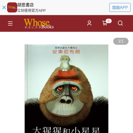
胡思書店
開啟APP
立刻使用官方APP
0
1
/
1