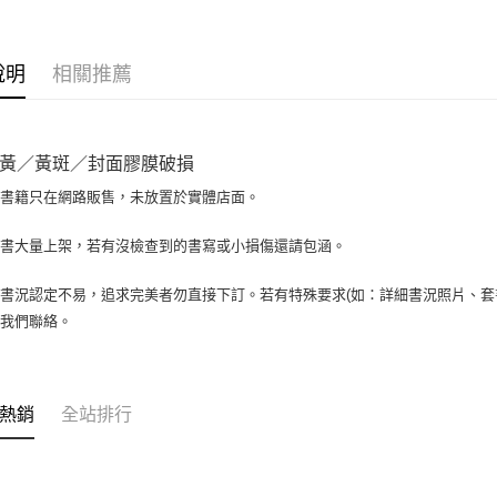
相關說明
【大哥付
AFTEE先
1.本服務
說明
相關推薦
2.付款方
相關說明
流程，驗
【關於「A
ATM付款
完成交易
AFTEE
3.實際核
便利好安
黃／黃斑／封面膠膜破損
4.訂單成
１．簡單
消。如遇
２．便利
場書籍只在網路販售，未放置於實體店面。
運送方式
無法說明
３．安心
【繳款方
全家取貨付
書書大量上架，若有沒檢查到的書寫或小損傷還請包涵。
1.分期款
【「AFT
醒簡訊。
包裹】
１．於結帳
2.透過簡
付」結帳
書況認定不易，追求完美者勿直接下訂。若有特殊要求(如：詳細書況照片、套書
每筆NT$6
帳／街口支
２．訂單
與我們聯絡。
３．收到繳
付款後全
【注意事
／ATM／
1.本服務
每筆NT$6
※ 請注意
用戶於交
絡購買商品
款買賣價
7-11取
先享後付
熱銷
全站排行
2.基於同
※ 交易是
包裹】
資料（包
是否繳費成
用，由本
每筆NT$6
付客戶支
3.完整用