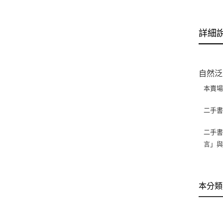
詳細
自然泛
本賣
二手
二手書
言」
本分類