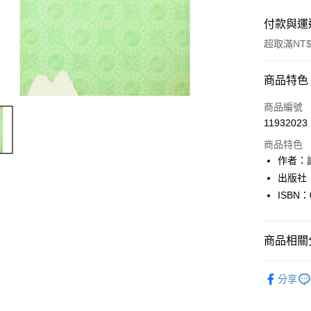
付款與運
超取滿NT$
付款方式
商品特色
信用卡一
商品編號
11932023
超商取貨
商品特色
LINE Pay
作者：
出版社
Apple Pay
ISBN：
街口支付
悠遊付
商品相關分
Google Pa
人文史地
分享
全盈+PAY
大哥付你