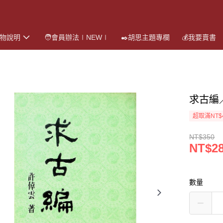
購物說明
🧑會員辦法∣NEW∣
✒️胡思主題專欄
💰我要賣書
求古編
超取滿NT$
NT$350
NT$2
數量