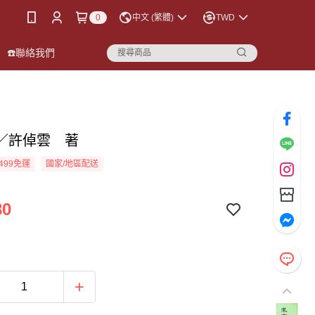
0
中文 (繁體)
TWD
☎️聯絡我們
／許倬雲 著
499免運
國家/地區配送
80