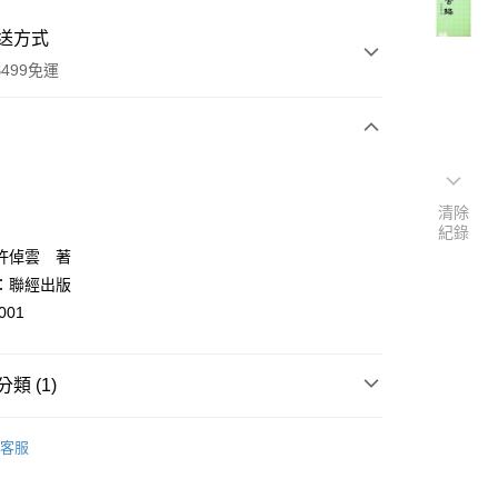
送方式
499免運
次付款
付款
清除
紀錄
許倬雲 著
：聯經出版
001
類 (1)
y
中國史地
客服
分期