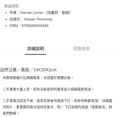
LINE Pay
商品特色
Apple Pay
作者：Harriet Lerner（哈麗特．勒納）
出版社：Harper Perennial
街口支付
ISBN：9780060916466
悠遊付
Google Pay
詳細說明
相關推薦
全盈+PAY
大哥付你分期
相關說明
自然泛黃／黃斑／14X20X2cm
【大哥付你分期使用說明】
AFTEE先享後付
1.本服務由台灣大哥大提供，台灣大哥大用戶可立即使用無須另外申請。
本賣場書籍只在網路販售，未放置於實體店面。
2.付款方式選擇「大哥付你分期」，訂單成立後會自動跳轉到大哥付的交易
相關說明
流程，驗證手機門號後，選擇欲分期的期數、繳款截止日，確認付款後即完
【關於「AFTEE先享後付」】
二手書書大量上架，若有沒檢查到的書寫或小損傷還請見諒。
成交易。
ATM付款
AFTEE先享後付是「在收到商品之後才付款」的支付方式。 讓您購物簡單
3.實際核准額度、可分期數及費用金額請依後續交易確認頁面所載為準。
便利好安心！
4.訂單成立30分鐘內，如未前往確認交易或遇審核未通過，訂單將自動取
二手書書況認定不易，追求完美者勿直接下訂。若有特殊要求(如：詳細書
１．簡單：不需註冊會員、不需綁卡、不需儲值。
運送方式
消。如遇「轉專審核」未通過狀況，表示未達大哥付你分期系統評分，恕無
況照片、套書需同版次或特定版次...等)，下訂前請先透過「客服留言」與
２．便利：只要手機號碼，簡訊認證，即可結帳。
法說明評估內容。
３．安心：先確認商品／服務後，再付款。
我們聯絡。
全家取貨付款【書籍"本數"8本以上，建議使用中華郵政宅配包
【繳款方式說明】