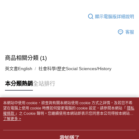
1.分期款項不併入電信帳單，「大哥付你分期」於每月結算日後寄送繳費提
裹】
【「AFTEE先享後付」結帳流程】
醒簡訊。
１．於結帳方式選擇「AFTEE先享後付」後，將跳轉至「AFTEE先享後付」
每筆NT$65，滿NT$499(含以上)免運費
2.透過簡訊連結打開帳單後，可選擇「超商條碼／台灣大直營門市／銀行轉
結帳頁面，進行簡訊認證並確認金額後，即可完成結帳。
顯示電腦版詳細說明
帳／街口支付／iPASS MONEY」等通路繳費。
２．訂單成立數日內，您將收到繳費通知簡訊。
付款後全家取貨
３．收到繳費通知簡訊後14天內，點擊此簡訊中的連結，可透過四大超商／
【注意事項】
每筆NT$65，滿NT$499(含以上)免運費
客服
ATM／網路銀行／等多元方式進行付款，方視為交易完成。
1.本服務係由「台灣大哥大股份有限公司」（以下簡稱本公司）所提供，讓
※ 請注意：結帳手續完成當下不需立刻繳費，但若您需要取消訂單，請聯絡
用戶於交易時，得透過本服務購買商品或服務，並由商店將買賣／分期付款
7-11取貨付款【書籍"本數"8本以上，建議使用中華郵政宅配
購買商品的店家。未經商家同意取消之訂單仍視為有效，需透過AFTEE先享
買賣價金債權讓與本公司後，依約使用本公司帳單繳交帳款。
後付繳納相關費用。
包裹】
2.基於同意付款使用「大哥付你分期」之契約關係目的，商店將以您的個人
※ 交易是否成功請以「AFTEE先享後付 」之結帳頁面顯示為準，若有關於
商品相關分類 (1)
資料（包含姓名、電話或地址）提供予台灣大哥大進項蒐集、處理及利用，
每筆NT$65，滿NT$688(含以上)免運費
是否繳費成功／繳費後需取消欲退款等相關疑問，請聯繫「AFTEE先享後付
由本公司與您本人進行分期帳單所需資料之確認、核對及更正。
客戶支援中心」
https://netprotections.freshdesk.com/support/home
英文書English
社會科學/歷史Social Sciences/History
3.完整用戶服務條款，請詳閱以下連結：
https://oppay.tw/userRule
付款後7-11取貨
【注意事項】
每筆NT$65，滿NT$688(含以上)免運費
本分類熱銷
全站排行
１．透過由恩沛科技股份有限公司提供之「AFTEE先享後付」服務完成之交
易，需依本服務之必要範圍內提供個人資料，並將交易相關給付款項請求債
中華郵政包裹
權轉讓予恩沛科技股份有限公司。
每筆NT$65，滿NT$688(含以上)免運費
２．關於個人資料處理事宜，請瀏覽以下網址：
本網站中使用 cookie，欲查詢有關本網站使用 cookie 方式之詳情，及若您不希
https://aftee.tw/terms/#terms3
熱門標籤
望在電腦上使用 cookie 時應如何變更電腦的 cookie 設定，請參閱本網站「
隱私
中華郵政包裹(離島)
３．未成年的使用者請事先徵得法定代理人或監護人之同意方可使用
權條款
」之 Cookie 聲明。您繼續使用本網站即表示您同意本公司得按本網站使
「AFTEE先享後付」，若未經同意申辦者引起之損失，本公司不負相關責
每筆NT$65，滿NT$688(含以上)免運費
用條款之 Cookie 聲明使用 cookie。
了解更多 >
任。
４．使用「AFTEE先享後付」時，將依據個別帳號之用戶狀況，依本公司即
士林門市自取(書送達簡訊通知)
時審查核予不同之上限額度；若仍有額度不足之情形，本公司將視審查結果
我知道了
免運費
請求用戶進行身份認證。