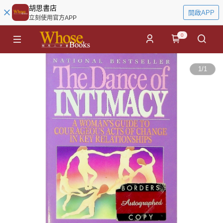
胡思書店
開啟APP
立刻使用官方APP
0
1
/
1