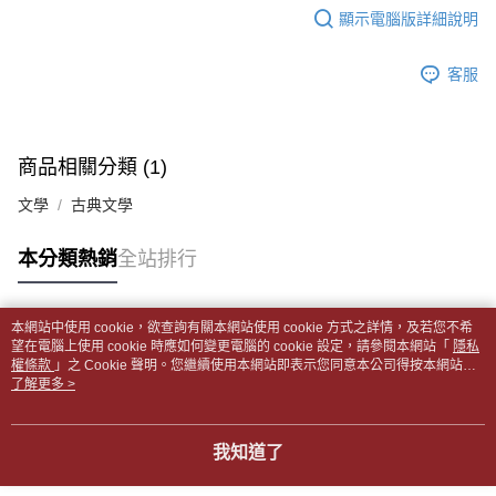
帳／街口支付／iPASS MONEY」等通路繳費。
顯示電腦版詳細說明
２．訂單成立數日內，您將收到繳費通知簡訊。
付款後全家取貨
３．收到繳費通知簡訊後14天內，點擊此簡訊中的連結，可透過四大超商／
【注意事項】
每筆NT$65，滿NT$499(含以上)免運費
ATM／網路銀行／等多元方式進行付款，方視為交易完成。
1.本服務係由「台灣大哥大股份有限公司」（以下簡稱本公司）所提供，讓
客服
※ 請注意：結帳手續完成當下不需立刻繳費，但若您需要取消訂單，請聯絡
用戶於交易時，得透過本服務購買商品或服務，並由商店將買賣／分期付款
7-11取貨付款【書籍"本數"8本以上，建議使用中華郵政宅配
購買商品的店家。未經商家同意取消之訂單仍視為有效，需透過AFTEE先享
買賣價金債權讓與本公司後，依約使用本公司帳單繳交帳款。
後付繳納相關費用。
包裹】
2.基於同意付款使用「大哥付你分期」之契約關係目的，商店將以您的個人
※ 交易是否成功請以「AFTEE先享後付 」之結帳頁面顯示為準，若有關於
資料（包含姓名、電話或地址）提供予台灣大哥大進項蒐集、處理及利用，
每筆NT$65，滿NT$688(含以上)免運費
是否繳費成功／繳費後需取消欲退款等相關疑問，請聯繫「AFTEE先享後付
商品相關分類 (1)
由本公司與您本人進行分期帳單所需資料之確認、核對及更正。
客戶支援中心」
https://netprotections.freshdesk.com/support/home
3.完整用戶服務條款，請詳閱以下連結：
https://oppay.tw/userRule
付款後7-11取貨
文學
古典文學
【注意事項】
每筆NT$65，滿NT$688(含以上)免運費
１．透過由恩沛科技股份有限公司提供之「AFTEE先享後付」服務完成之交
本分類熱銷
全站排行
易，需依本服務之必要範圍內提供個人資料，並將交易相關給付款項請求債
中華郵政包裹
權轉讓予恩沛科技股份有限公司。
每筆NT$65，滿NT$688(含以上)免運費
２．關於個人資料處理事宜，請瀏覽以下網址：
https://aftee.tw/terms/#terms3
本網站中使用 cookie，欲查詢有關本網站使用 cookie 方式之詳情，及若您不希
中華郵政包裹(離島)
３．未成年的使用者請事先徵得法定代理人或監護人之同意方可使用
熱門標籤
望在電腦上使用 cookie 時應如何變更電腦的 cookie 設定，請參閱本網站「
隱私
「AFTEE先享後付」，若未經同意申辦者引起之損失，本公司不負相關責
權條款
每筆NT$65，滿NT$688(含以上)免運費
」之 Cookie 聲明。您繼續使用本網站即表示您同意本公司得按本網站使
任。
用條款之 Cookie 聲明使用 cookie。
了解更多 >
４．使用「AFTEE先享後付」時，將依據個別帳號之用戶狀況，依本公司即
士林門市自取(書送達簡訊通知)
時審查核予不同之上限額度；若仍有額度不足之情形，本公司將視審查結果
免運費
請求用戶進行身份認證。
我知道了
５．嚴禁一人註冊多個帳號或使用他人資訊註冊。若發現惡意使用之情形，
中華郵政【國際航空包裹】*收件人請填寫本名
恩沛科技股份有限公司將有權停止該用戶之使用額度並採取法律行動。
查看運費