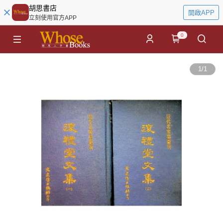
胡思書店
開啟APP
立刻使用官方APP
0
1
/
1