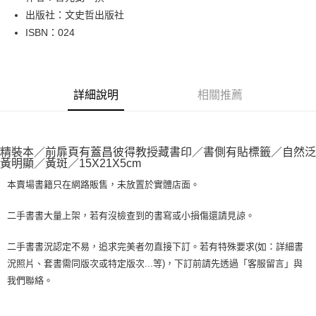
出版社：文史哲出版社
街口支付
ISBN：024
悠遊付
Google Pay
詳細說明
相關推薦
全盈+PAY
大哥付你分期
相關說明
精裝本／前扉頁有蓋昌彼得教授藏書印／書側有貼標籤／自然泛
【大哥付你分期使用說明】
黃明顯／黃斑／15X21X5cm
AFTEE先享後付
1.本服務由台灣大哥大提供，台灣大哥大用戶可立即使用無須另外申請。
2.付款方式選擇「大哥付你分期」，訂單成立後會自動跳轉到大哥付的交易
本賣場書籍只在網路販售，未放置於實體店面。
相關說明
流程，驗證手機門號後，選擇欲分期的期數、繳款截止日，確認付款後即完
【關於「AFTEE先享後付」】
成交易。
ATM付款
AFTEE先享後付是「在收到商品之後才付款」的支付方式。 讓您購物簡單
二手書書大量上架，若有沒檢查到的書寫或小損傷還請見諒。
3.實際核准額度、可分期數及費用金額請依後續交易確認頁面所載為準。
便利好安心！
4.訂單成立30分鐘內，如未前往確認交易或遇審核未通過，訂單將自動取
１．簡單：不需註冊會員、不需綁卡、不需儲值。
運送方式
二手書書況認定不易，追求完美者勿直接下訂。若有特殊要求(如：詳細書
消。如遇「轉專審核」未通過狀況，表示未達大哥付你分期系統評分，恕無
２．便利：只要手機號碼，簡訊認證，即可結帳。
法說明評估內容。
況照片、套書需同版次或特定版次...等)，下訂前請先透過「客服留言」與
３．安心：先確認商品／服務後，再付款。
全家取貨付款【書籍"本數"8本以上，建議使用中華郵政宅配包
【繳款方式說明】
我們聯絡。
1.分期款項不併入電信帳單，「大哥付你分期」於每月結算日後寄送繳費提
裹】
【「AFTEE先享後付」結帳流程】
醒簡訊。
１．於結帳方式選擇「AFTEE先享後付」後，將跳轉至「AFTEE先享後付」
每筆NT$65，滿NT$499(含以上)免運費
2.透過簡訊連結打開帳單後，可選擇「超商條碼／台灣大直營門市／銀行轉
結帳頁面，進行簡訊認證並確認金額後，即可完成結帳。