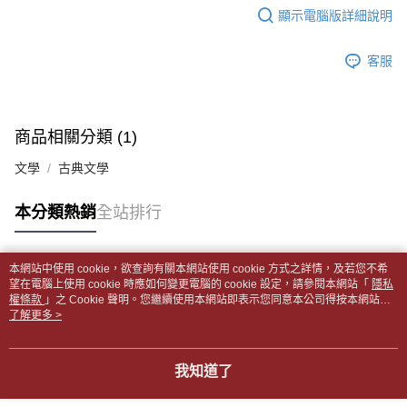
帳／街口支付／iPASS MONEY」等通路繳費。
顯示電腦版詳細說明
２．訂單成立數日內，您將收到繳費通知簡訊。
付款後全家取貨
３．收到繳費通知簡訊後14天內，點擊此簡訊中的連結，可透過四大超商／
【注意事項】
每筆NT$65，滿NT$499(含以上)免運費
ATM／網路銀行／等多元方式進行付款，方視為交易完成。
1.本服務係由「台灣大哥大股份有限公司」（以下簡稱本公司）所提供，讓
客服
※ 請注意：結帳手續完成當下不需立刻繳費，但若您需要取消訂單，請聯絡
用戶於交易時，得透過本服務購買商品或服務，並由商店將買賣／分期付款
7-11取貨付款【書籍"本數"8本以上，建議使用中華郵政宅配
購買商品的店家。未經商家同意取消之訂單仍視為有效，需透過AFTEE先享
買賣價金債權讓與本公司後，依約使用本公司帳單繳交帳款。
後付繳納相關費用。
包裹】
2.基於同意付款使用「大哥付你分期」之契約關係目的，商店將以您的個人
※ 交易是否成功請以「AFTEE先享後付 」之結帳頁面顯示為準，若有關於
資料（包含姓名、電話或地址）提供予台灣大哥大進項蒐集、處理及利用，
每筆NT$65，滿NT$688(含以上)免運費
是否繳費成功／繳費後需取消欲退款等相關疑問，請聯繫「AFTEE先享後付
商品相關分類 (1)
由本公司與您本人進行分期帳單所需資料之確認、核對及更正。
客戶支援中心」
https://netprotections.freshdesk.com/support/home
3.完整用戶服務條款，請詳閱以下連結：
https://oppay.tw/userRule
付款後7-11取貨
文學
古典文學
【注意事項】
每筆NT$65，滿NT$688(含以上)免運費
１．透過由恩沛科技股份有限公司提供之「AFTEE先享後付」服務完成之交
本分類熱銷
全站排行
易，需依本服務之必要範圍內提供個人資料，並將交易相關給付款項請求債
中華郵政包裹
權轉讓予恩沛科技股份有限公司。
每筆NT$65，滿NT$688(含以上)免運費
２．關於個人資料處理事宜，請瀏覽以下網址：
https://aftee.tw/terms/#terms3
本網站中使用 cookie，欲查詢有關本網站使用 cookie 方式之詳情，及若您不希
中華郵政包裹(離島)
３．未成年的使用者請事先徵得法定代理人或監護人之同意方可使用
熱門標籤
望在電腦上使用 cookie 時應如何變更電腦的 cookie 設定，請參閱本網站「
隱私
「AFTEE先享後付」，若未經同意申辦者引起之損失，本公司不負相關責
權條款
每筆NT$65，滿NT$688(含以上)免運費
」之 Cookie 聲明。您繼續使用本網站即表示您同意本公司得按本網站使
任。
用條款之 Cookie 聲明使用 cookie。
了解更多 >
４．使用「AFTEE先享後付」時，將依據個別帳號之用戶狀況，依本公司即
士林門市自取(書送達簡訊通知)
時審查核予不同之上限額度；若仍有額度不足之情形，本公司將視審查結果
免運費
請求用戶進行身份認證。
我知道了
５．嚴禁一人註冊多個帳號或使用他人資訊註冊。若發現惡意使用之情形，
中華郵政【國際航空包裹】*收件人請填寫本名
恩沛科技股份有限公司將有權停止該用戶之使用額度並採取法律行動。
查看運費