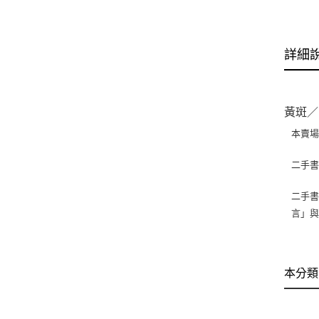
詳細
黃斑／1
本賣
二手
二手書
言」
本分類