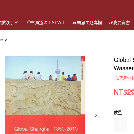
購物說明
🧑會員辦法∣NEW∣
✒️胡思主題專欄
💰我要賣書
ory
Global
Wasser
超取滿NT$
NT$2
數量