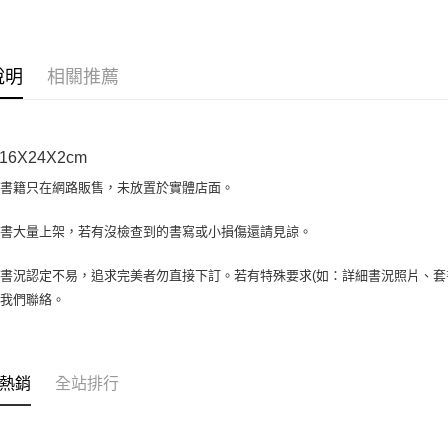
大哥付你
相關說明
【大哥付
AFTEE先
1.本服務
說明
相關推薦
2.付款方
相關說明
流程，驗
【關於「A
ATM付款
完成交易
AFTEE
3.實際核
便利好安
6X24X2cm
4.訂單成
１．簡單
消。如遇
２．便利
場書籍只在網路販售，未放置於實體店面。
運送方式
無法說明
３．安心
【繳款方
全家取貨付
書書大量上架，若有沒檢查到的書寫或小損傷還請見諒。
1.分期款
【「AFT
醒簡訊。
包裹】
１．於結帳
2.透過簡
付」結帳
書況認定不易，追求完美者勿直接下訂。若有特殊要求(如：詳細書況照片、套書
每筆NT$6
帳／街口支
２．訂單
與我們聯絡。
３．收到繳
付款後全
【注意事
／ATM／
1.本服務
每筆NT$6
※ 請注意
用戶於交
絡購買商品
款買賣價
7-11取
先享後付
熱銷
全站排行
2.基於同
※ 交易是
包裹】
資料（包
是否繳費成
用，由本
每筆NT$6
付客戶支