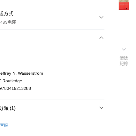
送方式
499免運
次付款
清除
付款
紀錄
frey N. Wasserstrom
outledge
9780415213288
類 (1)
y
ish
社會科學/歷史Social Sciences/History
客服