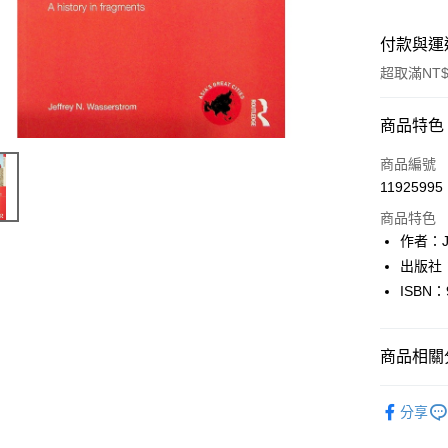
付款與運
超取滿NT$
付款方式
商品特色
信用卡一
商品編號
11925995
超商取貨
商品特色
LINE Pay
作者：Jef
出版社：R
Apple Pay
ISBN：
街口支付
悠遊付
商品相關分
Google Pa
英文書Engl
分享
全盈+PAY