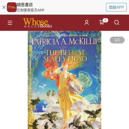
胡思書店
開啟APP
立刻使用官方APP
0
1
/
1