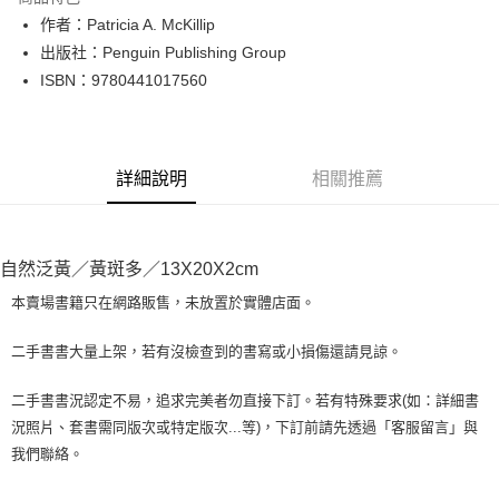
Apple Pay
作者：Patricia A. McKillip
出版社：Penguin Publishing Group
街口支付
ISBN：9780441017560
悠遊付
Google Pay
詳細說明
相關推薦
全盈+PAY
大哥付你分期
相關說明
自然泛黃／黃斑多／13X20X2cm
【大哥付你分期使用說明】
AFTEE先享後付
1.本服務由台灣大哥大提供，台灣大哥大用戶可立即使用無須另外申請。
本賣場書籍只在網路販售，未放置於實體店面。
2.付款方式選擇「大哥付你分期」，訂單成立後會自動跳轉到大哥付的交易
相關說明
流程，驗證手機門號後，選擇欲分期的期數、繳款截止日，確認付款後即完
【關於「AFTEE先享後付」】
二手書書大量上架，若有沒檢查到的書寫或小損傷還請見諒。
成交易。
ATM付款
AFTEE先享後付是「在收到商品之後才付款」的支付方式。 讓您購物簡單
3.實際核准額度、可分期數及費用金額請依後續交易確認頁面所載為準。
便利好安心！
4.訂單成立30分鐘內，如未前往確認交易或遇審核未通過，訂單將自動取
二手書書況認定不易，追求完美者勿直接下訂。若有特殊要求(如：詳細書
１．簡單：不需註冊會員、不需綁卡、不需儲值。
運送方式
消。如遇「轉專審核」未通過狀況，表示未達大哥付你分期系統評分，恕無
況照片、套書需同版次或特定版次...等)，下訂前請先透過「客服留言」與
２．便利：只要手機號碼，簡訊認證，即可結帳。
法說明評估內容。
３．安心：先確認商品／服務後，再付款。
我們聯絡。
全家取貨付款【書籍"本數"8本以上，建議使用中華郵政宅配包
【繳款方式說明】
1.分期款項不併入電信帳單，「大哥付你分期」於每月結算日後寄送繳費提
裹】
【「AFTEE先享後付」結帳流程】
醒簡訊。