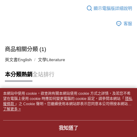
１．於結帳方式選擇「AFTEE先享後付」後，將跳轉至「AFTEE先享後付」
每筆NT$65，滿NT$499(含以上)免運費
2.透過簡訊連結打開帳單後，可選擇「超商條碼／台灣大直營門市／銀行轉
結帳頁面，進行簡訊認證並確認金額後，即可完成結帳。
顯示電腦版詳細說明
帳／街口支付／iPASS MONEY」等通路繳費。
２．訂單成立數日內，您將收到繳費通知簡訊。
付款後全家取貨
３．收到繳費通知簡訊後14天內，點擊此簡訊中的連結，可透過四大超商／
【注意事項】
每筆NT$65，滿NT$499(含以上)免運費
客服
ATM／網路銀行／等多元方式進行付款，方視為交易完成。
1.本服務係由「台灣大哥大股份有限公司」（以下簡稱本公司）所提供，讓
※ 請注意：結帳手續完成當下不需立刻繳費，但若您需要取消訂單，請聯絡
用戶於交易時，得透過本服務購買商品或服務，並由商店將買賣／分期付款
7-11取貨付款【書籍"本數"8本以上，建議使用中華郵政宅配
購買商品的店家。未經商家同意取消之訂單仍視為有效，需透過AFTEE先享
買賣價金債權讓與本公司後，依約使用本公司帳單繳交帳款。
後付繳納相關費用。
包裹】
2.基於同意付款使用「大哥付你分期」之契約關係目的，商店將以您的個人
※ 交易是否成功請以「AFTEE先享後付 」之結帳頁面顯示為準，若有關於
商品相關分類 (1)
資料（包含姓名、電話或地址）提供予台灣大哥大進項蒐集、處理及利用，
每筆NT$65，滿NT$688(含以上)免運費
是否繳費成功／繳費後需取消欲退款等相關疑問，請聯繫「AFTEE先享後付
由本公司與您本人進行分期帳單所需資料之確認、核對及更正。
客戶支援中心」
https://netprotections.freshdesk.com/support/home
英文書English
文學Literature
3.完整用戶服務條款，請詳閱以下連結：
https://oppay.tw/userRule
付款後7-11取貨
【注意事項】
每筆NT$65，滿NT$688(含以上)免運費
本分類熱銷
全站排行
１．透過由恩沛科技股份有限公司提供之「AFTEE先享後付」服務完成之交
易，需依本服務之必要範圍內提供個人資料，並將交易相關給付款項請求債
中華郵政包裹
權轉讓予恩沛科技股份有限公司。
每筆NT$65，滿NT$688(含以上)免運費
２．關於個人資料處理事宜，請瀏覽以下網址：
本網站中使用 cookie，欲查詢有關本網站使用 cookie 方式之詳情，及若您不希
https://aftee.tw/terms/#terms3
熱門標籤
望在電腦上使用 cookie 時應如何變更電腦的 cookie 設定，請參閱本網站「
隱私
中華郵政包裹(離島)
３．未成年的使用者請事先徵得法定代理人或監護人之同意方可使用
權條款
」之 Cookie 聲明。您繼續使用本網站即表示您同意本公司得按本網站使
「AFTEE先享後付」，若未經同意申辦者引起之損失，本公司不負相關責
每筆NT$65，滿NT$688(含以上)免運費
用條款之 Cookie 聲明使用 cookie。
了解更多 >
任。
４．使用「AFTEE先享後付」時，將依據個別帳號之用戶狀況，依本公司即
士林門市自取(書送達簡訊通知)
時審查核予不同之上限額度；若仍有額度不足之情形，本公司將視審查結果
我知道了
免運費
請求用戶進行身份認證。
５．嚴禁一人註冊多個帳號或使用他人資訊註冊。若發現惡意使用之情形，