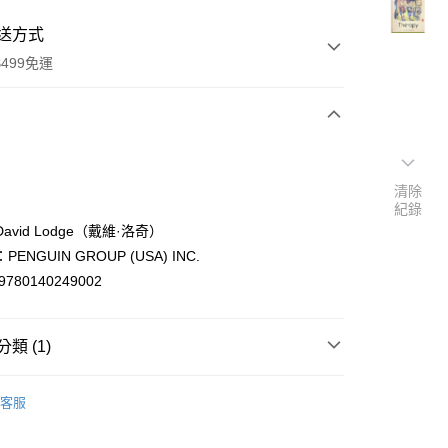
送方式
499免運
次付款
付款
清除
紀錄
avid Lodge（戴維·洛奇）
ENGUIN GROUP (USA) INC.
9780140249002
類 (1)
y
ish
文學Literature
客服
分期