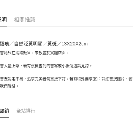
相關說明
【大哥付
AFTEE先
1.本服務
說明
相關推薦
2.付款方
相關說明
流程，驗
【關於「A
ATM付款
完成交易
AFTEE
3.實際核
便利好安
摺痕／自然泛黃明顯／黃斑／13X20X2cm
4.訂單成
１．簡單
消。如遇
２．便利
場書籍只在網路販售，未放置於實體店面。
運送方式
無法說明
３．安心
【繳款方
全家取貨付
書書大量上架，若有沒檢查到的書寫或小損傷還請見諒。
1.分期款
【「AFT
醒簡訊。
包裹】
１．於結帳
2.透過簡
付」結帳
書況認定不易，追求完美者勿直接下訂。若有特殊要求(如：詳細書況照片、套書
每筆NT$6
帳／街口支
２．訂單
與我們聯絡。
３．收到繳
付款後全
【注意事
／ATM／
1.本服務
每筆NT$6
※ 請注意
用戶於交
絡購買商品
款買賣價
7-11取
先享後付
熱銷
全站排行
2.基於同
※ 交易是
包裹】
資料（包
是否繳費成
用，由本
每筆NT$6
付客戶支
3.完整用