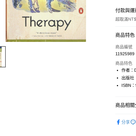
付款與運
超取滿NT$
付款方式
商品特色
信用卡一
商品編號
11925989
超商取貨
商品特色
LINE Pay
作者：D
出版社：P
Apple Pay
ISBN：
街口支付
悠遊付
商品相關分
Google Pa
英文書Engl
分享
全盈+PAY
大哥付你