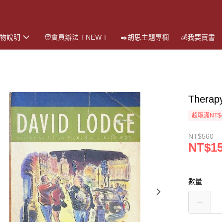
購物說明
🧑會員辦法∣NEW∣
✒️胡思主題專欄
💰我要賣書
Ther
超取滿NT$
NT$560
NT$1
數量