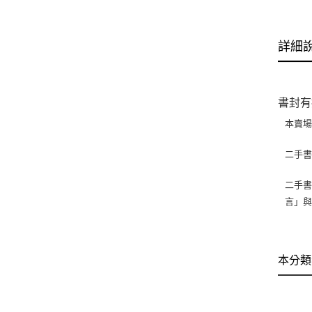
詳細
書封有
本賣
二手
二手書
言」
本分類