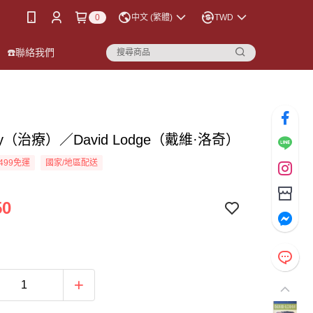
0
中文 (繁體)
TWD
☎️聯絡我們
apy（治療）／David Lodge（戴維·洛奇）
499免運
國家/地區配送
50