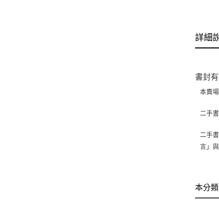
詳細
書封有
本賣
二手
二手書
言」
本分類