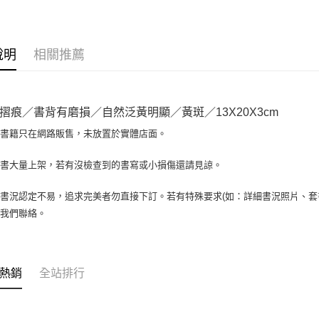
大哥付你
相關說明
【大哥付
AFTEE先
1.本服務
說明
相關推薦
2.付款方
相關說明
流程，驗
【關於「A
ATM付款
完成交易
AFTEE
3.實際核
便利好安
摺痕／書背有磨損／自然泛黃明顯／黃斑／13X20X3cm
4.訂單成
１．簡單
消。如遇
２．便利
場書籍只在網路販售，未放置於實體店面。
運送方式
無法說明
３．安心
【繳款方
全家取貨付
書書大量上架，若有沒檢查到的書寫或小損傷還請見諒。
1.分期款
【「AFT
醒簡訊。
包裹】
１．於結帳
2.透過簡
付」結帳
書況認定不易，追求完美者勿直接下訂。若有特殊要求(如：詳細書況照片、套書
每筆NT$6
帳／街口支
２．訂單
與我們聯絡。
３．收到繳
付款後全
【注意事
／ATM／
1.本服務
每筆NT$6
※ 請注意
用戶於交
絡購買商品
款買賣價
7-11取
先享後付
熱銷
全站排行
2.基於同
※ 交易是
包裹】
資料（包
是否繳費成
用，由本
每筆NT$6
付客戶支