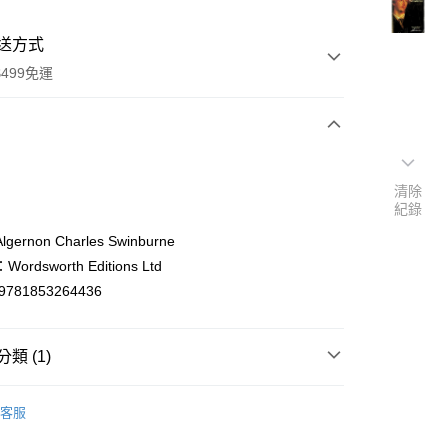
送方式
499免運
次付款
清除
付款
紀錄
ernon Charles Swinburne
rdsworth Editions Ltd
9781853264436
類 (1)
y
ish
社會科學/歷史Social Sciences/History
客服