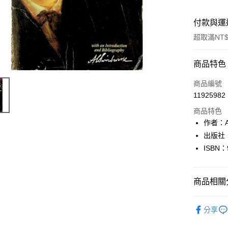
付款與運
超取滿NT$
付款方式
商品特色
信用卡一
商品編號
11925982
超商取貨
商品特色
LINE Pay
作者：Alg
出版社：Wo
Apple Pay
ISBN：
街口支付
悠遊付
商品相關分
Google Pa
英文書Engl
分享
全盈+PAY