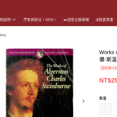
購物說明
🧑會員辦法∣NEW∣
✒️胡思主題專欄
💰我要賣書
ory
Works 
儂·斯溫伯
超取滿NT$
NT$2
數量